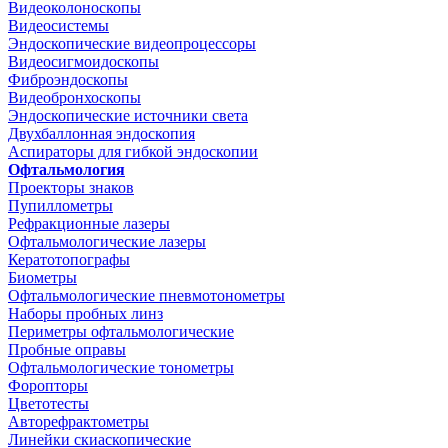
Видеоколоноскопы
Видеосистемы
Эндоскопические видеопроцессоры
Видеосигмоидоскопы
Фиброэндоскопы
Видеобронхоскопы
Эндоскопические источники света
Двухбаллонная эндоскопия
Аспираторы для гибкой эндоскопии
Офтальмология
Проекторы знаков
Пупиллометры
Рефракционные лазеры
Офтальмологические лазеры
Кератотопографы
Биометры
Офтальмологические пневмотонометры
Наборы пробных линз
Периметры офтальмологические
Пробные оправы
Офтальмологические тонометры
Форопторы
Цветотесты
Авторефрактометры
Линейки скиаскопические