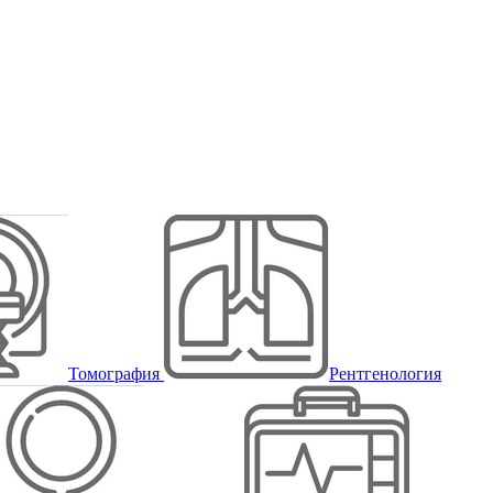
Томография
Рентгенология