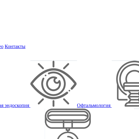
ео
Контакты
ая эндоскопия
Офтальмология