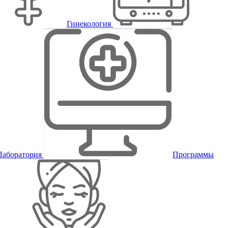
Гинекология
Лаборатория
Программы