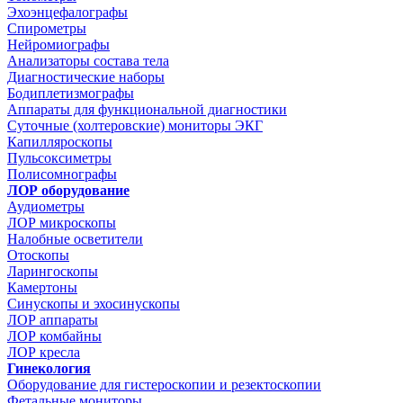
Эхоэнцефалографы
Спирометры
Нейромиографы
Анализаторы состава тела
Диагностические наборы
Бодиплетизмографы
Аппараты для функциональной диагностики
Суточные (холтеровские) мониторы ЭКГ
Капилляроскопы
Пульсоксиметры
Полисомнографы
ЛОР оборудование
Аудиометры
ЛОР микроскопы
Налобные осветители
Отоскопы
Ларингоскопы
Камертоны
Синускопы и эхосинускопы
ЛОР аппараты
ЛОР комбайны
ЛОР кресла
Гинекология
Оборудование для гистероскопии и резектоскопии
Фетальные мониторы