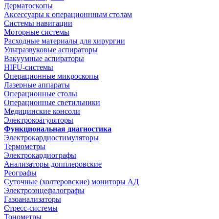
Дерматоскопы
Аксессуары к операционнным столам
Системы навигации
Моторные системы
Расходные материалы для хирургии
Ультразвуковые аспираторы
Вакуумные аспираторы
HIFU-системы
Операционные микроскопы
Лазерные аппараты
Операционные столы
Операционные светильники
Медицинские консоли
Электрокоагуляторы
Функциональная диагностика
Электрокардиостимуляторы
Термометры
Электрокардиографы
Анализаторы допплеровские
Реографы
Суточные (холтеровские) мониторы АД
Электроэнцефалографы
Газоанализаторы
Стресс-системы
Тонометры