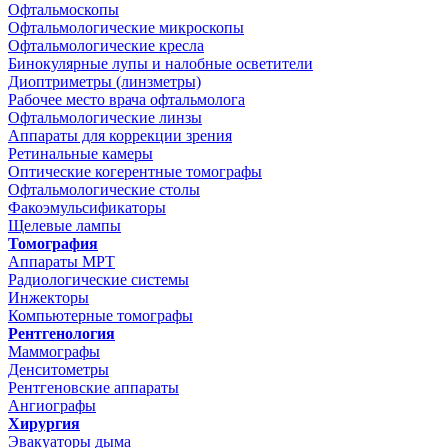
Офтальмоскопы
Офтальмологические микроскопы
Офтальмологические кресла
Бинокулярные лупы и налобные осветители
Диоптриметры (линзметры)
Рабочее место врача офтальмолога
Офтальмологические линзы
Аппараты для коррекции зрения
Ретинальные камеры
Оптические когерентные томографы
Офтальмологические столы
Факоэмульсификаторы
Щелевые лампы
Томография
Аппараты МРТ
Радиологические системы
Инжекторы
Компьютерные томографы
Рентгенология
Маммографы
Денситометры
Рентгеновские аппараты
Ангиографы
Хирургия
Эвакуаторы дыма