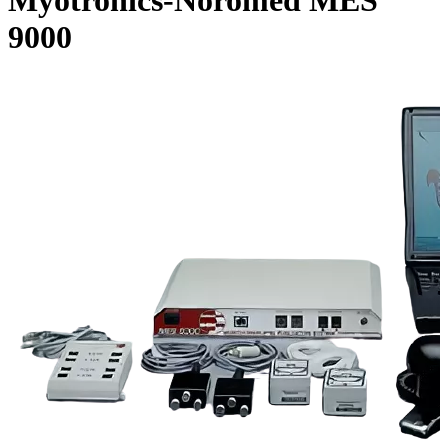
Myotronics-Noromed MES
9000