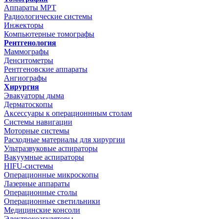
Аппараты МРТ
Радиологические системы
Инжекторы
Компьютерные томографы
Рентгенология
Маммографы
Денситометры
Рентгеновские аппараты
Ангиографы
Хирургия
Эвакуаторы дыма
Дерматоскопы
Аксессуары к операционнным столам
Системы навигации
Моторные системы
Расходные материалы для хирургии
Ультразвуковые аспираторы
Вакуумные аспираторы
HIFU-системы
Операционные микроскопы
Лазерные аппараты
Операционные столы
Операционные светильники
Медицинские консоли
Электрокоагуляторы