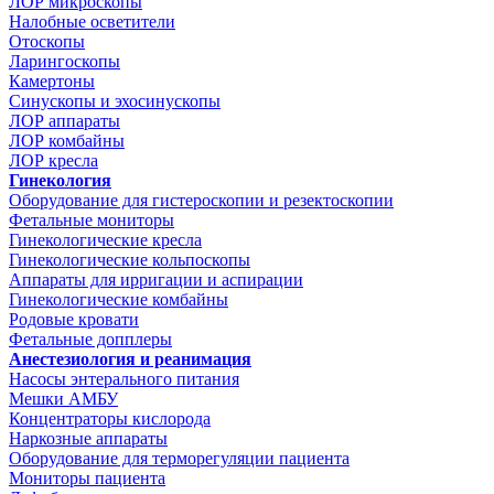
ЛОР микроскопы
Налобные осветители
Отоскопы
Ларингоскопы
Камертоны
Синускопы и эхосинускопы
ЛОР аппараты
ЛОР комбайны
ЛОР кресла
Гинекология
Оборудование для гистероскопии и резектоскопии
Фетальные мониторы
Гинекологические кресла
Гинекологические кольпоскопы
Аппараты для ирригации и аспирации
Гинекологические комбайны
Родовые кровати
Фетальные допплеры
Анестезиология и реанимация
Насосы энтерального питания
Мешки АМБУ
Концентраторы кислорода
Наркозные аппараты
Оборудование для терморегуляции пациента
Мониторы пациента