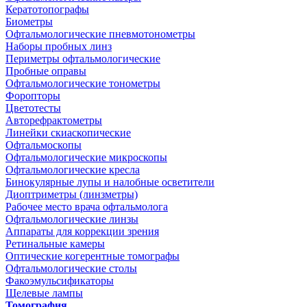
Кератотопографы
Биометры
Офтальмологические пневмотонометры
Наборы пробных линз
Периметры офтальмологические
Пробные оправы
Офтальмологические тонометры
Форопторы
Цветотесты
Авторефрактометры
Линейки скиаскопические
Офтальмоскопы
Офтальмологические микроскопы
Офтальмологические кресла
Бинокулярные лупы и налобные осветители
Диоптриметры (линзметры)
Рабочее место врача офтальмолога
Офтальмологические линзы
Аппараты для коррекции зрения
Ретинальные камеры
Оптические когерентные томографы
Офтальмологические столы
Факоэмульсификаторы
Щелевые лампы
Томография