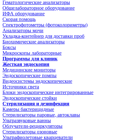
Гематологические анализаторы
Общелабораторное оборудование
ИФА оборудование
Скорая помощь
Спектрофотометры (фотоколориметры)
Анализаторы мочи
Укладка-контейнер для доставки проб
Биохимические анализаторы
Боксы
Микроскопы лабораторные
Программы для клиник
Жесткая эндоскопия
Медицинские мониторы
Эндоскопические помпы
Видеосистемы эндоскопические
Источники света
Блоки эндоскопические интегрированные
Эндоскопические стойки
Стерилизация и дезинфекция
Камеры бактерицидные
Стерилизаторы паровые, автоклавы
Ультразвуковые ванны
Облучатели-рециркуляторы
Стерилизаторы озоновые
Ультрафиолетовые кварцеватели