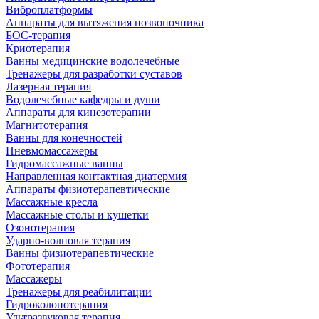
Виброплатформы
Аппараты для вытяжения позвоночника
БОС-терапия
Криотерапия
Ванны медицинские водолечебные
Тренажеры для разработки суставов
Лазерная терапия
Водолечебные кафедры и души
Аппараты для кинезотерапии
Магнитотерапия
Ванны для конечностей
Пневмомассажеры
Гидромассажные ванны
Направленная контактная диатермия
Аппараты физиотерапевтические
Массажные кресла
Массажные столы и кушетки
Озонотерапия
Ударно-волновая терапия
Ванны физиотерапевтические
Фототерапия
Массажеры
Тренажеры для реабилитации
Гидроколонотерапия
Ультразвуковая терапия