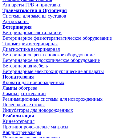
Аппараты ГРВ и приставки
Травматология и Ортопедия
Системы для замены суставов
Артроскопы
Ветеринария
Ветеринарные светильники
Ветеринарное физиотерапевтическое оборудование
Тонометрия ветеринарная
Диагностика ветеринарная
Ветеринарное рентгеновское оборудование
Ветеринарное эндоскопическое оборудование
Ветеринарная мебель
Ветеринарные электрохирургические аппараты
Неонатология
Кровати для новорожденных
Лампы обогрева
Лампы фототерапии
Реанимационные системы для новорожденных
Пеленальные столы
Инкубаторы для новорожденных
Реабилитация
Кинезотерапия
Противопролежневые матрасы
Кардиотренажеры
Противоожоговые кровати