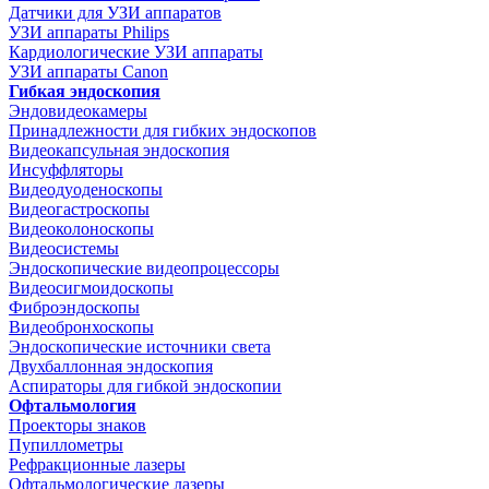
Датчики для УЗИ аппаратов
УЗИ аппараты Philips
Кардиологические УЗИ аппараты
УЗИ аппараты Canon
Гибкая эндоскопия
Эндовидеокамеры
Принадлежности для гибких эндоскопов
Видеокапсульная эндоскопия
Инсуффляторы
Видеодуоденоскопы
Видеогастроскопы
Видеоколоноскопы
Видеосистемы
Эндоскопические видеопроцессоры
Видеосигмоидоскопы
Фиброэндоскопы
Видеобронхоскопы
Эндоскопические источники света
Двухбаллонная эндоскопия
Аспираторы для гибкой эндоскопии
Офтальмология
Проекторы знаков
Пупиллометры
Рефракционные лазеры
Офтальмологические лазеры