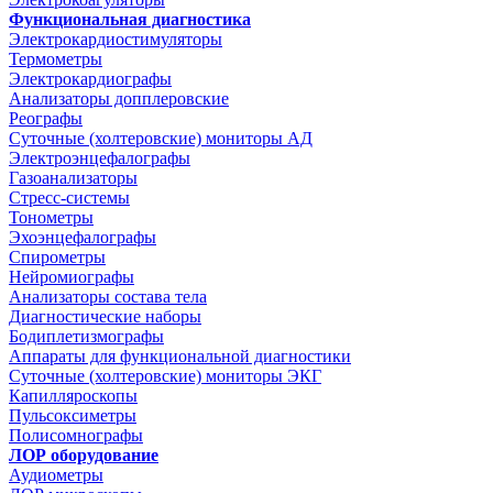
Функциональная диагностика
Электрокардиостимуляторы
Термометры
Электрокардиографы
Анализаторы допплеровские
Реографы
Суточные (холтеровские) мониторы АД
Электроэнцефалографы
Газоанализаторы
Стресс-системы
Тонометры
Эхоэнцефалографы
Спирометры
Нейромиографы
Анализаторы состава тела
Диагностические наборы
Бодиплетизмографы
Аппараты для функциональной диагностики
Суточные (холтеровские) мониторы ЭКГ
Капилляроскопы
Пульсоксиметры
Полисомнографы
ЛОР оборудование
Аудиометры