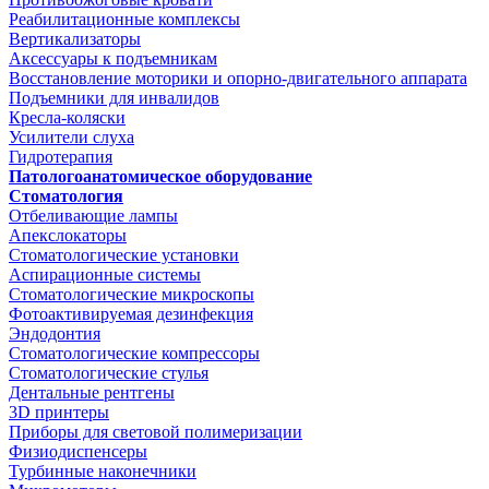
Реабилитационные комплексы
Вертикализаторы
Аксессуары к подъемникам
Восстановление моторики и опорно-двигательного аппарата
Подъемники для инвалидов
Кресла-коляски
Усилители слуха
Гидротерапия
Патологоанатомическое оборудование
Стоматология
Отбеливающие лампы
Апекслокаторы
Стоматологические установки
Аспирационные системы
Стоматологические микроскопы
Фотоактивируемая дезинфекция
Эндодонтия
Стоматологические компрессоры
Стоматологические стулья
Дентальные рентгены
3D принтеры
Приборы для световой полимеризации
Физиодиспенсеры
Турбинные наконечники