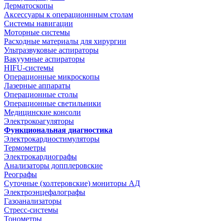
Дерматоскопы
Аксессуары к операционнным столам
Системы навигации
Моторные системы
Расходные материалы для хирургии
Ультразвуковые аспираторы
Вакуумные аспираторы
HIFU-системы
Операционные микроскопы
Лазерные аппараты
Операционные столы
Операционные светильники
Медицинские консоли
Электрокоагуляторы
Функциональная диагностика
Электрокардиостимуляторы
Термометры
Электрокардиографы
Анализаторы допплеровские
Реографы
Суточные (холтеровские) мониторы АД
Электроэнцефалографы
Газоанализаторы
Стресс-системы
Тонометры