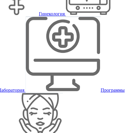
Гинекология
Лаборатория
Программы