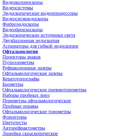
Видеоколоноскопы
Видеосистемы
Эндоскопические видеопроцессоры
Видеосигмоидоскопы
Фиброэндоскопы
Видеобронхоскопы
Эндоскопические источники света
Двухбаллонная эндоскопия
Аспираторы для гибкой эндоскопии
Офтальмология
Проекторы знаков
Пупиллометры
Рефракционные лазеры
Офтальмологические лазеры
Кератотопографы
Биометры
Офтальмологические пневмотонометры
Наборы пробных линз
Периметры офтальмологические
Пробные оправы
Офтальмологические тонометры
Форопторы
Цветотесты
Авторефрактометры
Линейки скиаскопические