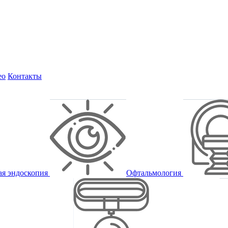
ео
Контакты
ая эндоскопия
Офтальмология