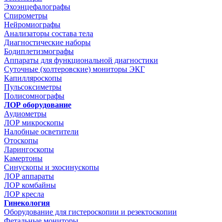
Эхоэнцефалографы
Спирометры
Нейромиографы
Анализаторы состава тела
Диагностические наборы
Бодиплетизмографы
Аппараты для функциональной диагностики
Суточные (холтеровские) мониторы ЭКГ
Капилляроскопы
Пульсоксиметры
Полисомнографы
ЛОР оборудование
Аудиометры
ЛОР микроскопы
Налобные осветители
Отоскопы
Ларингоскопы
Камертоны
Синускопы и эхосинускопы
ЛОР аппараты
ЛОР комбайны
ЛОР кресла
Гинекология
Оборудование для гистероскопии и резектоскопии
Фетальные мониторы