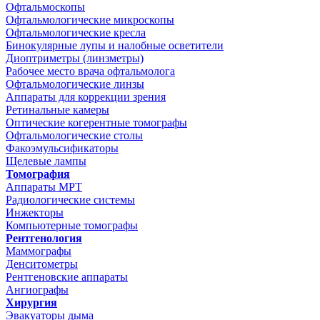
Офтальмоскопы
Офтальмологические микроскопы
Офтальмологические кресла
Бинокулярные лупы и налобные осветители
Диоптриметры (линзметры)
Рабочее место врача офтальмолога
Офтальмологические линзы
Аппараты для коррекции зрения
Ретинальные камеры
Оптические когерентные томографы
Офтальмологические столы
Факоэмульсификаторы
Щелевые лампы
Томография
Аппараты МРТ
Радиологические системы
Инжекторы
Компьютерные томографы
Рентгенология
Маммографы
Денситометры
Рентгеновские аппараты
Ангиографы
Хирургия
Эвакуаторы дыма