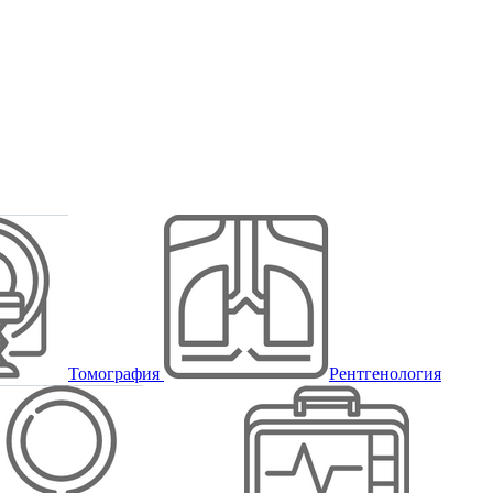
Томография
Рентгенология