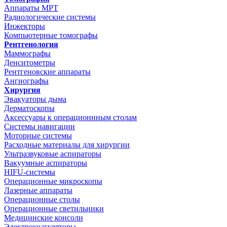
Аппараты МРТ
Радиологические системы
Инжекторы
Компьютерные томографы
Рентгенология
Маммографы
Денситометры
Рентгеновские аппараты
Ангиографы
Хирургия
Эвакуаторы дыма
Дерматоскопы
Аксессуары к операционнным столам
Системы навигации
Моторные системы
Расходные материалы для хирургии
Ультразвуковые аспираторы
Вакуумные аспираторы
HIFU-системы
Операционные микроскопы
Лазерные аппараты
Операционные столы
Операционные светильники
Медицинские консоли
Электрокоагуляторы