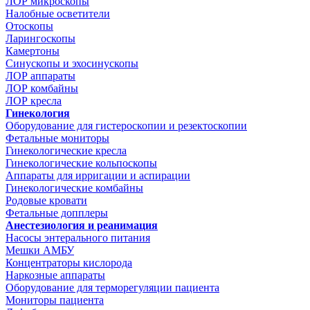
ЛОР микроскопы
Налобные осветители
Отоскопы
Ларингоскопы
Камертоны
Синускопы и эхосинускопы
ЛОР аппараты
ЛОР комбайны
ЛОР кресла
Гинекология
Оборудование для гистероскопии и резектоскопии
Фетальные мониторы
Гинекологические кресла
Гинекологические кольпоскопы
Аппараты для ирригации и аспирации
Гинекологические комбайны
Родовые кровати
Фетальные допплеры
Анестезиология и реанимация
Насосы энтерального питания
Мешки АМБУ
Концентраторы кислорода
Наркозные аппараты
Оборудование для терморегуляции пациента
Мониторы пациента