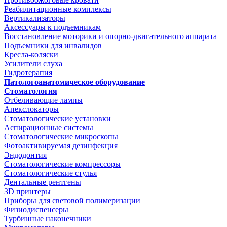
Реабилитационные комплексы
Вертикализаторы
Аксессуары к подъемникам
Восстановление моторики и опорно-двигательного аппарата
Подъемники для инвалидов
Кресла-коляски
Усилители слуха
Гидротерапия
Патологоанатомическое оборудование
Стоматология
Отбеливающие лампы
Апекслокаторы
Стоматологические установки
Аспирационные системы
Стоматологические микроскопы
Фотоактивируемая дезинфекция
Эндодонтия
Стоматологические компрессоры
Стоматологические стулья
Дентальные рентгены
3D принтеры
Приборы для световой полимеризации
Физиодиспенсеры
Турбинные наконечники