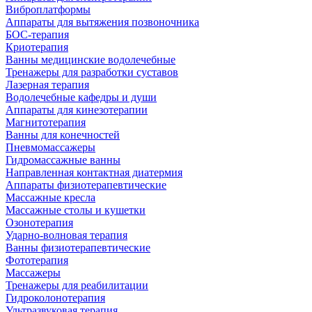
Виброплатформы
Аппараты для вытяжения позвоночника
БОС-терапия
Криотерапия
Ванны медицинские водолечебные
Тренажеры для разработки суставов
Лазерная терапия
Водолечебные кафедры и души
Аппараты для кинезотерапии
Магнитотерапия
Ванны для конечностей
Пневмомассажеры
Гидромассажные ванны
Направленная контактная диатермия
Аппараты физиотерапевтические
Массажные кресла
Массажные столы и кушетки
Озонотерапия
Ударно-волновая терапия
Ванны физиотерапевтические
Фототерапия
Массажеры
Тренажеры для реабилитации
Гидроколонотерапия
Ультразвуковая терапия