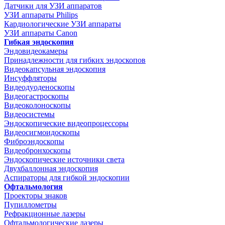
Датчики для УЗИ аппаратов
УЗИ аппараты Philips
Кардиологические УЗИ аппараты
УЗИ аппараты Canon
Гибкая эндоскопия
Эндовидеокамеры
Принадлежности для гибких эндоскопов
Видеокапсульная эндоскопия
Инсуффляторы
Видеодуоденоскопы
Видеогастроскопы
Видеоколоноскопы
Видеосистемы
Эндоскопические видеопроцессоры
Видеосигмоидоскопы
Фиброэндоскопы
Видеобронхоскопы
Эндоскопические источники света
Двухбаллонная эндоскопия
Аспираторы для гибкой эндоскопии
Офтальмология
Проекторы знаков
Пупиллометры
Рефракционные лазеры
Офтальмологические лазеры