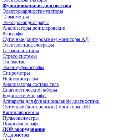
Функциональная диагностика
Электрокардиостимуляторы
Термометры
Электрокардиографы
Анализаторы допплеровские
Реографы
Суточные (холтеровские) мониторы АД
Электроэнцефалографы
Газоанализаторы
Стресс-системы
Тонометры
Эхоэнцефалографы
Спирометры
Нейромиографы
Анализаторы состава тела
Диагностические наборы
Бодиплетизмографы
Аппараты для функциональной диагностики
Суточные (холтеровские) мониторы ЭКГ
Капилляроскопы
Пульсоксиметры
Полисомнографы
ЛОР оборудование
Аудиометры