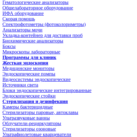
Гематологические анализаторы
Общелабораторное оборудование
ИФА оборудование
Скорая помощь
Спектрофотометры (фотоколориметры)
Анализаторы мочи
Укладка-контейнер для доставки проб
Биохимические анализаторы
Боксы
Микроскопы лабораторные
Программы для клиник
Жесткая эндоскопия
Медицинские мониторы
Эндоскопические помпы
Видеосистемы эндоскопические
Источники света
Блоки эндоскопические интегрированные
Эндоскопические стойки
Стерилизация и дезинфекция
Камеры бактерицидные
Стерилизаторы паровые, автоклавы
Ультразвуковые ванны
Облучатели-рециркуляторы
Стерилизаторы озоновые
Ультрафиолетовые кварцеватели