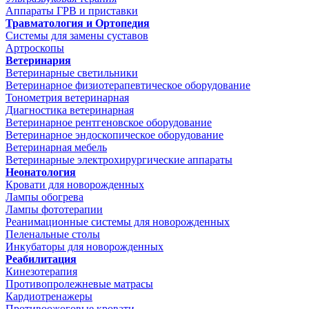
Аппараты ГРВ и приставки
Травматология и Ортопедия
Системы для замены суставов
Артроскопы
Ветеринария
Ветеринарные светильники
Ветеринарное физиотерапевтическое оборудование
Тонометрия ветеринарная
Диагностика ветеринарная
Ветеринарное рентгеновское оборудование
Ветеринарное эндоскопическое оборудование
Ветеринарная мебель
Ветеринарные электрохирургические аппараты
Неонатология
Кровати для новорожденных
Лампы обогрева
Лампы фототерапии
Реанимационные системы для новорожденных
Пеленальные столы
Инкубаторы для новорожденных
Реабилитация
Кинезотерапия
Противопролежневые матрасы
Кардиотренажеры
Противоожоговые кровати