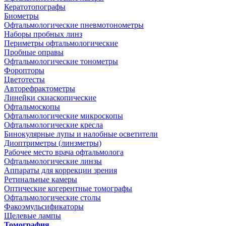
Кератотопографы
Биометры
Офтальмологические пневмотонометры
Наборы пробных линз
Периметры офтальмологические
Пробные оправы
Офтальмологические тонометры
Форопторы
Цветотесты
Авторефрактометры
Линейки скиаскопические
Офтальмоскопы
Офтальмологические микроскопы
Офтальмологические кресла
Бинокулярные лупы и налобные осветители
Диоптриметры (линзметры)
Рабочее место врача офтальмолога
Офтальмологические линзы
Аппараты для коррекции зрения
Ретинальные камеры
Оптические когерентные томографы
Офтальмологические столы
Факоэмульсификаторы
Щелевые лампы
Томография