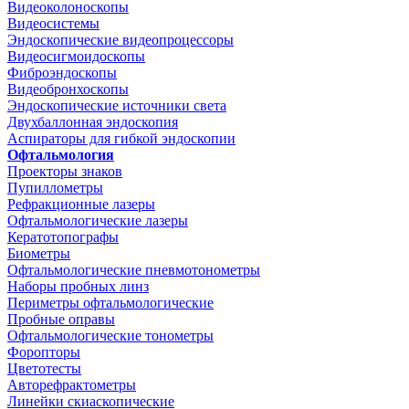
Видеоколоноскопы
Видеосистемы
Эндоскопические видеопроцессоры
Видеосигмоидоскопы
Фиброэндоскопы
Видеобронхоскопы
Эндоскопические источники света
Двухбаллонная эндоскопия
Аспираторы для гибкой эндоскопии
Офтальмология
Проекторы знаков
Пупиллометры
Рефракционные лазеры
Офтальмологические лазеры
Кератотопографы
Биометры
Офтальмологические пневмотонометры
Наборы пробных линз
Периметры офтальмологические
Пробные оправы
Офтальмологические тонометры
Форопторы
Цветотесты
Авторефрактометры
Линейки скиаскопические