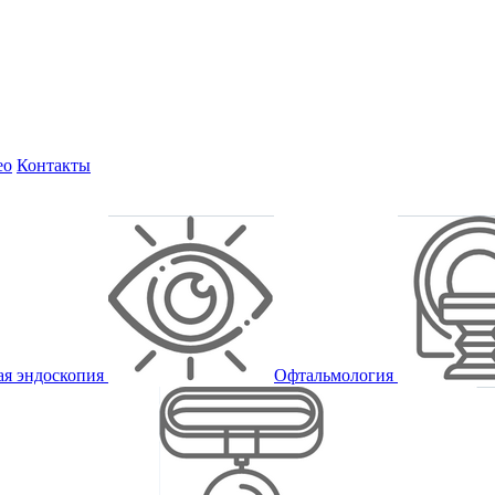
ео
Контакты
ая эндоскопия
Офтальмология