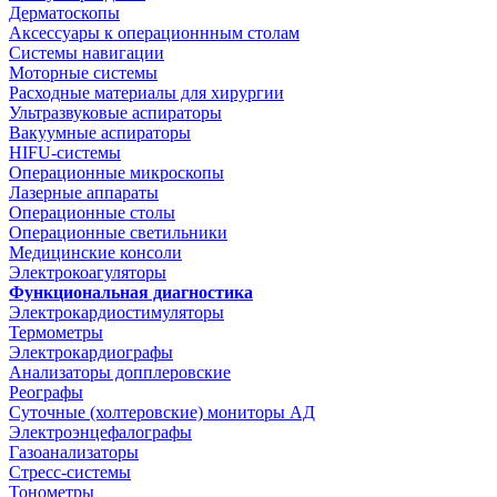
Дерматоскопы
Аксессуары к операционнным столам
Системы навигации
Моторные системы
Расходные материалы для хирургии
Ультразвуковые аспираторы
Вакуумные аспираторы
HIFU-системы
Операционные микроскопы
Лазерные аппараты
Операционные столы
Операционные светильники
Медицинские консоли
Электрокоагуляторы
Функциональная диагностика
Электрокардиостимуляторы
Термометры
Электрокардиографы
Анализаторы допплеровские
Реографы
Суточные (холтеровские) мониторы АД
Электроэнцефалографы
Газоанализаторы
Стресс-системы
Тонометры