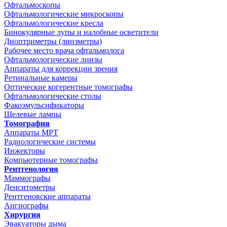
Офтальмоскопы
Офтальмологические микроскопы
Офтальмологические кресла
Бинокулярные лупы и налобные осветители
Диоптриметры (линзметры)
Рабочее место врача офтальмолога
Офтальмологические линзы
Аппараты для коррекции зрения
Ретинальные камеры
Оптические когерентные томографы
Офтальмологические столы
Факоэмульсификаторы
Щелевые лампы
Томография
Аппараты МРТ
Радиологические системы
Инжекторы
Компьютерные томографы
Рентгенология
Маммографы
Денситометры
Рентгеновские аппараты
Ангиографы
Хирургия
Эвакуаторы дыма