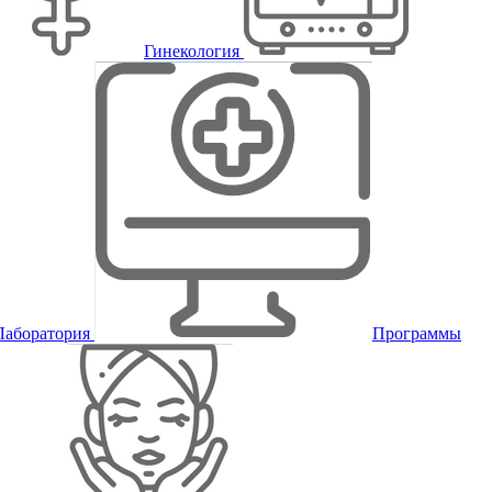
Гинекология
Лаборатория
Программы