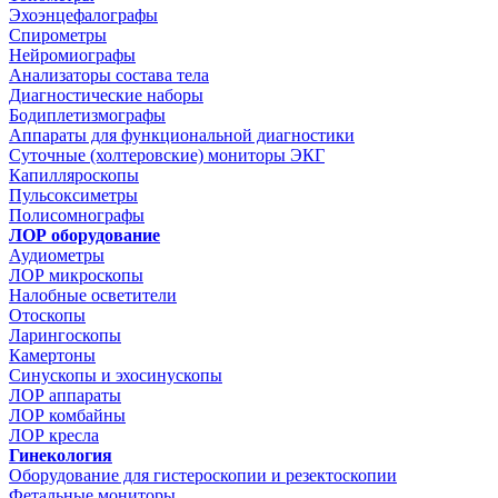
Эхоэнцефалографы
Спирометры
Нейромиографы
Анализаторы состава тела
Диагностические наборы
Бодиплетизмографы
Аппараты для функциональной диагностики
Суточные (холтеровские) мониторы ЭКГ
Капилляроскопы
Пульсоксиметры
Полисомнографы
ЛОР оборудование
Аудиометры
ЛОР микроскопы
Налобные осветители
Отоскопы
Ларингоскопы
Камертоны
Синускопы и эхосинускопы
ЛОР аппараты
ЛОР комбайны
ЛОР кресла
Гинекология
Оборудование для гистероскопии и резектоскопии
Фетальные мониторы