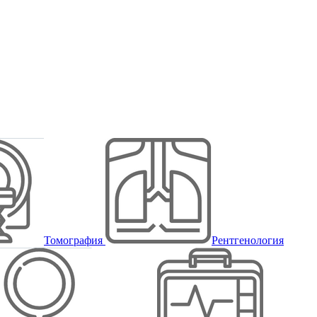
Томография
Рентгенология