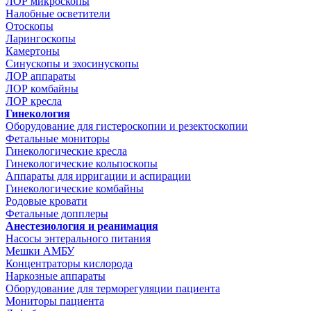
ЛОР микроскопы
Налобные осветители
Отоскопы
Ларингоскопы
Камертоны
Синускопы и эхосинускопы
ЛОР аппараты
ЛОР комбайны
ЛОР кресла
Гинекология
Оборудование для гистероскопии и резектоскопии
Фетальные мониторы
Гинекологические кресла
Гинекологические кольпоскопы
Аппараты для ирригации и аспирации
Гинекологические комбайны
Родовые кровати
Фетальные допплеры
Анестезиология и реанимация
Насосы энтерального питания
Мешки АМБУ
Концентраторы кислорода
Наркозные аппараты
Оборудование для терморегуляции пациента
Мониторы пациента