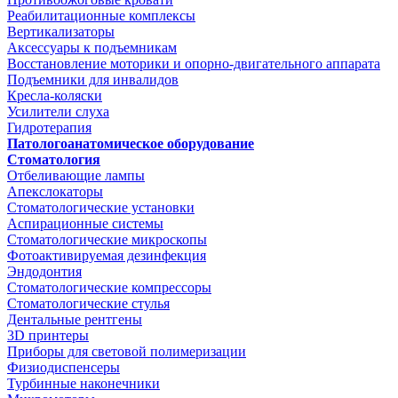
Реабилитационные комплексы
Вертикализаторы
Аксессуары к подъемникам
Восстановление моторики и опорно-двигательного аппарата
Подъемники для инвалидов
Кресла-коляски
Усилители слуха
Гидротерапия
Патологоанатомическое оборудование
Стоматология
Отбеливающие лампы
Апекслокаторы
Стоматологические установки
Аспирационные системы
Стоматологические микроскопы
Фотоактивируемая дезинфекция
Эндодонтия
Стоматологические компрессоры
Стоматологические стулья
Дентальные рентгены
3D принтеры
Приборы для световой полимеризации
Физиодиспенсеры
Турбинные наконечники