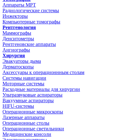
Аппараты МРТ
Радиологические системы
Инжекторы
Компьютерные томографы
Рентгенология
Маммографы
Денситометры
Рентгеновские аппараты
Ангиографы
Хирургия
Эвакуаторы дыма
Дерматоскопы
Аксессуары к операционнным столам
Системы навигации
Моторные системы
Расходные материалы для хирургии
Ультразвуковые аспираторы
Вакуумные аспираторы
HIFU-системы
Операционные микроскопы
Лазерные аппараты
Операционные столы
Операционные светильники
Медицинские консоли
Электрокоагуляторы