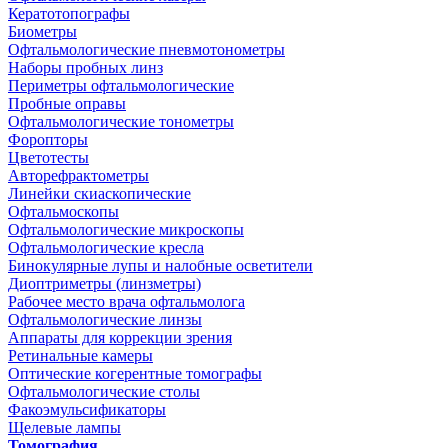
Кератотопографы
Биометры
Офтальмологические пневмотонометры
Наборы пробных линз
Периметры офтальмологические
Пробные оправы
Офтальмологические тонометры
Форопторы
Цветотесты
Авторефрактометры
Линейки скиаскопические
Офтальмоскопы
Офтальмологические микроскопы
Офтальмологические кресла
Бинокулярные лупы и налобные осветители
Диоптриметры (линзметры)
Рабочее место врача офтальмолога
Офтальмологические линзы
Аппараты для коррекции зрения
Ретинальные камеры
Оптические когерентные томографы
Офтальмологические столы
Факоэмульсификаторы
Щелевые лампы
Томография