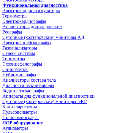
Функциональная диагностика
Электрокардиостимуляторы
Термометры
Электрокардиографы
Анализаторы допплеровские
Реографы
Суточные (холтеровские) мониторы АД
Электроэнцефалографы
Газоанализаторы
Стресс-системы
Тонометры
Эхоэнцефалографы
Спирометры
Нейромиографы
Анализаторы состава тела
Диагностические наборы
Бодиплетизмографы
Аппараты для функциональной диагностики
Суточные (холтеровские) мониторы ЭКГ
Капилляроскопы
Пульсоксиметры
Полисомнографы
ЛОР оборудование
Аудиометры