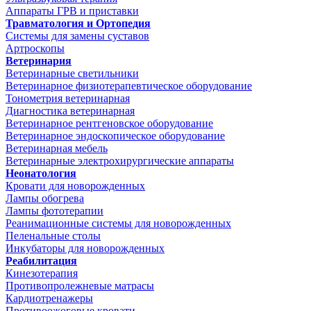
Аппараты ГРВ и приставки
Травматология и Ортопедия
Системы для замены суставов
Артроскопы
Ветеринария
Ветеринарные светильники
Ветеринарное физиотерапевтическое оборудование
Тонометрия ветеринарная
Диагностика ветеринарная
Ветеринарное рентгеновское оборудование
Ветеринарное эндоскопическое оборудование
Ветеринарная мебель
Ветеринарные электрохирургические аппараты
Неонатология
Кровати для новорожденных
Лампы обогрева
Лампы фототерапии
Реанимационные системы для новорожденных
Пеленальные столы
Инкубаторы для новорожденных
Реабилитация
Кинезотерапия
Противопролежневые матрасы
Кардиотренажеры
Противоожоговые кровати