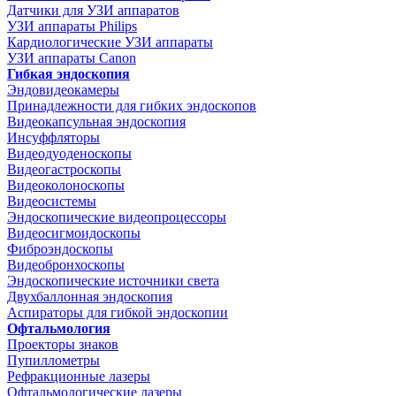
Датчики для УЗИ аппаратов
УЗИ аппараты Philips
Кардиологические УЗИ аппараты
УЗИ аппараты Canon
Гибкая эндоскопия
Эндовидеокамеры
Принадлежности для гибких эндоскопов
Видеокапсульная эндоскопия
Инсуффляторы
Видеодуоденоскопы
Видеогастроскопы
Видеоколоноскопы
Видеосистемы
Эндоскопические видеопроцессоры
Видеосигмоидоскопы
Фиброэндоскопы
Видеобронхоскопы
Эндоскопические источники света
Двухбаллонная эндоскопия
Аспираторы для гибкой эндоскопии
Офтальмология
Проекторы знаков
Пупиллометры
Рефракционные лазеры
Офтальмологические лазеры