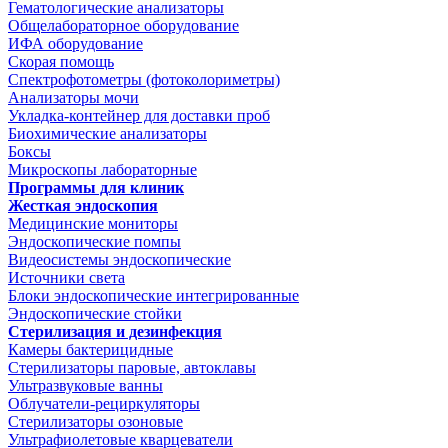
Гематологические анализаторы
Общелабораторное оборудование
ИФА оборудование
Скорая помощь
Спектрофотометры (фотоколориметры)
Анализаторы мочи
Укладка-контейнер для доставки проб
Биохимические анализаторы
Боксы
Микроскопы лабораторные
Программы для клиник
Жесткая эндоскопия
Медицинские мониторы
Эндоскопические помпы
Видеосистемы эндоскопические
Источники света
Блоки эндоскопические интегрированные
Эндоскопические стойки
Стерилизация и дезинфекция
Камеры бактерицидные
Стерилизаторы паровые, автоклавы
Ультразвуковые ванны
Облучатели-рециркуляторы
Стерилизаторы озоновые
Ультрафиолетовые кварцеватели