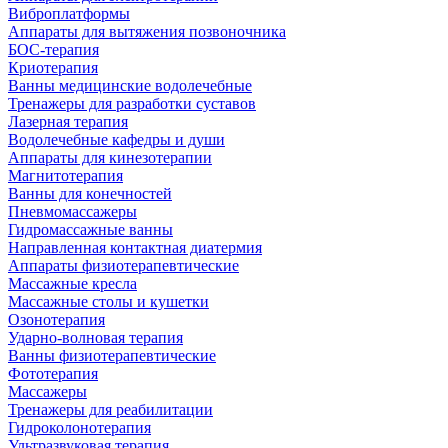
Виброплатформы
Аппараты для вытяжения позвоночника
БОС-терапия
Криотерапия
Ванны медицинские водолечебные
Тренажеры для разработки суставов
Лазерная терапия
Водолечебные кафедры и души
Аппараты для кинезотерапии
Магнитотерапия
Ванны для конечностей
Пневмомассажеры
Гидромассажные ванны
Направленная контактная диатермия
Аппараты физиотерапевтические
Массажные кресла
Массажные столы и кушетки
Озонотерапия
Ударно-волновая терапия
Ванны физиотерапевтические
Фототерапия
Массажеры
Тренажеры для реабилитации
Гидроколонотерапия
Ультразвуковая терапия