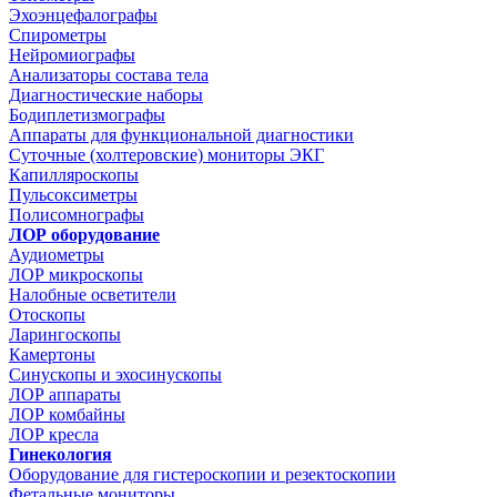
Эхоэнцефалографы
Спирометры
Нейромиографы
Анализаторы состава тела
Диагностические наборы
Бодиплетизмографы
Аппараты для функциональной диагностики
Суточные (холтеровские) мониторы ЭКГ
Капилляроскопы
Пульсоксиметры
Полисомнографы
ЛОР оборудование
Аудиометры
ЛОР микроскопы
Налобные осветители
Отоскопы
Ларингоскопы
Камертоны
Синускопы и эхосинускопы
ЛОР аппараты
ЛОР комбайны
ЛОР кресла
Гинекология
Оборудование для гистероскопии и резектоскопии
Фетальные мониторы