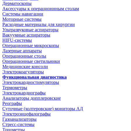
Дерматоскопы
Аксессуары к операционнным столам
Системы навигации
Моторные системы
Расходные материалы для хирургии
Ультразвуковые аспираторы
Вакуумные аспираторы
HIFU-системы
Операционные микроскопы
Лазерные аппараты
Операционные столы
Операционные светильники
Медицинские консоли
Электрокоагуляторы
Функциональная диагностика
Электрокардиостимуляторы
Термометры
Электрокардиографы
Анализаторы допплеровские
Реографы
Суточные (холтеровские) мониторы АД
Электроэнцефалографы
Газоанализаторы
Стресс-системы
Тонометры