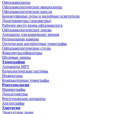
Офтальмоскопы
Офтальмологические микроскопы
Офтальмологические кресла
Бинокулярные лупы и налобные осветители
Диоптриметры (линзметры)
Рабочее место врача офтальмолога
Офтальмологические линзы
Аппараты для коррекции зрения
Ретинальные камеры
Оптические когерентные томографы
Офтальмологические столы
Факоэмульсификаторы
Щелевые лампы
Томография
Аппараты МРТ
Радиологические системы
Инжекторы
Компьютерные томографы
Рентгенология
Маммографы
Денситометры
Рентгеновские аппараты
Ангиографы
Хирургия
Эвакуаторы дыма