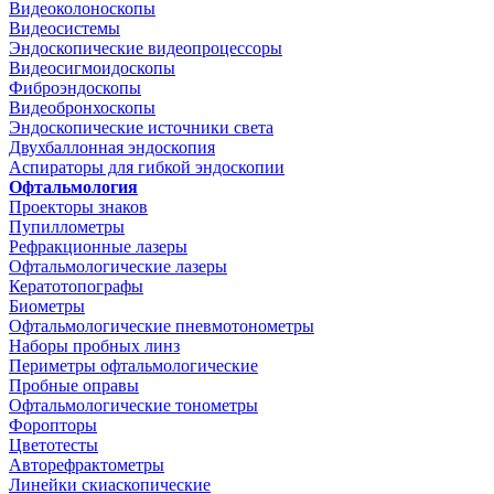
Видеоколоноскопы
Видеосистемы
Эндоскопические видеопроцессоры
Видеосигмоидоскопы
Фиброэндоскопы
Видеобронхоскопы
Эндоскопические источники света
Двухбаллонная эндоскопия
Аспираторы для гибкой эндоскопии
Офтальмология
Проекторы знаков
Пупиллометры
Рефракционные лазеры
Офтальмологические лазеры
Кератотопографы
Биометры
Офтальмологические пневмотонометры
Наборы пробных линз
Периметры офтальмологические
Пробные оправы
Офтальмологические тонометры
Форопторы
Цветотесты
Авторефрактометры
Линейки скиаскопические