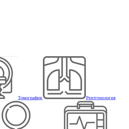
Томография
Рентгенология