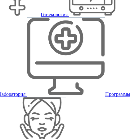
Гинекология
Лаборатория
Программы