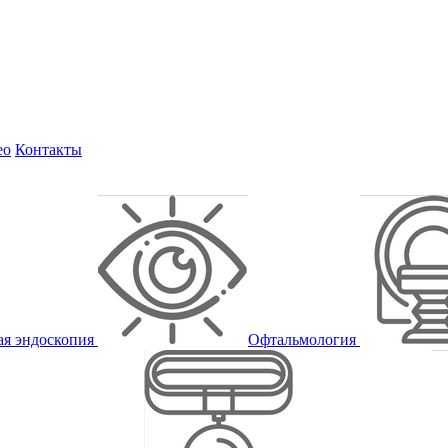
ео
Контакты
ая эндоскопия
Офтальмология