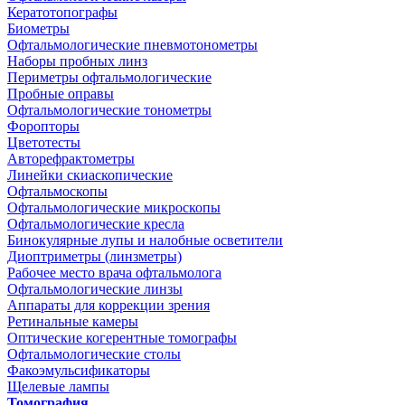
Кератотопографы
Биометры
Офтальмологические пневмотонометры
Наборы пробных линз
Периметры офтальмологические
Пробные оправы
Офтальмологические тонометры
Форопторы
Цветотесты
Авторефрактометры
Линейки скиаскопические
Офтальмоскопы
Офтальмологические микроскопы
Офтальмологические кресла
Бинокулярные лупы и налобные осветители
Диоптриметры (линзметры)
Рабочее место врача офтальмолога
Офтальмологические линзы
Аппараты для коррекции зрения
Ретинальные камеры
Оптические когерентные томографы
Офтальмологические столы
Факоэмульсификаторы
Щелевые лампы
Томография