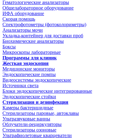
Гематологические анализаторы
Общелабораторное оборудование
ИФА оборудование
Скорая помощь
Спектрофотометры (фотоколориметры)
Анализаторы мочи
Укладка-контейнер для доставки проб
Биохимические анализаторы
Боксы
Микроскопы лабораторные
Программы для клиник
Жесткая эндоскопия
Медицинские мониторы
Эндоскопические помпы
Видеосистемы эндоскопические
Источники света
Блоки эндоскопические интегрированные
Эндоскопические стойки
Стерилизация и дезинфекция
Камеры бактерицидные
Стерилизаторы паровые, автоклавы
Ультразвуковые ванны
Облучатели-рециркуляторы
Стерилизаторы озоновые
Ультрафиолетовые кварцеватели