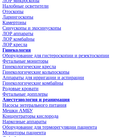
ЛОР микроскопы
Налобные осветители
Отоскопы
Ларингоскопы
Камертоны
Синускопы и эхосинускопы
ЛОР аппараты
ЛОР комбайны
ЛОР кресла
Гинекология
Оборудование для гистероскопии и резектоскопии
Фетальные мониторы
Гинекологические кресла
Гинекологические кольпоскопы
Аппараты для ирригации и аспирации
Гинекологические комбайны
Родовые кровати
Фетальные допплеры
Анестезиология и реанимация
Насосы энтерального питания
Мешки АМБУ
Концентраторы кислорода
Наркозные аппараты
Оборудование для терморегуляции пациента
Мониторы пациента