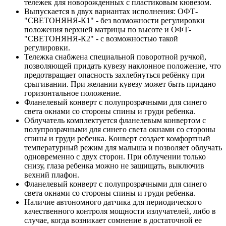
тележек для новорожденных с пластиковым кювезом.
Выпускается в двух вариантах исполнения: ОФТ-
"СВЕТОНЯНЯ-К1" - без возможности регулировки
положения верхней матрицы по высоте и ОФТ-
"СВЕТОНЯНЯ-К2" - с возможностью такой
регулировки.
Тележка снабжена специальной поворотной ручкой,
позволяющей придать кувезу наклонное положение, что
предотвращает опасность захлебнуться ребёнку при
срыгивании. При желании кувезу может быть придано
горизонтальное положение.
Фланелевый конверт с полупрозрачными для синего
света окнами со стороны спины и груди ребенка.
Облучатель комплектуется фланелевым конвертом с
полупрозрачными для синего света окнами со стороны
спины и груди ребенка. Конверт создает комфортный
температурный режим для малыша и позволяет облучать
одновременно с двух сторон. При облучении только
снизу, глаза ребенка можно не защищать, выключив
вехний плафон.
Фланелевый конверт с полупрозрачными для синего
света окнами со стороны спины и груди ребенка.
Наличие автономного датчика для периодического
качественного контроля мощности излучателей, либо в
случае, когда возникает сомнение в достаточной ее