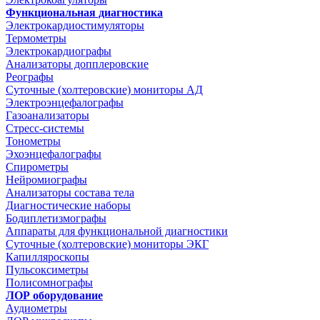
Функциональная диагностика
Электрокардиостимуляторы
Термометры
Электрокардиографы
Анализаторы допплеровские
Реографы
Суточные (холтеровские) мониторы АД
Электроэнцефалографы
Газоанализаторы
Стресс-системы
Тонометры
Эхоэнцефалографы
Спирометры
Нейромиографы
Анализаторы состава тела
Диагностические наборы
Бодиплетизмографы
Аппараты для функциональной диагностики
Суточные (холтеровские) мониторы ЭКГ
Капилляроскопы
Пульсоксиметры
Полисомнографы
ЛОР оборудование
Аудиометры