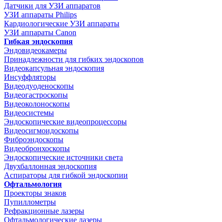
Датчики для УЗИ аппаратов
УЗИ аппараты Philips
Кардиологические УЗИ аппараты
УЗИ аппараты Canon
Гибкая эндоскопия
Эндовидеокамеры
Принадлежности для гибких эндоскопов
Видеокапсульная эндоскопия
Инсуффляторы
Видеодуоденоскопы
Видеогастроскопы
Видеоколоноскопы
Видеосистемы
Эндоскопические видеопроцессоры
Видеосигмоидоскопы
Фиброэндоскопы
Видеобронхоскопы
Эндоскопические источники света
Двухбаллонная эндоскопия
Аспираторы для гибкой эндоскопии
Офтальмология
Проекторы знаков
Пупиллометры
Рефракционные лазеры
Офтальмологические лазеры