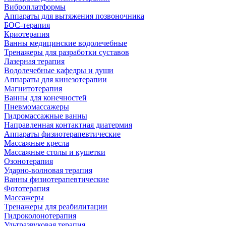
Виброплатформы
Аппараты для вытяжения позвоночника
БОС-терапия
Криотерапия
Ванны медицинские водолечебные
Тренажеры для разработки суставов
Лазерная терапия
Водолечебные кафедры и души
Аппараты для кинезотерапии
Магнитотерапия
Ванны для конечностей
Пневмомассажеры
Гидромассажные ванны
Направленная контактная диатермия
Аппараты физиотерапевтические
Массажные кресла
Массажные столы и кушетки
Озонотерапия
Ударно-волновая терапия
Ванны физиотерапевтические
Фототерапия
Массажеры
Тренажеры для реабилитации
Гидроколонотерапия
Ультразвуковая терапия