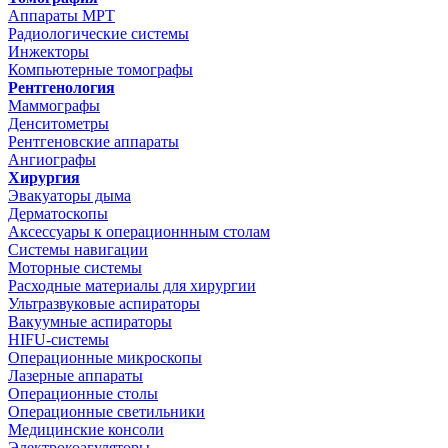
Аппараты МРТ
Радиологические системы
Инжекторы
Компьютерные томографы
Рентгенология
Маммографы
Денситометры
Рентгеновские аппараты
Ангиографы
Хирургия
Эвакуаторы дыма
Дерматоскопы
Аксессуары к операционнным столам
Системы навигации
Моторные системы
Расходные материалы для хирургии
Ультразвуковые аспираторы
Вакуумные аспираторы
HIFU-системы
Операционные микроскопы
Лазерные аппараты
Операционные столы
Операционные светильники
Медицинские консоли
Электрокоагуляторы