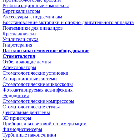
Реабилитационные комплексы
Вертикализаторы
Аксессуары к подъемникам
Восстановление моторики и опорно-двигательного аппарата
Подъемники для инвалидов
Кресла-коляски
Усилители слуха
Гидротерапия
Патологоанатомическое оборудование
Стоматология
Отбеливающие лампы
Апекслокаторы
Стоматологические установки
Аспирационные системы
Стоматологические микроскопы
Фотоактивируемая дезинфекция
Эндодонтия
Стоматологические компрессоры
Стоматологические стулья
Дентальные рентгены
3D принтеры
Приборы для световой полимеризации
Физиодиспенсеры
Турбинные наконечники