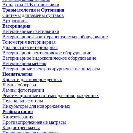
Аппараты ГРВ и приставки
Травматология и Ортопедия
Системы для замены суставов
Артроскопы
Ветеринария
Ветеринарные светильники
Ветеринарное физиотерапевтическое оборудование
Тонометрия ветеринарная
Диагностика ветеринарная
Ветеринарное рентгеновское оборудование
Ветеринарное эндоскопическое оборудование
Ветеринарная мебель
Ветеринарные электрохирургические аппараты
Неонатология
Кровати для новорожденных
Лампы обогрева
Лампы фототерапии
Реанимационные системы для новорожденных
Пеленальные столы
Инкубаторы для новорожденных
Реабилитация
Кинезотерапия
Противопролежневые матрасы
Кардиотренажеры
Противоожоговые кровати