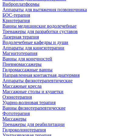
Виброплатформы
Аппараты для вытяжения позвоночника
БОС-терапия
Криотерапия
Ванны медицинские водолечебные
Тренажеры для разработки суставов
Лазерная терапия
Водолечебные кафедры и души
Аппараты для кинезотерапии
Магнитотерапия
Ванны для конечностей
Пневмомассажеры
Гидромассажные ванны
Направленная контактная диатермия
Аппараты физиотерапевтические
Массажные кресла
Массажные столы и кушетки
Озонотерапия
Ударно-волновая терапия
Ванны физиотерапевтические
Фототерапия
Массажеры
Тренажеры для реабилитации
Гидроколонотерапия
Ультразвуковая терапия