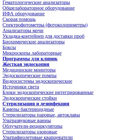
Гематологические анализаторы
Общелабораторное оборудование
ИФА оборудование
Скорая помощь
Спектрофотометры (фотоколориметры)
Анализаторы мочи
Укладка-контейнер для доставки проб
Биохимические анализаторы
Боксы
Микроскопы лабораторные
Программы для клиник
Жесткая эндоскопия
Медицинские мониторы
Эндоскопические помпы
Видеосистемы эндоскопические
Источники света
Блоки эндоскопические интегрированные
Эндоскопические стойки
Стерилизация и дезинфекция
Камеры бактерицидные
Стерилизаторы паровые, автоклавы
Ультразвуковые ванны
Облучатели-рециркуляторы
Стерилизаторы озоновые
Ультрафиолетовые кварцеватели