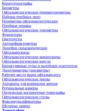
Кератотопографы
Биометры
Офтальмологические пневмотонометры
Наборы пробных линз
Периметры офтальмологические
Пробные оправы
Офтальмологические тонометры
Форопторы
Цветотесты
Авторефрактометры
Линейки скиаскопические
Офтальмоскопы
Офтальмологические микроскопы
Офтальмологические кресла
Бинокулярные лупы и налобные осветители
Диоптриметры (линзметры)
Рабочее место врача офтальмолога
Офтальмологические линзы
Аппараты для коррекции зрения
Ретинальные камеры
Оптические когерентные томографы
Офтальмологические столы
Факоэмульсификаторы
Щелевые лампы
Томография