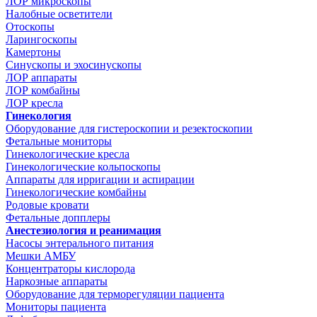
ЛОР микроскопы
Налобные осветители
Отоскопы
Ларингоскопы
Камертоны
Синускопы и эхосинускопы
ЛОР аппараты
ЛОР комбайны
ЛОР кресла
Гинекология
Оборудование для гистероскопии и резектоскопии
Фетальные мониторы
Гинекологические кресла
Гинекологические кольпоскопы
Аппараты для ирригации и аспирации
Гинекологические комбайны
Родовые кровати
Фетальные допплеры
Анестезиология и реанимация
Насосы энтерального питания
Мешки АМБУ
Концентраторы кислорода
Наркозные аппараты
Оборудование для терморегуляции пациента
Мониторы пациента