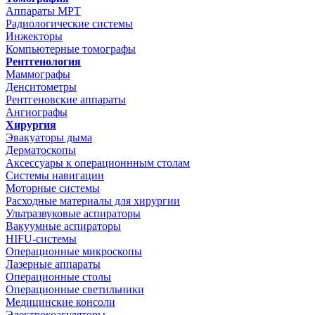
Аппараты МРТ
Радиологические системы
Инжекторы
Компьютерные томографы
Рентгенология
Маммографы
Денситометры
Рентгеновские аппараты
Ангиографы
Хирургия
Эвакуаторы дыма
Дерматоскопы
Аксессуары к операционнным столам
Системы навигации
Моторные системы
Расходные материалы для хирургии
Ультразвуковые аспираторы
Вакуумные аспираторы
HIFU-системы
Операционные микроскопы
Лазерные аппараты
Операционные столы
Операционные светильники
Медицинские консоли
Электрокоагуляторы