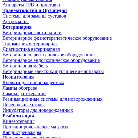
Аппараты ГРВ и приставки
Травматология и Ортопедия
Системы для замены суставов
Артроскопы
Ветеринария
Ветеринарные светильники
Ветеринарное физиотерапевтическое оборудование
Тонометрия ветеринарная
Диагностика ветеринарная
Ветеринарное рентгеновское оборудование
Ветеринарное эндоскопическое оборудование
Ветеринарная мебель
Ветеринарные электрохирургические аппараты
Неонатология
Кровати для новорожденных
Лампы обогрева
Лампы фототерапии
Реанимационные системы для новорожденных
Пеленальные столы
Инкубаторы для новорожденных
Реабилитация
Кинезотерапия
Противопролежневые матрасы
Кардиотренажеры
Противоожоговые кровати