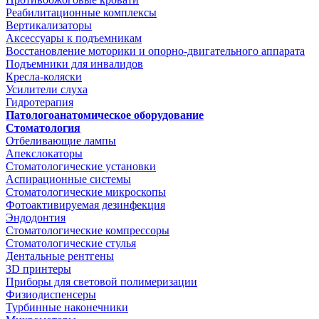
Реабилитационные комплексы
Вертикализаторы
Аксессуары к подъемникам
Восстановление моторики и опорно-двигательного аппарата
Подъемники для инвалидов
Кресла-коляски
Усилители слуха
Гидротерапия
Патологоанатомическое оборудование
Стоматология
Отбеливающие лампы
Апекслокаторы
Стоматологические установки
Аспирационные системы
Стоматологические микроскопы
Фотоактивируемая дезинфекция
Эндодонтия
Стоматологические компрессоры
Стоматологические стулья
Дентальные рентгены
3D принтеры
Приборы для световой полимеризации
Физиодиспенсеры
Турбинные наконечники