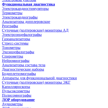
Функциональная диагностика
Электрокардиостимуляторы
Термометры
Электрокардиографы
Анализаторы допплеровские
Реографы
Суточные (холтеровские) мониторы АД
Электроэнцефалографы
Газоанализаторы
Стресс-системы
Тонометры
Эхоэнцефалографы
Спирометры
Нейромиографы
Анализаторы состава тела
Диагностические наборы
Бодиплетизмографы
Аппараты для функциональной диагностики
Суточные (холтеровские) мониторы ЭКГ
Капилляроскопы
Пульсоксиметры
Полисомнографы
ЛОР оборудование
Аудиометры