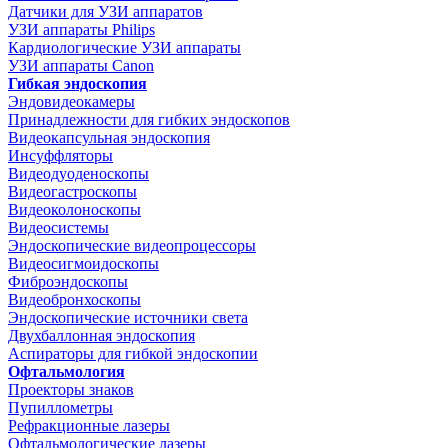
Датчики для УЗИ аппаратов
УЗИ аппараты Philips
Кардиологические УЗИ аппараты
УЗИ аппараты Canon
Гибкая эндоскопия
Эндовидеокамеры
Принадлежности для гибких эндоскопов
Видеокапсульная эндоскопия
Инсуффляторы
Видеодуоденоскопы
Видеогастроскопы
Видеоколоноскопы
Видеосистемы
Эндоскопические видеопроцессоры
Видеосигмоидоскопы
Фиброэндоскопы
Видеобронхоскопы
Эндоскопические источники света
Двухбаллонная эндоскопия
Аспираторы для гибкой эндоскопии
Офтальмология
Проекторы знаков
Пупиллометры
Рефракционные лазеры
Офтальмологические лазеры