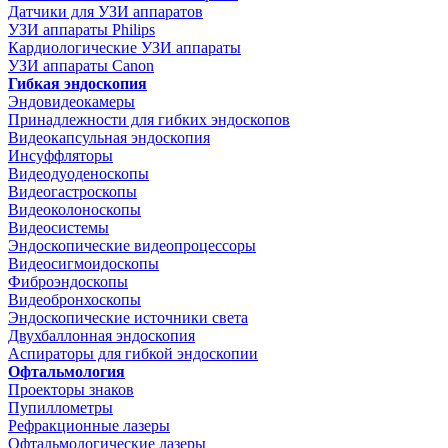
Датчики для УЗИ аппаратов
УЗИ аппараты Philips
Кардиологические УЗИ аппараты
УЗИ аппараты Canon
Гибкая эндоскопия
Эндовидеокамеры
Принадлежности для гибких эндоскопов
Видеокапсульная эндоскопия
Инсуффляторы
Видеодуоденоскопы
Видеогастроскопы
Видеоколоноскопы
Видеосистемы
Эндоскопические видеопроцессоры
Видеосигмоидоскопы
Фиброэндоскопы
Видеобронхоскопы
Эндоскопические источники света
Двухбаллонная эндоскопия
Аспираторы для гибкой эндоскопии
Офтальмология
Проекторы знаков
Пупиллометры
Рефракционные лазеры
Офтальмологические лазеры