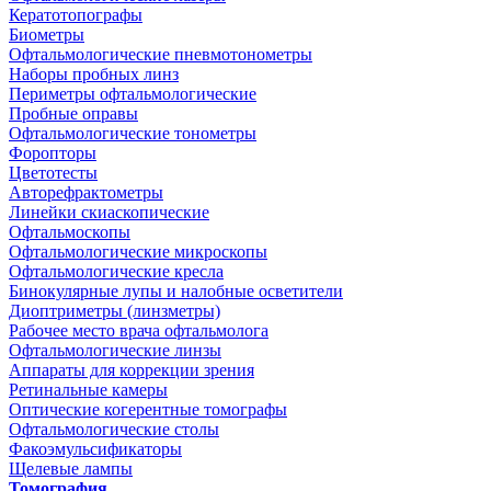
Кератотопографы
Биометры
Офтальмологические пневмотонометры
Наборы пробных линз
Периметры офтальмологические
Пробные оправы
Офтальмологические тонометры
Форопторы
Цветотесты
Авторефрактометры
Линейки скиаскопические
Офтальмоскопы
Офтальмологические микроскопы
Офтальмологические кресла
Бинокулярные лупы и налобные осветители
Диоптриметры (линзметры)
Рабочее место врача офтальмолога
Офтальмологические линзы
Аппараты для коррекции зрения
Ретинальные камеры
Оптические когерентные томографы
Офтальмологические столы
Факоэмульсификаторы
Щелевые лампы
Томография