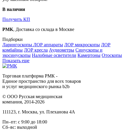
В наличии
Получить КП
РМК
, Доставка со склада в Москве
Подборки
Ларингоскопы
ЛОР аппараты
ЛОР микроскопы
ЛОР
комбайны
ЛОР кресла
Аудиометры
Синускопы и
эхосинускопы
Налобные осветители
Камертоны
Отоскопы
Показать еще
Торговая платформа РМК -
Единое пространство для всех товаров
и услуг медицинского рынка b2b
©
ООО Русская медицинская
компания
, 2014-2026
111123
,
г. Москва
,
ул. Плеханова 4А
Пн–пт: с 9:00 до 18:00
Сб–вс: выходной