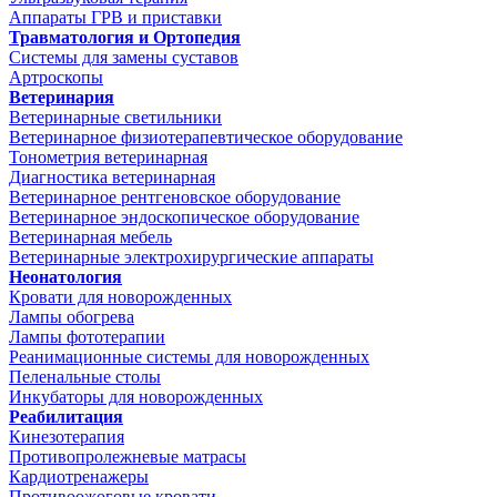
Аппараты ГРВ и приставки
Травматология и Ортопедия
Системы для замены суставов
Артроскопы
Ветеринария
Ветеринарные светильники
Ветеринарное физиотерапевтическое оборудование
Тонометрия ветеринарная
Диагностика ветеринарная
Ветеринарное рентгеновское оборудование
Ветеринарное эндоскопическое оборудование
Ветеринарная мебель
Ветеринарные электрохирургические аппараты
Неонатология
Кровати для новорожденных
Лампы обогрева
Лампы фототерапии
Реанимационные системы для новорожденных
Пеленальные столы
Инкубаторы для новорожденных
Реабилитация
Кинезотерапия
Противопролежневые матрасы
Кардиотренажеры
Противоожоговые кровати