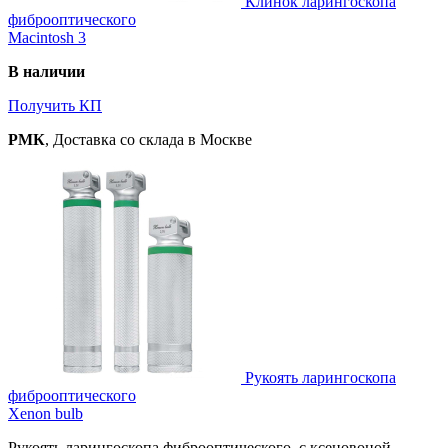
Клинок ларингоскопа
фиброоптического
Macintosh 3
В наличии
Получить КП
РМК
, Доставка со склада в Москве
Рукоять ларингоскопа
фиброоптического
Xenon bulb
Рукоять ларингоскопа фиброоптического, c ксеновоной