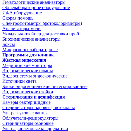
Гематологические анализаторы
Общелабораторное оборудование
ИФА оборудование
Скорая помощь
Спектрофотометры (фотоколориметры)
Анализаторы мочи
Укладка-контейнер для доставки проб
Биохимические анализаторы
Боксы
Микроскопы лабораторные
Программы для клиник
Жесткая эндоскопия
Медицинские мониторы
Эндоскопические помпы
Видеосистемы эндоскопические
Источники света
Блоки эндоскопические интегрированные
Эндоскопические стойки
Стерилизация и дезинфекция
Камеры бактерицидные
Стерилизаторы паровые, автоклавы
Ультразвуковые ванны
Облучатели-рециркуляторы
Стерилизаторы озоновые
Ультрафиолетовые кварцеватели