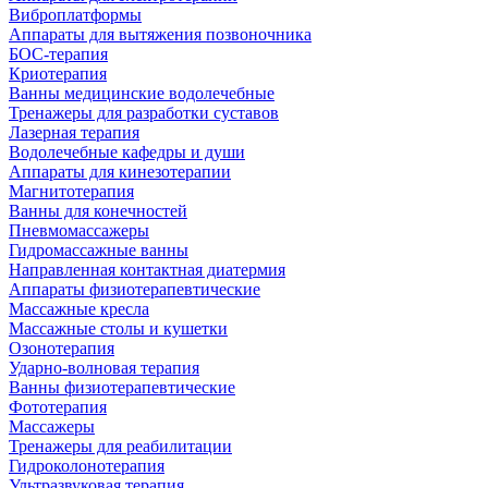
Виброплатформы
Аппараты для вытяжения позвоночника
БОС-терапия
Криотерапия
Ванны медицинские водолечебные
Тренажеры для разработки суставов
Лазерная терапия
Водолечебные кафедры и души
Аппараты для кинезотерапии
Магнитотерапия
Ванны для конечностей
Пневмомассажеры
Гидромассажные ванны
Направленная контактная диатермия
Аппараты физиотерапевтические
Массажные кресла
Массажные столы и кушетки
Озонотерапия
Ударно-волновая терапия
Ванны физиотерапевтические
Фототерапия
Массажеры
Тренажеры для реабилитации
Гидроколонотерапия
Ультразвуковая терапия