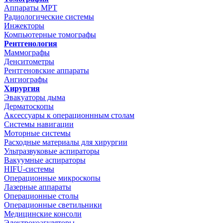
Аппараты МРТ
Радиологические системы
Инжекторы
Компьютерные томографы
Рентгенология
Маммографы
Денситометры
Рентгеновские аппараты
Ангиографы
Хирургия
Эвакуаторы дыма
Дерматоскопы
Аксессуары к операционнным столам
Системы навигации
Моторные системы
Расходные материалы для хирургии
Ультразвуковые аспираторы
Вакуумные аспираторы
HIFU-системы
Операционные микроскопы
Лазерные аппараты
Операционные столы
Операционные светильники
Медицинские консоли
Электрокоагуляторы