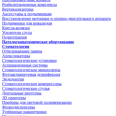
Реабилитационные комплексы
Вертикализаторы
Аксессуары к подъемникам
Восстановление моторики и опорно-двигательного аппарата
Подъемники для инвалидов
Кресла-коляски
Усилители слуха
Гидротерапия
Патологоанатомическое оборудование
Стоматология
Отбеливающие лампы
Апекслокаторы
Стоматологические установки
Аспирационные системы
Стоматологические микроскопы
Фотоактивируемая дезинфекция
Эндодонтия
Стоматологические компрессоры
Стоматологические стулья
Дентальные рентгены
3D принтеры
Приборы для световой полимеризации
Физиодиспенсеры
Турбинные наконечники