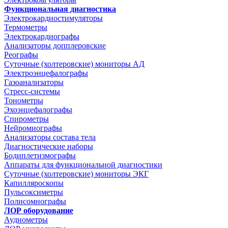
Функциональная диагностика
Электрокардиостимуляторы
Термометры
Электрокардиографы
Анализаторы допплеровские
Реографы
Суточные (холтеровские) мониторы АД
Электроэнцефалографы
Газоанализаторы
Стресс-системы
Тонометры
Эхоэнцефалографы
Спирометры
Нейромиографы
Анализаторы состава тела
Диагностические наборы
Бодиплетизмографы
Аппараты для функциональной диагностики
Суточные (холтеровские) мониторы ЭКГ
Капилляроскопы
Пульсоксиметры
Полисомнографы
ЛОР оборудование
Аудиометры