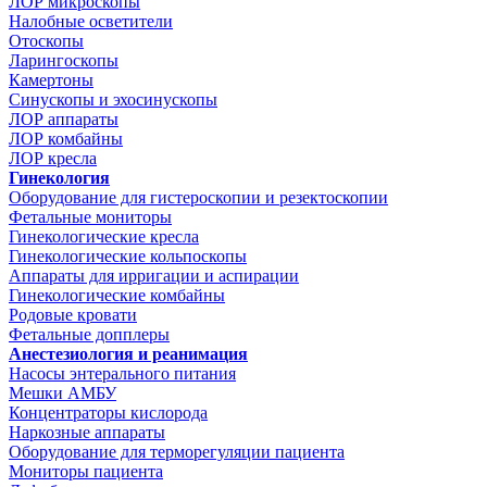
ЛОР микроскопы
Налобные осветители
Отоскопы
Ларингоскопы
Камертоны
Синускопы и эхосинускопы
ЛОР аппараты
ЛОР комбайны
ЛОР кресла
Гинекология
Оборудование для гистероскопии и резектоскопии
Фетальные мониторы
Гинекологические кресла
Гинекологические кольпоскопы
Аппараты для ирригации и аспирации
Гинекологические комбайны
Родовые кровати
Фетальные допплеры
Анестезиология и реанимация
Насосы энтерального питания
Мешки АМБУ
Концентраторы кислорода
Наркозные аппараты
Оборудование для терморегуляции пациента
Мониторы пациента