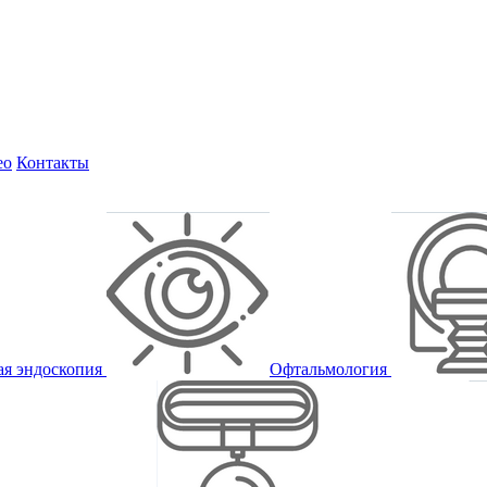
ео
Контакты
ая эндоскопия
Офтальмология