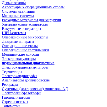
Дерматоскопы
Аксессуары к операционнным столам
Системы навигации
Моторные системы
Расходные материалы для хирургии
Ультразвуковые аспираторы
Вакуумные аспираторы
HIFU-системы
Операционные микроскопы
Лазерные аппараты
Операционные столы
Операционные светильники
Медицинские консоли
Электрокоагуляторы
Функциональная диагностика
Электрокардиостимуляторы
Термометры
Электрокардиографы
Анализаторы допплеровские
Реографы
Суточные (холтеровские) мониторы АД
Электроэнцефалографы
Газоанализаторы
Стресс-системы
Тонометры