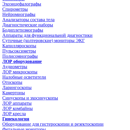
Эхоэнцефалографы
Спирометры
Нейромиографы
Анализаторы состава тела
Диагностические наборы
Бодиплетизмографы
Аппараты для функциональной диагностики
Суточные (холтеровские) мониторы ЭКГ
Капилляроскопы
Пульсоксиметры
Полисомнографы
ЛОР оборудование
Аудиометры
ЛОР микроскопы
Налобные осветители
Отоскопы
Ларингоскопы
Камертоны
Синускопы и эхосинускопы
ЛОР аппараты
ЛОР комбайны
ЛОР кресла
Гинекология
Оборудование для гистероскопии и резектоскопии
Фетальные мониторы