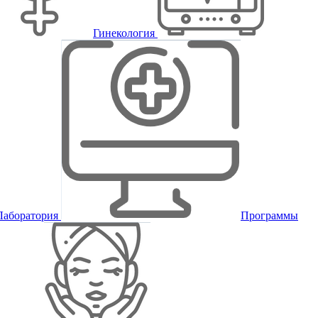
Гинекология
Лаборатория
Программы