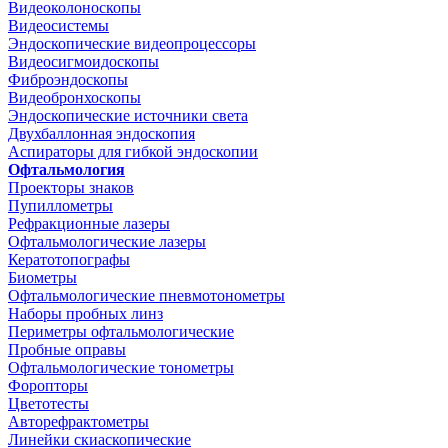
Видеоколоноскопы
Видеосистемы
Эндоскопические видеопроцессоры
Видеосигмоидоскопы
Фиброэндоскопы
Видеобронхоскопы
Эндоскопические источники света
Двухбаллонная эндоскопия
Аспираторы для гибкой эндоскопии
Офтальмология
Проекторы знаков
Пупиллометры
Рефракционные лазеры
Офтальмологические лазеры
Кератотопографы
Биометры
Офтальмологические пневмотонометры
Наборы пробных линз
Периметры офтальмологические
Пробные оправы
Офтальмологические тонометры
Форопторы
Цветотесты
Авторефрактометры
Линейки скиаскопические