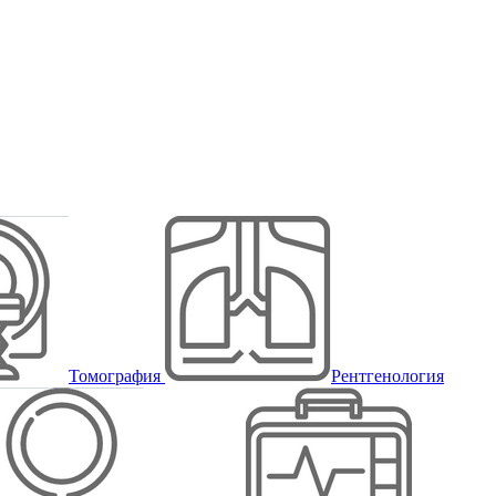
Томография
Рентгенология