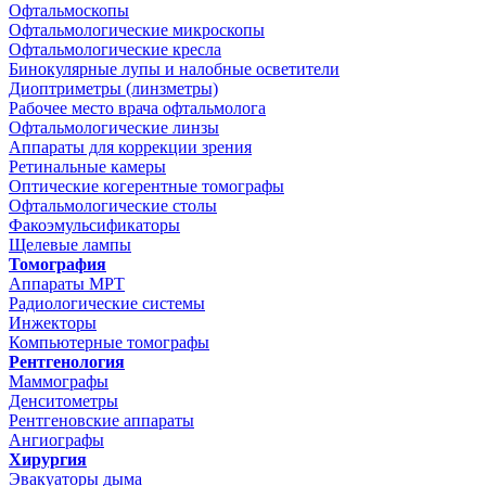
Офтальмоскопы
Офтальмологические микроскопы
Офтальмологические кресла
Бинокулярные лупы и налобные осветители
Диоптриметры (линзметры)
Рабочее место врача офтальмолога
Офтальмологические линзы
Аппараты для коррекции зрения
Ретинальные камеры
Оптические когерентные томографы
Офтальмологические столы
Факоэмульсификаторы
Щелевые лампы
Томография
Аппараты МРТ
Радиологические системы
Инжекторы
Компьютерные томографы
Рентгенология
Маммографы
Денситометры
Рентгеновские аппараты
Ангиографы
Хирургия
Эвакуаторы дыма