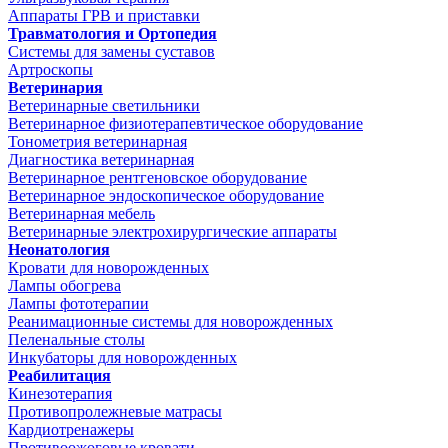
Аппараты ГРВ и приставки
Травматология и Ортопедия
Системы для замены суставов
Артроскопы
Ветеринария
Ветеринарные светильники
Ветеринарное физиотерапевтическое оборудование
Тонометрия ветеринарная
Диагностика ветеринарная
Ветеринарное рентгеновское оборудование
Ветеринарное эндоскопическое оборудование
Ветеринарная мебель
Ветеринарные электрохирургические аппараты
Неонатология
Кровати для новорожденных
Лампы обогрева
Лампы фототерапии
Реанимационные системы для новорожденных
Пеленальные столы
Инкубаторы для новорожденных
Реабилитация
Кинезотерапия
Противопролежневые матрасы
Кардиотренажеры
Противоожоговые кровати