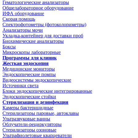
Гематологические анализаторы
Общелабораторное оборудование
ИФА оборудование
Скорая помощь
Спектрофотометры (фотоколориметры)
Анализаторы мочи
Укладка-контейнер для доставки проб
Биохимические анализаторы
Боксы
Микроскопы лабораторные
Программы для клиник
Жесткая эндоскопия
Медицинские мониторы
Эндоскопические помпы
Видеосистемы эндоскопические
Источники света
Блоки эндоскопические интегрированные
Эндоскопические стойки
Стерилизация и дезинфекция
Камеры бактерицидные
Стерилизаторы паровые, автоклавы
Ультразвуковые ванны
Облучатели-рециркуляторы
Стерилизаторы озоновые
Ультрафиолетовые кварцеватели