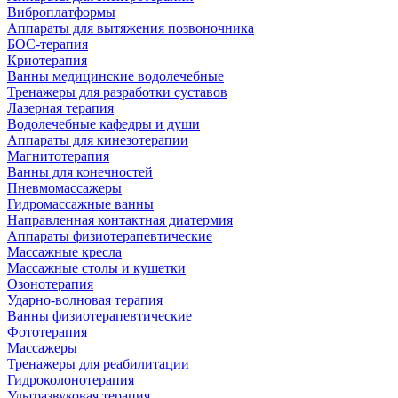
Виброплатформы
Аппараты для вытяжения позвоночника
БОС-терапия
Криотерапия
Ванны медицинские водолечебные
Тренажеры для разработки суставов
Лазерная терапия
Водолечебные кафедры и души
Аппараты для кинезотерапии
Магнитотерапия
Ванны для конечностей
Пневмомассажеры
Гидромассажные ванны
Направленная контактная диатермия
Аппараты физиотерапевтические
Массажные кресла
Массажные столы и кушетки
Озонотерапия
Ударно-волновая терапия
Ванны физиотерапевтические
Фототерапия
Массажеры
Тренажеры для реабилитации
Гидроколонотерапия
Ультразвуковая терапия