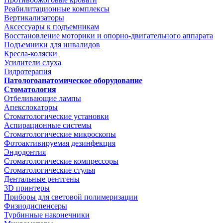
Реабилитационные комплексы
Вертикализаторы
Аксессуары к подъемникам
Восстановление моторики и опорно-двигательного аппарата
Подъемники для инвалидов
Кресла-коляски
Усилители слуха
Гидротерапия
Патологоанатомическое оборудование
Стоматология
Отбеливающие лампы
Апекслокаторы
Стоматологические установки
Аспирационные системы
Стоматологические микроскопы
Фотоактивируемая дезинфекция
Эндодонтия
Стоматологические компрессоры
Стоматологические стулья
Дентальные рентгены
3D принтеры
Приборы для световой полимеризации
Физиодиспенсеры
Турбинные наконечники