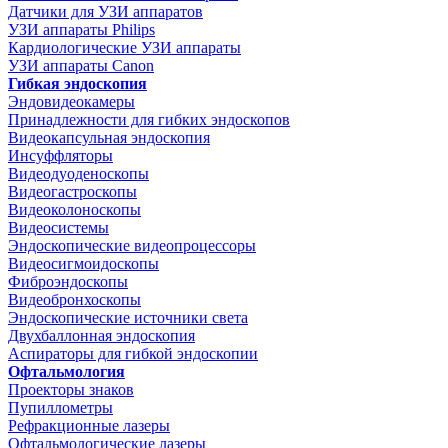
Датчики для УЗИ аппаратов
УЗИ аппараты Philips
Кардиологические УЗИ аппараты
УЗИ аппараты Canon
Гибкая эндоскопия
Эндовидеокамеры
Принадлежности для гибких эндоскопов
Видеокапсульная эндоскопия
Инсуффляторы
Видеодуоденоскопы
Видеогастроскопы
Видеоколоноскопы
Видеосистемы
Эндоскопические видеопроцессоры
Видеосигмоидоскопы
Фиброэндоскопы
Видеобронхоскопы
Эндоскопические источники света
Двухбаллонная эндоскопия
Аспираторы для гибкой эндоскопии
Офтальмология
Проекторы знаков
Пупиллометры
Рефракционные лазеры
Офтальмологические лазеры