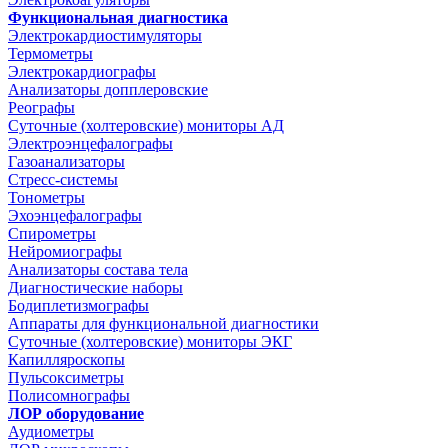
Функциональная диагностика
Электрокардиостимуляторы
Термометры
Электрокардиографы
Анализаторы допплеровские
Реографы
Суточные (холтеровские) мониторы АД
Электроэнцефалографы
Газоанализаторы
Стресс-системы
Тонометры
Эхоэнцефалографы
Спирометры
Нейромиографы
Анализаторы состава тела
Диагностические наборы
Бодиплетизмографы
Аппараты для функциональной диагностики
Суточные (холтеровские) мониторы ЭКГ
Капилляроскопы
Пульсоксиметры
Полисомнографы
ЛОР оборудование
Аудиометры