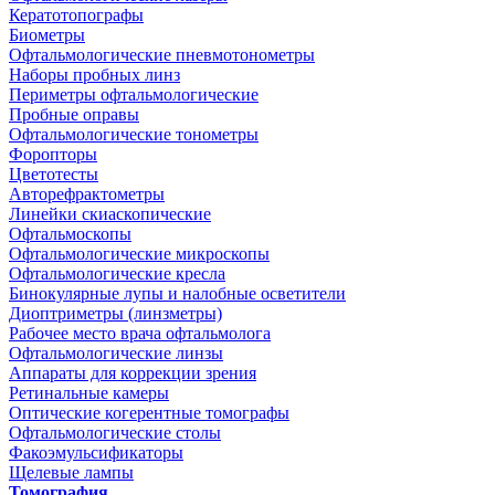
Кератотопографы
Биометры
Офтальмологические пневмотонометры
Наборы пробных линз
Периметры офтальмологические
Пробные оправы
Офтальмологические тонометры
Форопторы
Цветотесты
Авторефрактометры
Линейки скиаскопические
Офтальмоскопы
Офтальмологические микроскопы
Офтальмологические кресла
Бинокулярные лупы и налобные осветители
Диоптриметры (линзметры)
Рабочее место врача офтальмолога
Офтальмологические линзы
Аппараты для коррекции зрения
Ретинальные камеры
Оптические когерентные томографы
Офтальмологические столы
Факоэмульсификаторы
Щелевые лампы
Томография