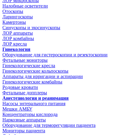
ЛОР микроскопы
Налобные осветители
Отоскопы
Ларингоскопы
Камертоны
Синускопы и эхосинускопы
ЛОР аппараты
ЛОР комбайны
ЛОР кресла
Гинекология
Оборудование для гистероскопии и резектоскопии
Фетальные мониторы
Гинекологические кресла
Гинекологические кольпоскопы
Аппараты для ирригации и аспирации
Гинекологические комбайны
Родовые кровати
Фетальные допплеры
Анестезиология и реанимация
Насосы энтерального питания
Мешки АМБУ
Концентраторы кислорода
Наркозные аппараты
Оборудование для терморегуляции пациента
Мониторы пациента