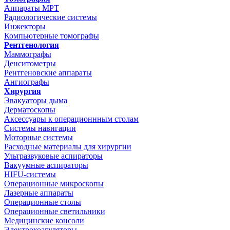
Аппараты МРТ
Радиологические системы
Инжекторы
Компьютерные томографы
Рентгенология
Маммографы
Денситометры
Рентгеновские аппараты
Ангиографы
Хирургия
Эвакуаторы дыма
Дерматоскопы
Аксессуары к операционнным столам
Системы навигации
Моторные системы
Расходные материалы для хирургии
Ультразвуковые аспираторы
Вакуумные аспираторы
HIFU-системы
Операционные микроскопы
Лазерные аппараты
Операционные столы
Операционные светильники
Медицинские консоли
Электрокоагуляторы