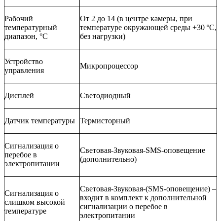
Рабочий
От 2 до 14
(в центре камеры, при
температурный
температуре окружающей среды +30 ºC,
диапазон, °
C
без нагрузки)
Устройство
Микропроцессор
управления
Дисплей
Светодиодный
Датчик температуры
Термисторный
Сигнализация о
Световая-Звуковая-SMS-оповещение
перебое в
(дополнительно)
электропитании
Световая-Звуковая-(SMS-оповещение) –
Сигнализация о
входит в комплект к дополнительной
слишком высокой
сигнализации о перебое в
температуре
электропитании