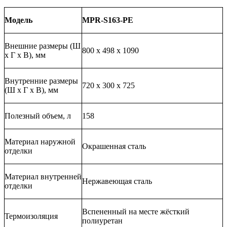
Модель
MPR-
S
163
-PE
Внешние размеры (Ш
800 х 498 х 1090
х Г х В), мм
Внутренние размеры
720 х 300 х 725
(Ш х Г х В), мм
Полезный объем, л
158
Материал наружной
Окрашенная сталь
отделки
Материал внутренней
Нержавеющая сталь
отделки
Вспененный на месте жёсткий
Термоизоляция
полиуретан