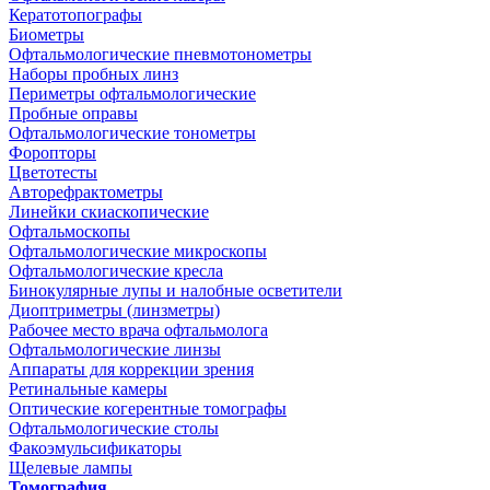
Кератотопографы
Биометры
Офтальмологические пневмотонометры
Наборы пробных линз
Периметры офтальмологические
Пробные оправы
Офтальмологические тонометры
Форопторы
Цветотесты
Авторефрактометры
Линейки скиаскопические
Офтальмоскопы
Офтальмологические микроскопы
Офтальмологические кресла
Бинокулярные лупы и налобные осветители
Диоптриметры (линзметры)
Рабочее место врача офтальмолога
Офтальмологические линзы
Аппараты для коррекции зрения
Ретинальные камеры
Оптические когерентные томографы
Офтальмологические столы
Факоэмульсификаторы
Щелевые лампы
Томография