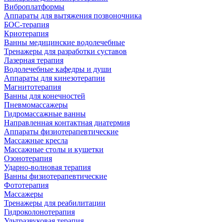
Виброплатформы
Аппараты для вытяжения позвоночника
БОС-терапия
Криотерапия
Ванны медицинские водолечебные
Тренажеры для разработки суставов
Лазерная терапия
Водолечебные кафедры и души
Аппараты для кинезотерапии
Магнитотерапия
Ванны для конечностей
Пневмомассажеры
Гидромассажные ванны
Направленная контактная диатермия
Аппараты физиотерапевтические
Массажные кресла
Массажные столы и кушетки
Озонотерапия
Ударно-волновая терапия
Ванны физиотерапевтические
Фототерапия
Массажеры
Тренажеры для реабилитации
Гидроколонотерапия
Ультразвуковая терапия