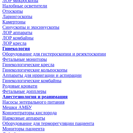
ЛОР микроскопы
Налобные осветители
Отоскопы
Ларингоскопы
Камертоны
Синускопы и эхосинускопы
ЛОР аппараты
ЛОР комбайны
ЛОР кресла
Гинекология
Оборудование для гистероскопии и резектоскопии
Фетальные мониторы
Гинекологические кресла
Гинекологические кольпоскопы
Аппараты для ирригации и аспирации
Гинекологические комбайны
Родовые кровати
Фетальные допплеры
Анестезиология и реанимация
Насосы энтерального питания
Мешки АМБУ
Концентраторы кислорода
Наркозные аппараты
Оборудование для терморегуляции пациента
Мониторы пациента