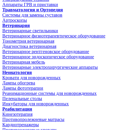
Аппараты ГРВ и приставки
Травматология и Ортопедия
Системы для замены суставов
Артроскопы
Ветеринария
Ветеринарные светильники
Ветеринарное физиотерапевтическое оборудование
Тонометрия ветеринарная
Диагностика ветеринарная
Ветеринарное рентгеновское оборудование
Ветеринарное эндоскопическое оборудование
Ветеринарная мебель
Ветеринарные электрохирургические аппараты
Неонатология
Кровати для новорожденных
Лампы обогрева
Лампы фототерапии
Реанимационные системы для новорожденных
Пеленальные столы
Инкубаторы для новорожденных
Реабилитация
Кинезотерапия
Противопролежневые матрасы
Кардиотренажеры
Противоожоговые кровати