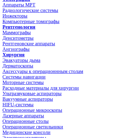
Аппараты МРТ
Радиологические системы
Инжекторы
Компьютерные томографы
Рентгенология
Маммографы
Денситометры
Рентгеновские аппараты
Ангиографы
Хирургия
Эвакуаторы дыма
Дерматоскопы
Аксессуары к операционнным столам
Системы навигации
Моторные системы
Расходные материалы для хирургии
Ультразвуковые аспираторы
Вакуумные аспираторы
HIFU-системы
Операционные микроскопы
Лазерные аппараты
Операционные столы
Операционные светильники
Медицинские консоли
Электрокоагуляторы