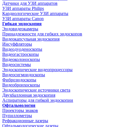
Датчики для УЗИ аппаратов
УЗИ аппараты Philips
Кардиологические УЗИ аппараты
УЗИ аппараты Canon
Гибкая эндоскопия
Эндовидеокамеры
Принадлежности для гибких эндоскопов
Видеокапсульная эндоскопия
Инсуффляторы
Видеодуоденоскопы
Видеогастроскопы
Видеоколоноскопы
Видеосистемы
Эндоскопические видеопроцессоры
Видеосигмоидоскопы
Фиброэндоскопы
Видеобронхоскопы
Эндоскопические источники света
Двухбаллонная эндоскопия
Аспираторы для гибкой эндоскопии
Офтальмология
Проекторы знаков
Пупиллометры
Рефракционные лазеры
Офтальмологические лазеры