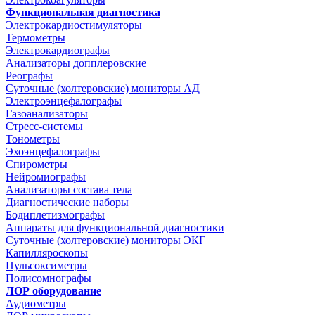
Функциональная диагностика
Электрокардиостимуляторы
Термометры
Электрокардиографы
Анализаторы допплеровские
Реографы
Суточные (холтеровские) мониторы АД
Электроэнцефалографы
Газоанализаторы
Стресс-системы
Тонометры
Эхоэнцефалографы
Спирометры
Нейромиографы
Анализаторы состава тела
Диагностические наборы
Бодиплетизмографы
Аппараты для функциональной диагностики
Суточные (холтеровские) мониторы ЭКГ
Капилляроскопы
Пульсоксиметры
Полисомнографы
ЛОР оборудование
Аудиометры