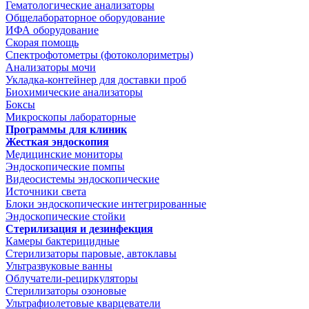
Гематологические анализаторы
Общелабораторное оборудование
ИФА оборудование
Скорая помощь
Спектрофотометры (фотоколориметры)
Анализаторы мочи
Укладка-контейнер для доставки проб
Биохимические анализаторы
Боксы
Микроскопы лабораторные
Программы для клиник
Жесткая эндоскопия
Медицинские мониторы
Эндоскопические помпы
Видеосистемы эндоскопические
Источники света
Блоки эндоскопические интегрированные
Эндоскопические стойки
Стерилизация и дезинфекция
Камеры бактерицидные
Стерилизаторы паровые, автоклавы
Ультразвуковые ванны
Облучатели-рециркуляторы
Стерилизаторы озоновые
Ультрафиолетовые кварцеватели