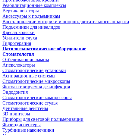
Реабилитационные комплексы
Вертикализаторы
Аксессуары к подъемникам
Восстановление моторики и опорно-двигательного аппарата
Подъемники для инвалидов
Кресла-коляски
Усилители слуха
Гидротерапия
Патологоанатомическое оборудование
Стоматология
Отбеливающие лампы
Апекслокаторы
Стоматологические установки
Аспирационные системы
Стоматологические микроскопы
Фотоактивируемая дезинфекция
Эндодонтия
Стоматологические компрессоры
Стоматологические стулья
Дентальные рентгены
3D принтеры
Приборы для световой полимеризации
Физиодиспенсеры
Турбинные наконечники