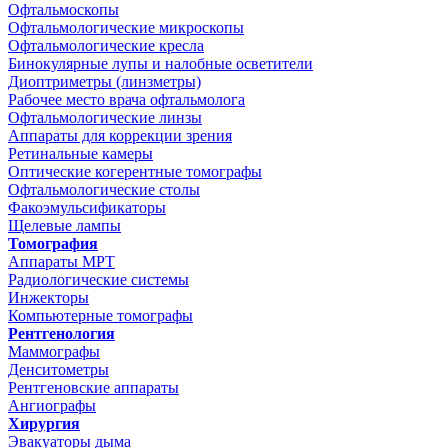
Офтальмоскопы
Офтальмологические микроскопы
Офтальмологические кресла
Бинокулярные лупы и налобные осветители
Диоптриметры (линзметры)
Рабочее место врача офтальмолога
Офтальмологические линзы
Аппараты для коррекции зрения
Ретинальные камеры
Оптические когерентные томографы
Офтальмологические столы
Факоэмульсификаторы
Щелевые лампы
Томография
Аппараты МРТ
Радиологические системы
Инжекторы
Компьютерные томографы
Рентгенология
Маммографы
Денситометры
Рентгеновские аппараты
Ангиографы
Хирургия
Эвакуаторы дыма