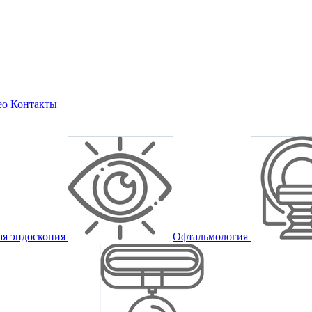
ео
Контакты
ая эндоскопия
Офтальмология