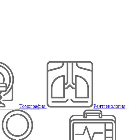
Томография
Рентгенология