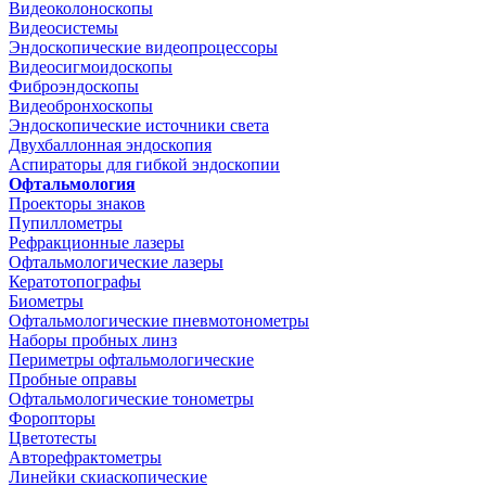
Видеоколоноскопы
Видеосистемы
Эндоскопические видеопроцессоры
Видеосигмоидоскопы
Фиброэндоскопы
Видеобронхоскопы
Эндоскопические источники света
Двухбаллонная эндоскопия
Аспираторы для гибкой эндоскопии
Офтальмология
Проекторы знаков
Пупиллометры
Рефракционные лазеры
Офтальмологические лазеры
Кератотопографы
Биометры
Офтальмологические пневмотонометры
Наборы пробных линз
Периметры офтальмологические
Пробные оправы
Офтальмологические тонометры
Форопторы
Цветотесты
Авторефрактометры
Линейки скиаскопические