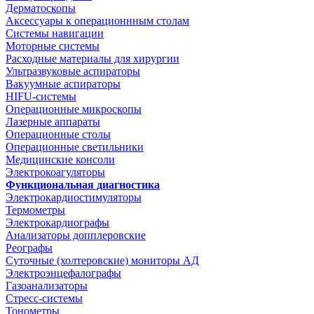
Дерматоскопы
Аксессуары к операционнным столам
Системы навигации
Моторные системы
Расходные материалы для хирургии
Ультразвуковые аспираторы
Вакуумные аспираторы
HIFU-системы
Операционные микроскопы
Лазерные аппараты
Операционные столы
Операционные светильники
Медицинские консоли
Электрокоагуляторы
Функциональная диагностика
Электрокардиостимуляторы
Термометры
Электрокардиографы
Анализаторы допплеровские
Реографы
Суточные (холтеровские) мониторы АД
Электроэнцефалографы
Газоанализаторы
Стресс-системы
Тонометры