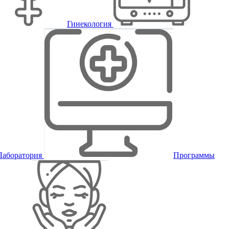
Гинекология
Лаборатория
Программы