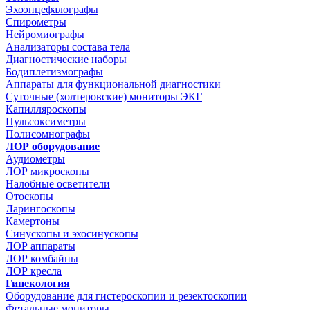
Эхоэнцефалографы
Спирометры
Нейромиографы
Анализаторы состава тела
Диагностические наборы
Бодиплетизмографы
Аппараты для функциональной диагностики
Суточные (холтеровские) мониторы ЭКГ
Капилляроскопы
Пульсоксиметры
Полисомнографы
ЛОР оборудование
Аудиометры
ЛОР микроскопы
Налобные осветители
Отоскопы
Ларингоскопы
Камертоны
Синускопы и эхосинускопы
ЛОР аппараты
ЛОР комбайны
ЛОР кресла
Гинекология
Оборудование для гистероскопии и резектоскопии
Фетальные мониторы