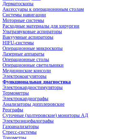
Дерматоскопы
Аксессуары к операционнным столам
Системы навигации
Моторные системы
Расходные материалы для хирургии
Ультразвуковые аспираторы
Вакуумные аспираторы
HIFU-системы
Операционные микроскопы
Лазерные аппараты
Операционные столы
Операционные светильники
Медицинские консоли
Электрокоагуляторы
Функциональная диагностика
Электрокардиостимуляторы
Термометры
Электрокардиографы
Анализаторы допплеровские
Реографы
Суточные (холтеровские) мониторы АД
Электроэнцефалографы
Газоанализаторы
Стресс-системы
Тонометры