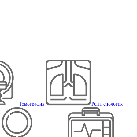
Томография
Рентгенология