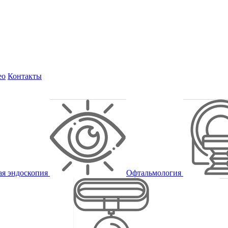
ео
Контакты
ая эндоскопия
Офтальмология