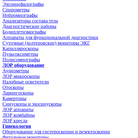
Эхоэнцефалографы
Спирометры
Нейромиографы
Анализаторы состава тела
Диагностические наборы
Бодиплетизмографы
Аппараты для функциональной диагностики
Суточные (холтеровские) мониторы ЭКГ
Капилляроскопы
Пульсоксиметры
Полисомнографы
ЛОР оборудование
Аудиометры
ЛОР микроскопы
Налобные осветители
Отоскопы
Ларингоскопы
Камертоны
Синускопы и эхосинускопы
ЛОР аппараты
ЛОР комбайны
ЛОР кресла
Гинекология
Оборудование для гистероскопии и резектоскопии
Фетальные мониторы