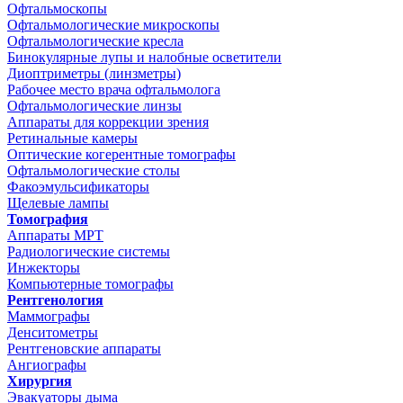
Офтальмоскопы
Офтальмологические микроскопы
Офтальмологические кресла
Бинокулярные лупы и налобные осветители
Диоптриметры (линзметры)
Рабочее место врача офтальмолога
Офтальмологические линзы
Аппараты для коррекции зрения
Ретинальные камеры
Оптические когерентные томографы
Офтальмологические столы
Факоэмульсификаторы
Щелевые лампы
Томография
Аппараты МРТ
Радиологические системы
Инжекторы
Компьютерные томографы
Рентгенология
Маммографы
Денситометры
Рентгеновские аппараты
Ангиографы
Хирургия
Эвакуаторы дыма