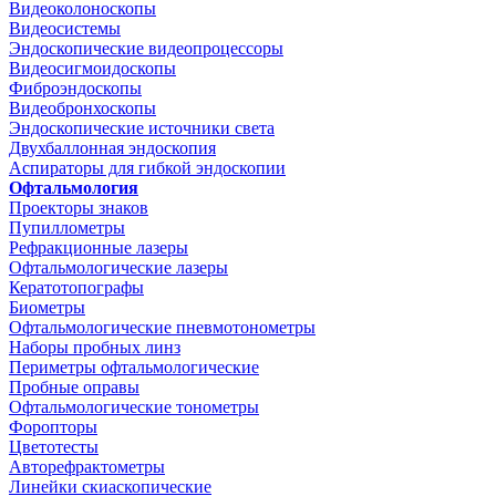
Видеоколоноскопы
Видеосистемы
Эндоскопические видеопроцессоры
Видеосигмоидоскопы
Фиброэндоскопы
Видеобронхоскопы
Эндоскопические источники света
Двухбаллонная эндоскопия
Аспираторы для гибкой эндоскопии
Офтальмология
Проекторы знаков
Пупиллометры
Рефракционные лазеры
Офтальмологические лазеры
Кератотопографы
Биометры
Офтальмологические пневмотонометры
Наборы пробных линз
Периметры офтальмологические
Пробные оправы
Офтальмологические тонометры
Форопторы
Цветотесты
Авторефрактометры
Линейки скиаскопические