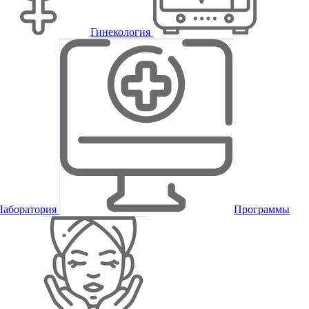
Гинекология
Лаборатория
Программы