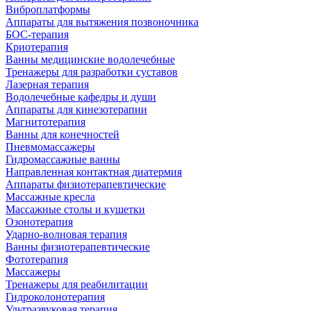
Виброплатформы
Аппараты для вытяжения позвоночника
БОС-терапия
Криотерапия
Ванны медицинские водолечебные
Тренажеры для разработки суставов
Лазерная терапия
Водолечебные кафедры и души
Аппараты для кинезотерапии
Магнитотерапия
Ванны для конечностей
Пневмомассажеры
Гидромассажные ванны
Направленная контактная диатермия
Аппараты физиотерапевтические
Массажные кресла
Массажные столы и кушетки
Озонотерапия
Ударно-волновая терапия
Ванны физиотерапевтические
Фототерапия
Массажеры
Тренажеры для реабилитации
Гидроколонотерапия
Ультразвуковая терапия