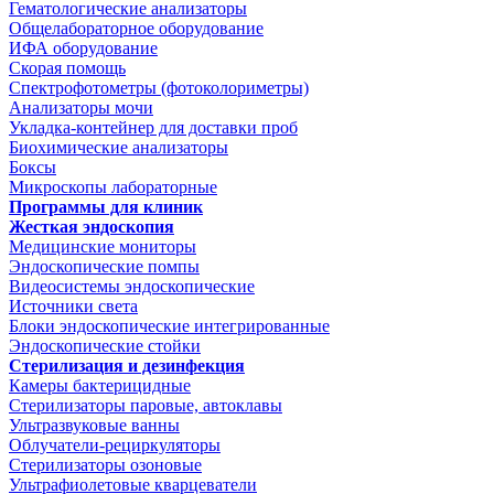
Гематологические анализаторы
Общелабораторное оборудование
ИФА оборудование
Скорая помощь
Спектрофотометры (фотоколориметры)
Анализаторы мочи
Укладка-контейнер для доставки проб
Биохимические анализаторы
Боксы
Микроскопы лабораторные
Программы для клиник
Жесткая эндоскопия
Медицинские мониторы
Эндоскопические помпы
Видеосистемы эндоскопические
Источники света
Блоки эндоскопические интегрированные
Эндоскопические стойки
Стерилизация и дезинфекция
Камеры бактерицидные
Стерилизаторы паровые, автоклавы
Ультразвуковые ванны
Облучатели-рециркуляторы
Стерилизаторы озоновые
Ультрафиолетовые кварцеватели