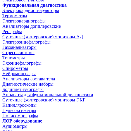
Функциональная диагностика
Электрокардиостимуляторы
Термометры
Электрокардиографы
Анализаторы допплеровские
Реографы
Суточные (холтеровские) мониторы АД
Электроэнцефалографы
Газоанализаторы
Стресс-системы
Тонометры
Эхоэнцефалографы
Спирометры
Нейромиографы
Анализаторы состава тела
Диагностические наборы
Бодиплетизмографы
Аппараты для функциональной диагностики
Суточные (холтеровские) мониторы ЭКГ
Капилляроскопы
Пульсоксиметры
Полисомнографы
ЛОР оборудование
Аудиометры