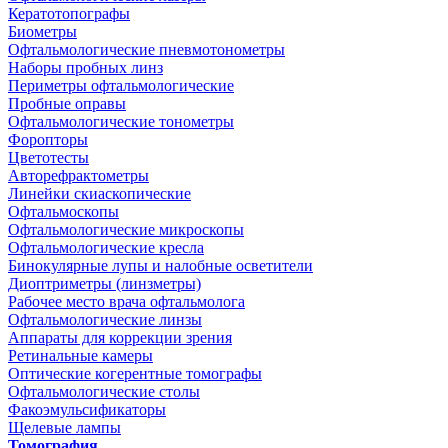
Кератотопографы
Биометры
Офтальмологические пневмотонометры
Наборы пробных линз
Периметры офтальмологические
Пробные оправы
Офтальмологические тонометры
Форопторы
Цветотесты
Авторефрактометры
Линейки скиаскопические
Офтальмоскопы
Офтальмологические микроскопы
Офтальмологические кресла
Бинокулярные лупы и налобные осветители
Диоптриметры (линзметры)
Рабочее место врача офтальмолога
Офтальмологические линзы
Аппараты для коррекции зрения
Ретинальные камеры
Оптические когерентные томографы
Офтальмологические столы
Факоэмульсификаторы
Щелевые лампы
Томография