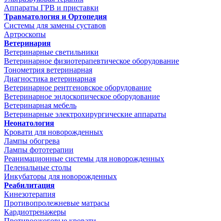
Аппараты ГРВ и приставки
Травматология и Ортопедия
Системы для замены суставов
Артроскопы
Ветеринария
Ветеринарные светильники
Ветеринарное физиотерапевтическое оборудование
Тонометрия ветеринарная
Диагностика ветеринарная
Ветеринарное рентгеновское оборудование
Ветеринарное эндоскопическое оборудование
Ветеринарная мебель
Ветеринарные электрохирургические аппараты
Неонатология
Кровати для новорожденных
Лампы обогрева
Лампы фототерапии
Реанимационные системы для новорожденных
Пеленальные столы
Инкубаторы для новорожденных
Реабилитация
Кинезотерапия
Противопролежневые матрасы
Кардиотренажеры
Противоожоговые кровати