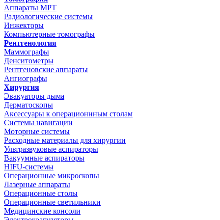
Аппараты МРТ
Радиологические системы
Инжекторы
Компьютерные томографы
Рентгенология
Маммографы
Денситометры
Рентгеновские аппараты
Ангиографы
Хирургия
Эвакуаторы дыма
Дерматоскопы
Аксессуары к операционнным столам
Системы навигации
Моторные системы
Расходные материалы для хирургии
Ультразвуковые аспираторы
Вакуумные аспираторы
HIFU-системы
Операционные микроскопы
Лазерные аппараты
Операционные столы
Операционные светильники
Медицинские консоли
Электрокоагуляторы