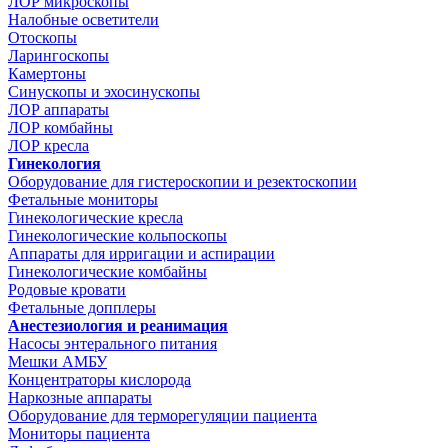
ЛОР микроскопы
Налобные осветители
Отоскопы
Ларингоскопы
Камертоны
Синускопы и эхосинускопы
ЛОР аппараты
ЛОР комбайны
ЛОР кресла
Гинекология
Оборудование для гистероскопии и резектоскопии
Фетальные мониторы
Гинекологические кресла
Гинекологические кольпоскопы
Аппараты для ирригации и аспирации
Гинекологические комбайны
Родовые кровати
Фетальные допплеры
Анестезиология и реанимация
Насосы энтерального питания
Мешки АМБУ
Концентраторы кислорода
Наркозные аппараты
Оборудование для терморегуляции пациента
Мониторы пациента