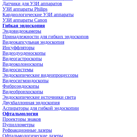
Датчики для УЗИ аппаратов
УЗИ аппараты Philips
Кардиологические УЗИ аппараты
УЗИ аппараты Canon
Гибкая эндоскопия
Эндовидеокамеры
Принадлежности для гибких эндоскопов
Видеокапсульная эндоскопия
Инсуффляторы
Видеодуоденоскопы
Видеогастроскопы
Видеоколоноскопы
Видеосистемы
Эндоскопические видеопроцессоры
Видеосигмоидоскопы
Фиброэндоскопы
Видеобронхоскопы
Эндоскопические источники света
Двухбаллонная эндоскопия
Аспираторы для гибкой эндоскопии
Офтальмология
Проекторы знаков
Пупиллометры
Рефракционные лазеры
Офтальмологические лазеры