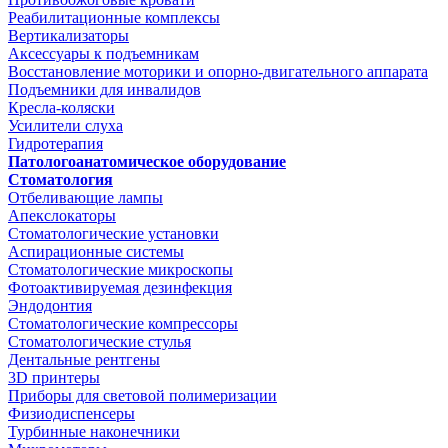
Реабилитационные комплексы
Вертикализаторы
Аксессуары к подъемникам
Восстановление моторики и опорно-двигательного аппарата
Подъемники для инвалидов
Кресла-коляски
Усилители слуха
Гидротерапия
Патологоанатомическое оборудование
Стоматология
Отбеливающие лампы
Апекслокаторы
Стоматологические установки
Аспирационные системы
Стоматологические микроскопы
Фотоактивируемая дезинфекция
Эндодонтия
Стоматологические компрессоры
Стоматологические стулья
Дентальные рентгены
3D принтеры
Приборы для световой полимеризации
Физиодиспенсеры
Турбинные наконечники