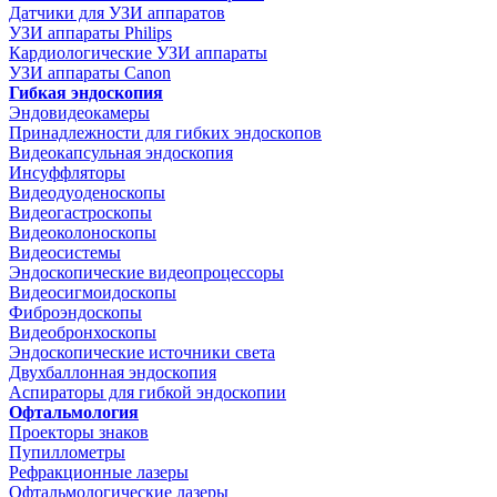
Датчики для УЗИ аппаратов
УЗИ аппараты Philips
Кардиологические УЗИ аппараты
УЗИ аппараты Canon
Гибкая эндоскопия
Эндовидеокамеры
Принадлежности для гибких эндоскопов
Видеокапсульная эндоскопия
Инсуффляторы
Видеодуоденоскопы
Видеогастроскопы
Видеоколоноскопы
Видеосистемы
Эндоскопические видеопроцессоры
Видеосигмоидоскопы
Фиброэндоскопы
Видеобронхоскопы
Эндоскопические источники света
Двухбаллонная эндоскопия
Аспираторы для гибкой эндоскопии
Офтальмология
Проекторы знаков
Пупиллометры
Рефракционные лазеры
Офтальмологические лазеры