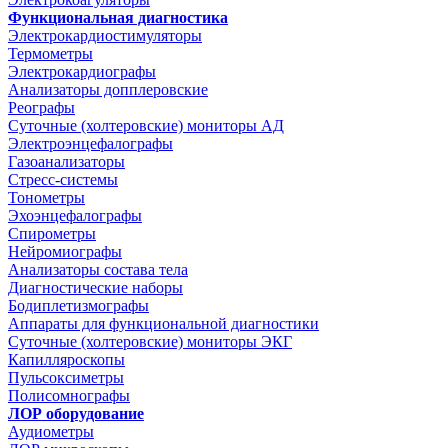
Функциональная диагностика
Электрокардиостимуляторы
Термометры
Электрокардиографы
Анализаторы допплеровские
Реографы
Суточные (холтеровские) мониторы АД
Электроэнцефалографы
Газоанализаторы
Стресс-системы
Тонометры
Эхоэнцефалографы
Спирометры
Нейромиографы
Анализаторы состава тела
Диагностические наборы
Бодиплетизмографы
Аппараты для функциональной диагностики
Суточные (холтеровские) мониторы ЭКГ
Капилляроскопы
Пульсоксиметры
Полисомнографы
ЛОР оборудование
Аудиометры