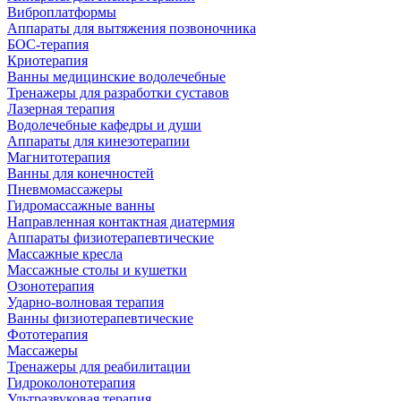
Виброплатформы
Аппараты для вытяжения позвоночника
БОС-терапия
Криотерапия
Ванны медицинские водолечебные
Тренажеры для разработки суставов
Лазерная терапия
Водолечебные кафедры и души
Аппараты для кинезотерапии
Магнитотерапия
Ванны для конечностей
Пневмомассажеры
Гидромассажные ванны
Направленная контактная диатермия
Аппараты физиотерапевтические
Массажные кресла
Массажные столы и кушетки
Озонотерапия
Ударно-волновая терапия
Ванны физиотерапевтические
Фототерапия
Массажеры
Тренажеры для реабилитации
Гидроколонотерапия
Ультразвуковая терапия