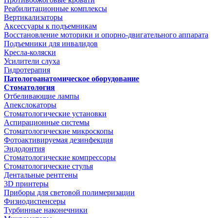
Реабилитационные комплексы
Вертикализаторы
Аксессуары к подъемникам
Восстановление моторики и опорно-двигательного аппарата
Подъемники для инвалидов
Кресла-коляски
Усилители слуха
Гидротерапия
Патологоанатомическое оборудование
Стоматология
Отбеливающие лампы
Апекслокаторы
Стоматологические установки
Аспирационные системы
Стоматологические микроскопы
Фотоактивируемая дезинфекция
Эндодонтия
Стоматологические компрессоры
Стоматологические стулья
Дентальные рентгены
3D принтеры
Приборы для световой полимеризации
Физиодиспенсеры
Турбинные наконечники