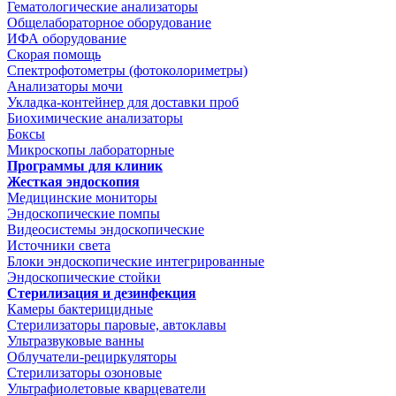
Гематологические анализаторы
Общелабораторное оборудование
ИФА оборудование
Скорая помощь
Спектрофотометры (фотоколориметры)
Анализаторы мочи
Укладка-контейнер для доставки проб
Биохимические анализаторы
Боксы
Микроскопы лабораторные
Программы для клиник
Жесткая эндоскопия
Медицинские мониторы
Эндоскопические помпы
Видеосистемы эндоскопические
Источники света
Блоки эндоскопические интегрированные
Эндоскопические стойки
Стерилизация и дезинфекция
Камеры бактерицидные
Стерилизаторы паровые, автоклавы
Ультразвуковые ванны
Облучатели-рециркуляторы
Стерилизаторы озоновые
Ультрафиолетовые кварцеватели