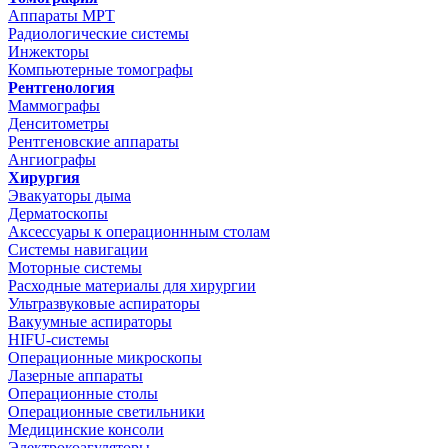
Аппараты МРТ
Радиологические системы
Инжекторы
Компьютерные томографы
Рентгенология
Маммографы
Денситометры
Рентгеновские аппараты
Ангиографы
Хирургия
Эвакуаторы дыма
Дерматоскопы
Аксессуары к операционнным столам
Системы навигации
Моторные системы
Расходные материалы для хирургии
Ультразвуковые аспираторы
Вакуумные аспираторы
HIFU-системы
Операционные микроскопы
Лазерные аппараты
Операционные столы
Операционные светильники
Медицинские консоли
Электрокоагуляторы