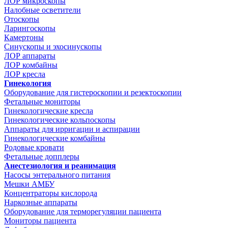
ЛОР микроскопы
Налобные осветители
Отоскопы
Ларингоскопы
Камертоны
Синускопы и эхосинускопы
ЛОР аппараты
ЛОР комбайны
ЛОР кресла
Гинекология
Оборудование для гистероскопии и резектоскопии
Фетальные мониторы
Гинекологические кресла
Гинекологические кольпоскопы
Аппараты для ирригации и аспирации
Гинекологические комбайны
Родовые кровати
Фетальные допплеры
Анестезиология и реанимация
Насосы энтерального питания
Мешки АМБУ
Концентраторы кислорода
Наркозные аппараты
Оборудование для терморегуляции пациента
Мониторы пациента