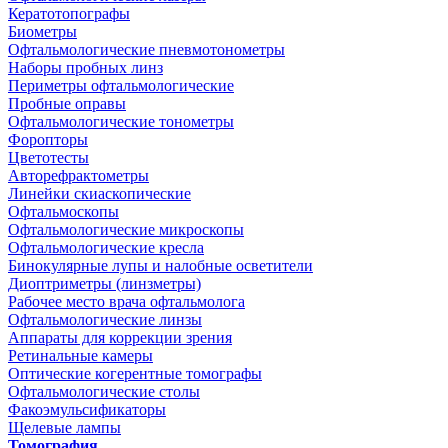
Кератотопографы
Биометры
Офтальмологические пневмотонометры
Наборы пробных линз
Периметры офтальмологические
Пробные оправы
Офтальмологические тонометры
Форопторы
Цветотесты
Авторефрактометры
Линейки скиаскопические
Офтальмоскопы
Офтальмологические микроскопы
Офтальмологические кресла
Бинокулярные лупы и налобные осветители
Диоптриметры (линзметры)
Рабочее место врача офтальмолога
Офтальмологические линзы
Аппараты для коррекции зрения
Ретинальные камеры
Оптические когерентные томографы
Офтальмологические столы
Факоэмульсификаторы
Щелевые лампы
Томография