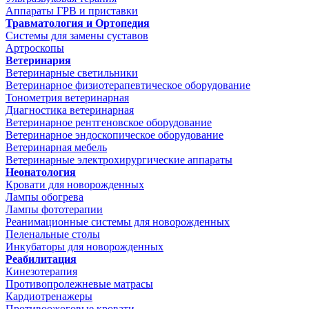
Аппараты ГРВ и приставки
Травматология и Ортопедия
Системы для замены суставов
Артроскопы
Ветеринария
Ветеринарные светильники
Ветеринарное физиотерапевтическое оборудование
Тонометрия ветеринарная
Диагностика ветеринарная
Ветеринарное рентгеновское оборудование
Ветеринарное эндоскопическое оборудование
Ветеринарная мебель
Ветеринарные электрохирургические аппараты
Неонатология
Кровати для новорожденных
Лампы обогрева
Лампы фототерапии
Реанимационные системы для новорожденных
Пеленальные столы
Инкубаторы для новорожденных
Реабилитация
Кинезотерапия
Противопролежневые матрасы
Кардиотренажеры
Противоожоговые кровати