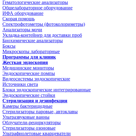
Гематологические анализаторы
Общелабораторное оборудование
ИФА оборудование
Скорая помощь
Спектрофотометры (фотоколориметры)
Анализаторы мочи
Укладка-контейнер для доставки проб
Биохимические анализаторы
Боксы
Микроскопы лабораторные
Программы для клиник
Жесткая эндоскопия
Медицинские мониторы
Эндоскопические помпы
Видеосистемы эндоскопические
Источники света
Блоки эндоскопические интегрированные
Эндоскопические стойки
Стерилизация и дезинфекция
Камеры бактерицидные
Стерилизаторы паровые, автоклавы
Ультразвуковые ванны
Облучатели-рециркуляторы
Стерилизаторы озоновые
Ультрафиолетовые кварцеватели