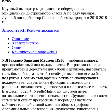
РМК
Крупный импортер медицинского оборудования и
официальный дистрибьютор класса А по ряду брендов.
Лучший дистрибьютор Canon по объемам продаж в 2018-2019
г.
Запросить КП
Консультироваться
Описание
Характеристики
Опции
Клинические изображения
УЗИ сканер Samsung Medison HS30
– удобный аппарат,
приспособленный под нужды врачей. В строении сканера
предусмотрены держатели для кабелей датчиков, нагреватель
геля, боковой карман, чтобы необходимые вещи всегда были
под рукой. Помимо стандартных режимов сканирования
поддерживает современные функции, позволяющие
расширить возможности диагностики и повысить ее точность,
Elastoscan, Strain+, NeedleMate и др. Система имеет
оптимальное соотношение цена/качество/функционал в своем
сегменте и станет прекрасным выбором для частного
кабинета или небольшой клиники общего профиля.
Абдоминальные исследования, акушерство, гинекология,