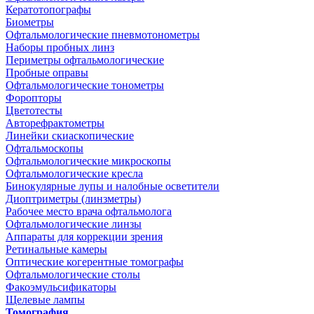
Кератотопографы
Биометры
Офтальмологические пневмотонометры
Наборы пробных линз
Периметры офтальмологические
Пробные оправы
Офтальмологические тонометры
Форопторы
Цветотесты
Авторефрактометры
Линейки скиаскопические
Офтальмоскопы
Офтальмологические микроскопы
Офтальмологические кресла
Бинокулярные лупы и налобные осветители
Диоптриметры (линзметры)
Рабочее место врача офтальмолога
Офтальмологические линзы
Аппараты для коррекции зрения
Ретинальные камеры
Оптические когерентные томографы
Офтальмологические столы
Факоэмульсификаторы
Щелевые лампы
Томография