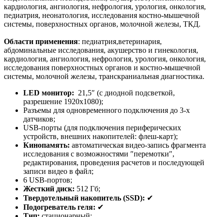
кардиология, ангиология, нефрология, урология, онкология,
педиатрия, неонатология, исследования костно-мышечной
системы, поверхностных органов, молочной железы, ТКД.
Области применения
: педиатрия,ветеринария,
абдоминальные исследования, акушерство и гинекология,
кардиология, ангиология, нефрология, урология, онкология,
исследования поверхностных органов и костно-мышечной
системы, молочной железы, транскраниальная диагностика.
LED монитор:
21,5″ (с диодной подсветкой,
разрешение 1920x1080);
Разъемы для одновременного подключения до 3-х
датчиков;
USB-порты (для подключения периферических
устройств, внешних накопителей: флеш-карт);
Кинопамять:
автоматическая видео-запись фрагмента
исследования с возможностями ″перемотки″,
редактирования, проведения расчетов и последующей
записи видео в файл;
6 USB-портов;
Жесткий диск:
512 Гб;
Твердотельный накопитель (SSD):
✔
Подогреватель геля:
✔
Тип:
стационарный;