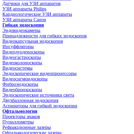
Датчики для УЗИ аппаратов
УЗИ аппараты Philips
Кардиологические УЗИ аппараты
УЗИ аппараты Canon
Гибкая эндоскопия
Эндовидеокамеры
Принадлежности для гибких эндоскопов
Видеокапсульная эндоскопия
Инсуффляторы
Видеодуоденоскопы
Видеогастроскопы
Видеоколоноскопы
Видеосистемы
Эндоскопические видеопроцессоры
Видеосигмоидоскопы
Фиброэндоскопы
Видеобронхоскопы
Эндоскопические источники света
Двухбаллонная эндоскопия
Аспираторы для гибкой эндоскопии
Офтальмология
Проекторы знаков
Пупиллометры
Рефракционные лазеры
Офтальмологические лазеры