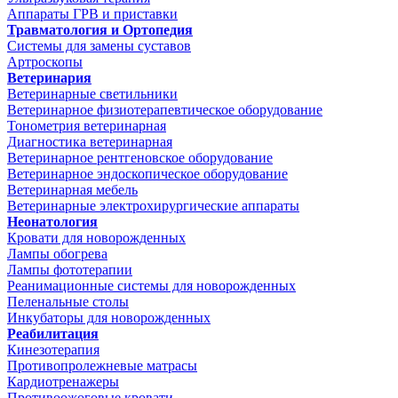
Аппараты ГРВ и приставки
Травматология и Ортопедия
Системы для замены суставов
Артроскопы
Ветеринария
Ветеринарные светильники
Ветеринарное физиотерапевтическое оборудование
Тонометрия ветеринарная
Диагностика ветеринарная
Ветеринарное рентгеновское оборудование
Ветеринарное эндоскопическое оборудование
Ветеринарная мебель
Ветеринарные электрохирургические аппараты
Неонатология
Кровати для новорожденных
Лампы обогрева
Лампы фототерапии
Реанимационные системы для новорожденных
Пеленальные столы
Инкубаторы для новорожденных
Реабилитация
Кинезотерапия
Противопролежневые матрасы
Кардиотренажеры
Противоожоговые кровати