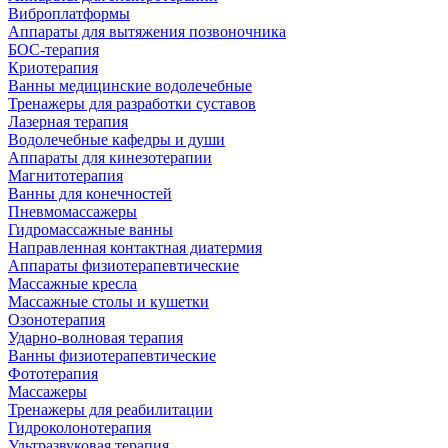
Виброплатформы
Аппараты для вытяжения позвоночника
БОС-терапия
Криотерапия
Ванны медицинские водолечебные
Тренажеры для разработки суставов
Лазерная терапия
Водолечебные кафедры и души
Аппараты для кинезотерапии
Магнитотерапия
Ванны для конечностей
Пневмомассажеры
Гидромассажные ванны
Направленная контактная диатермия
Аппараты физиотерапевтические
Массажные кресла
Массажные столы и кушетки
Озонотерапия
Ударно-волновая терапия
Ванны физиотерапевтические
Фототерапия
Массажеры
Тренажеры для реабилитации
Гидроколонотерапия
Ультразвуковая терапия