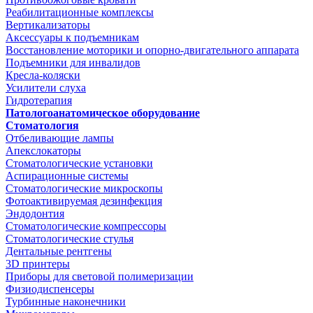
Реабилитационные комплексы
Вертикализаторы
Аксессуары к подъемникам
Восстановление моторики и опорно-двигательного аппарата
Подъемники для инвалидов
Кресла-коляски
Усилители слуха
Гидротерапия
Патологоанатомическое оборудование
Стоматология
Отбеливающие лампы
Апекслокаторы
Стоматологические установки
Аспирационные системы
Стоматологические микроскопы
Фотоактивируемая дезинфекция
Эндодонтия
Стоматологические компрессоры
Стоматологические стулья
Дентальные рентгены
3D принтеры
Приборы для световой полимеризации
Физиодиспенсеры
Турбинные наконечники