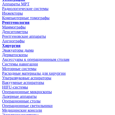
Аппараты МРТ
Радиологические системы
Инжекторы
Компьютерные томографы
Рентгенология
Маммографы
Денситометры
Рентгеновские аппараты
Ангиографы
Хирургия
Эвакуаторы дыма
Дерматоскопы
Аксессуары к операционнным столам
Системы навигации
Моторные системы
Расходные материалы для хирургии
Ультразвуковые аспираторы
Вакуумные аспираторы
HIFU-системы
Операционные микроскопы
Лазерные аппараты
Операционные столы
Операционные светильники
Медицинские консоли
Электрокоагуляторы