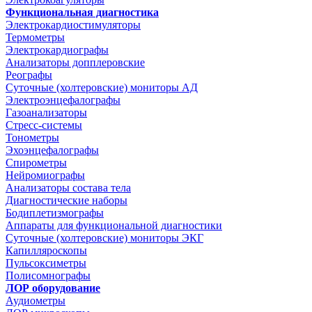
Функциональная диагностика
Электрокардиостимуляторы
Термометры
Электрокардиографы
Анализаторы допплеровские
Реографы
Суточные (холтеровские) мониторы АД
Электроэнцефалографы
Газоанализаторы
Стресс-системы
Тонометры
Эхоэнцефалографы
Спирометры
Нейромиографы
Анализаторы состава тела
Диагностические наборы
Бодиплетизмографы
Аппараты для функциональной диагностики
Суточные (холтеровские) мониторы ЭКГ
Капилляроскопы
Пульсоксиметры
Полисомнографы
ЛОР оборудование
Аудиометры