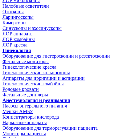
ЛОР микроскопы
Налобные осветители
Отоскопы
Ларингоскопы
Камертоны
Синускопы и эхосинускопы
ЛОР аппараты
ЛОР комбайны
ЛОР кресла
Гинекология
Оборудование для гистероскопии и резектоскопии
Фетальные мониторы
Гинекологические кресла
Гинекологические кольпоскопы
Аппараты для ирригации и аспирации
Гинекологические комбайны
Родовые кровати
Фетальные допплеры
Анестезиология и реанимация
Насосы энтерального питания
Мешки АМБУ
Концентраторы кислорода
Наркозные аппараты
Оборудование для терморегуляции пациента
Мониторы пациента