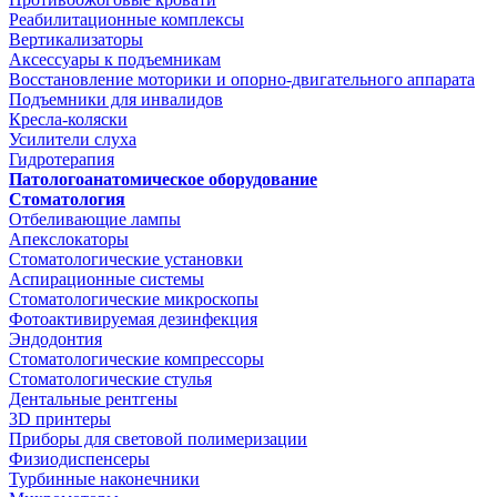
Реабилитационные комплексы
Вертикализаторы
Аксессуары к подъемникам
Восстановление моторики и опорно-двигательного аппарата
Подъемники для инвалидов
Кресла-коляски
Усилители слуха
Гидротерапия
Патологоанатомическое оборудование
Стоматология
Отбеливающие лампы
Апекслокаторы
Стоматологические установки
Аспирационные системы
Стоматологические микроскопы
Фотоактивируемая дезинфекция
Эндодонтия
Стоматологические компрессоры
Стоматологические стулья
Дентальные рентгены
3D принтеры
Приборы для световой полимеризации
Физиодиспенсеры
Турбинные наконечники