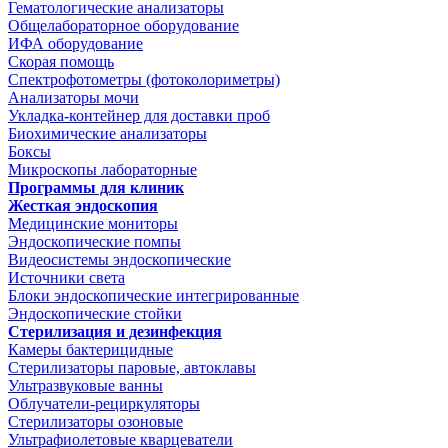
Гематологические анализаторы
Общелабораторное оборудование
ИФА оборудование
Скорая помощь
Спектрофотометры (фотоколориметры)
Анализаторы мочи
Укладка-контейнер для доставки проб
Биохимические анализаторы
Боксы
Микроскопы лабораторные
Программы для клиник
Жесткая эндоскопия
Медицинские мониторы
Эндоскопические помпы
Видеосистемы эндоскопические
Источники света
Блоки эндоскопические интегрированные
Эндоскопические стойки
Стерилизация и дезинфекция
Камеры бактерицидные
Стерилизаторы паровые, автоклавы
Ультразвуковые ванны
Облучатели-рециркуляторы
Стерилизаторы озоновые
Ультрафиолетовые кварцеватели