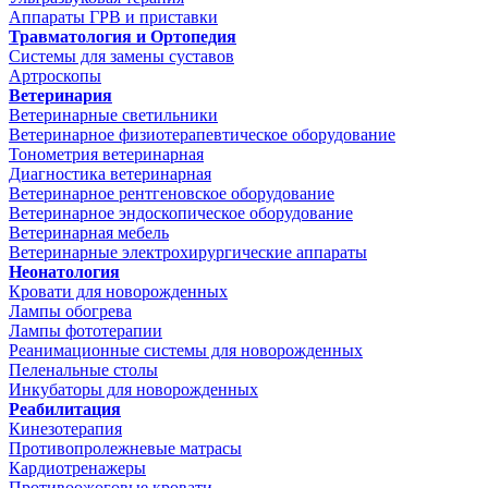
Аппараты ГРВ и приставки
Травматология и Ортопедия
Системы для замены суставов
Артроскопы
Ветеринария
Ветеринарные светильники
Ветеринарное физиотерапевтическое оборудование
Тонометрия ветеринарная
Диагностика ветеринарная
Ветеринарное рентгеновское оборудование
Ветеринарное эндоскопическое оборудование
Ветеринарная мебель
Ветеринарные электрохирургические аппараты
Неонатология
Кровати для новорожденных
Лампы обогрева
Лампы фототерапии
Реанимационные системы для новорожденных
Пеленальные столы
Инкубаторы для новорожденных
Реабилитация
Кинезотерапия
Противопролежневые матрасы
Кардиотренажеры
Противоожоговые кровати