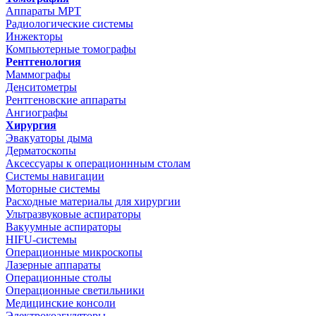
Аппараты МРТ
Радиологические системы
Инжекторы
Компьютерные томографы
Рентгенология
Маммографы
Денситометры
Рентгеновские аппараты
Ангиографы
Хирургия
Эвакуаторы дыма
Дерматоскопы
Аксессуары к операционнным столам
Системы навигации
Моторные системы
Расходные материалы для хирургии
Ультразвуковые аспираторы
Вакуумные аспираторы
HIFU-системы
Операционные микроскопы
Лазерные аппараты
Операционные столы
Операционные светильники
Медицинские консоли
Электрокоагуляторы