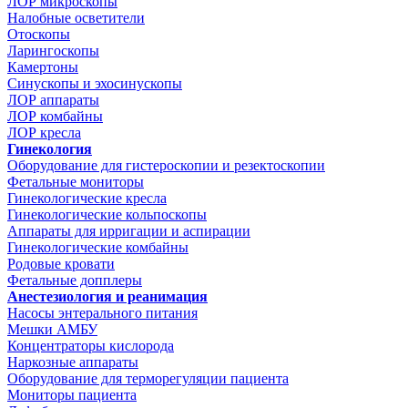
ЛОР микроскопы
Налобные осветители
Отоскопы
Ларингоскопы
Камертоны
Синускопы и эхосинускопы
ЛОР аппараты
ЛОР комбайны
ЛОР кресла
Гинекология
Оборудование для гистероскопии и резектоскопии
Фетальные мониторы
Гинекологические кресла
Гинекологические кольпоскопы
Аппараты для ирригации и аспирации
Гинекологические комбайны
Родовые кровати
Фетальные допплеры
Анестезиология и реанимация
Насосы энтерального питания
Мешки АМБУ
Концентраторы кислорода
Наркозные аппараты
Оборудование для терморегуляции пациента
Мониторы пациента