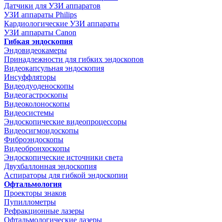
Датчики для УЗИ аппаратов
УЗИ аппараты Philips
Кардиологические УЗИ аппараты
УЗИ аппараты Canon
Гибкая эндоскопия
Эндовидеокамеры
Принадлежности для гибких эндоскопов
Видеокапсульная эндоскопия
Инсуффляторы
Видеодуоденоскопы
Видеогастроскопы
Видеоколоноскопы
Видеосистемы
Эндоскопические видеопроцессоры
Видеосигмоидоскопы
Фиброэндоскопы
Видеобронхоскопы
Эндоскопические источники света
Двухбаллонная эндоскопия
Аспираторы для гибкой эндоскопии
Офтальмология
Проекторы знаков
Пупиллометры
Рефракционные лазеры
Офтальмологические лазеры