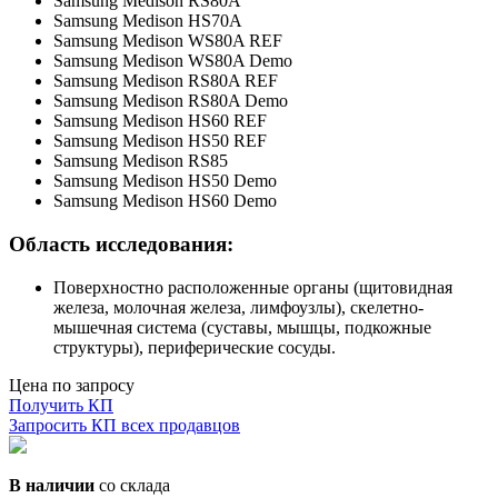
Samsung Medison RS80A
Samsung Medison HS70A
Samsung Medison WS80A REF
Samsung Medison WS80A Demo
Samsung Medison RS80A REF
Samsung Medison RS80A Demo
Samsung Medison HS60 REF
Samsung Medison HS50 REF
Samsung Medison RS85
Samsung Medison HS50 Demo
Samsung Medison HS60 Demo
Область исследования:
Поверхностно расположенные органы (щитовидная
железа, молочная железа, лимфоузлы), скелетно-
мышечная система (суставы, мышцы, подкожные
структуры), периферические сосуды.
Цена по запросу
Получить КП
Запросить КП всех продавцов
В наличии
со склада