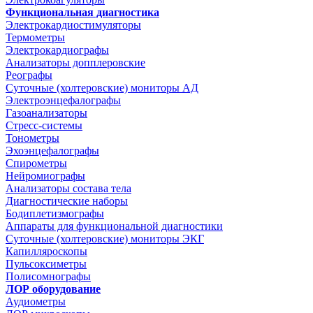
Функциональная диагностика
Электрокардиостимуляторы
Термометры
Электрокардиографы
Анализаторы допплеровские
Реографы
Суточные (холтеровские) мониторы АД
Электроэнцефалографы
Газоанализаторы
Стресс-системы
Тонометры
Эхоэнцефалографы
Спирометры
Нейромиографы
Анализаторы состава тела
Диагностические наборы
Бодиплетизмографы
Аппараты для функциональной диагностики
Суточные (холтеровские) мониторы ЭКГ
Капилляроскопы
Пульсоксиметры
Полисомнографы
ЛОР оборудование
Аудиометры