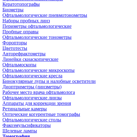
Кератотопографы
Биометры
Офтальмологические пневмотонометры
Наборы пробных линз
Периметры офтальмологические
Пробные оправы
Офтальмологические тонометры
Форопторы
Цветотесты
Авторефрактометры
Линейки скиаскопические
Офтальмоскопы
Офтальмологические микроскопы
Офтальмологические кресла
Бинокулярные лупы и налобные осветители
Диоптриметры (линзметры)
Рабочее место врача офтальмолога
Офтальмологические линзы
Аппараты для коррекции зрения
Ретинальные камеры
Оптические когерентные томографы
Офтальмологические столы
Факоэмульсификаторы
Щелевые лампы
Томография