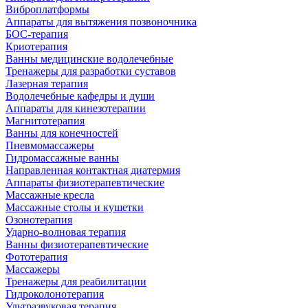
Виброплатформы
Аппараты для вытяжения позвоночника
БОС-терапия
Криотерапия
Ванны медицинские водолечебные
Тренажеры для разработки суставов
Лазерная терапия
Водолечебные кафедры и души
Аппараты для кинезотерапии
Магнитотерапия
Ванны для конечностей
Пневмомассажеры
Гидромассажные ванны
Направленная контактная диатермия
Аппараты физиотерапевтические
Массажные кресла
Массажные столы и кушетки
Озонотерапия
Ударно-волновая терапия
Ванны физиотерапевтические
Фототерапия
Массажеры
Тренажеры для реабилитации
Гидроколонотерапия
Ультразвуковая терапия