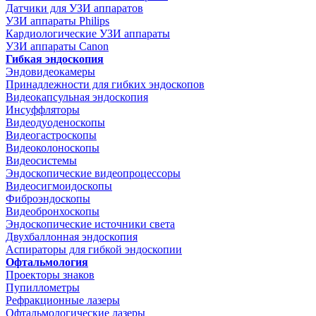
Датчики для УЗИ аппаратов
УЗИ аппараты Philips
Кардиологические УЗИ аппараты
УЗИ аппараты Canon
Гибкая эндоскопия
Эндовидеокамеры
Принадлежности для гибких эндоскопов
Видеокапсульная эндоскопия
Инсуффляторы
Видеодуоденоскопы
Видеогастроскопы
Видеоколоноскопы
Видеосистемы
Эндоскопические видеопроцессоры
Видеосигмоидоскопы
Фиброэндоскопы
Видеобронхоскопы
Эндоскопические источники света
Двухбаллонная эндоскопия
Аспираторы для гибкой эндоскопии
Офтальмология
Проекторы знаков
Пупиллометры
Рефракционные лазеры
Офтальмологические лазеры