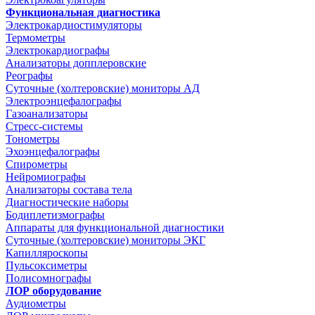
Функциональная диагностика
Электрокардиостимуляторы
Термометры
Электрокардиографы
Анализаторы допплеровские
Реографы
Суточные (холтеровские) мониторы АД
Электроэнцефалографы
Газоанализаторы
Стресс-системы
Тонометры
Эхоэнцефалографы
Спирометры
Нейромиографы
Анализаторы состава тела
Диагностические наборы
Бодиплетизмографы
Аппараты для функциональной диагностики
Суточные (холтеровские) мониторы ЭКГ
Капилляроскопы
Пульсоксиметры
Полисомнографы
ЛОР оборудование
Аудиометры