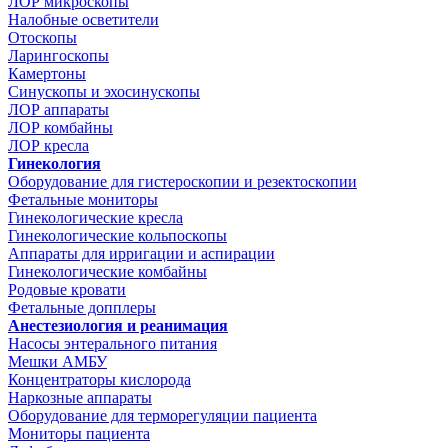
ЛОР микроскопы
Налобные осветители
Отоскопы
Ларингоскопы
Камертоны
Синускопы и эхосинускопы
ЛОР аппараты
ЛОР комбайны
ЛОР кресла
Гинекология
Оборудование для гистероскопии и резектоскопии
Фетальные мониторы
Гинекологические кресла
Гинекологические кольпоскопы
Аппараты для ирригации и аспирации
Гинекологические комбайны
Родовые кровати
Фетальные допплеры
Анестезиология и реанимация
Насосы энтерального питания
Мешки АМБУ
Концентраторы кислорода
Наркозные аппараты
Оборудование для терморегуляции пациента
Мониторы пациента