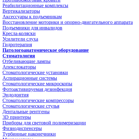
Реабилитационные комплексы
Вертикализаторы
Аксессуары к подъемникам
Восстановление моторики и опорно-двигательного аппарата
Подъемники для инвалидов
Кресла-коляски
Усилители слуха
Гидротерапия
Патологоанатомическое оборудование
Стоматология
Отбеливающие лампы
Апекслокаторы
Стоматологические установки
Аспирационные системы
Стоматологические микроскопы
Фотоактивируемая дезинфекция
Эндодонтия
Стоматологические компрессоры
Стоматологические стулья
Дентальные рентгены
3D принтеры
Приборы для световой полимеризации
Физиодиспенсеры
Турбинные наконечники