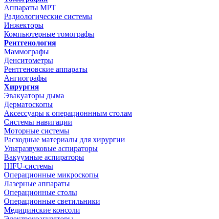
Аппараты МРТ
Радиологические системы
Инжекторы
Компьютерные томографы
Рентгенология
Маммографы
Денситометры
Рентгеновские аппараты
Ангиографы
Хирургия
Эвакуаторы дыма
Дерматоскопы
Аксессуары к операционнным столам
Системы навигации
Моторные системы
Расходные материалы для хирургии
Ультразвуковые аспираторы
Вакуумные аспираторы
HIFU-системы
Операционные микроскопы
Лазерные аппараты
Операционные столы
Операционные светильники
Медицинские консоли
Электрокоагуляторы