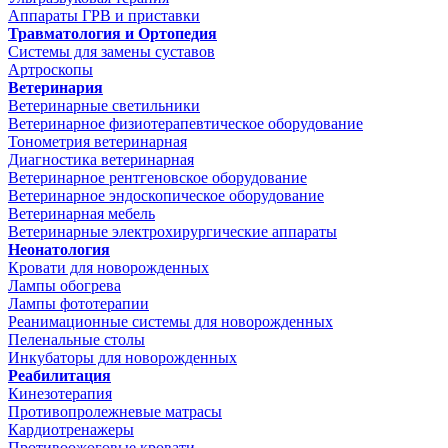
Аппараты ГРВ и приставки
Травматология и Ортопедия
Системы для замены суставов
Артроскопы
Ветеринария
Ветеринарные светильники
Ветеринарное физиотерапевтическое оборудование
Тонометрия ветеринарная
Диагностика ветеринарная
Ветеринарное рентгеновское оборудование
Ветеринарное эндоскопическое оборудование
Ветеринарная мебель
Ветеринарные электрохирургические аппараты
Неонатология
Кровати для новорожденных
Лампы обогрева
Лампы фототерапии
Реанимационные системы для новорожденных
Пеленальные столы
Инкубаторы для новорожденных
Реабилитация
Кинезотерапия
Противопролежневые матрасы
Кардиотренажеры
Противоожоговые кровати