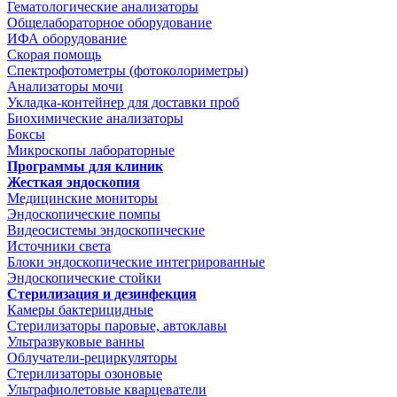
Гематологические анализаторы
Общелабораторное оборудование
ИФА оборудование
Скорая помощь
Спектрофотометры (фотоколориметры)
Анализаторы мочи
Укладка-контейнер для доставки проб
Биохимические анализаторы
Боксы
Микроскопы лабораторные
Программы для клиник
Жесткая эндоскопия
Медицинские мониторы
Эндоскопические помпы
Видеосистемы эндоскопические
Источники света
Блоки эндоскопические интегрированные
Эндоскопические стойки
Стерилизация и дезинфекция
Камеры бактерицидные
Стерилизаторы паровые, автоклавы
Ультразвуковые ванны
Облучатели-рециркуляторы
Стерилизаторы озоновые
Ультрафиолетовые кварцеватели