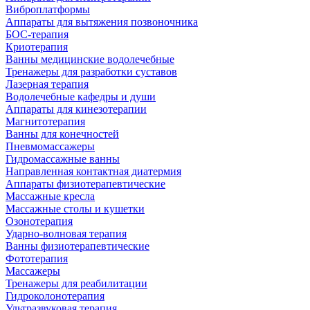
Виброплатформы
Аппараты для вытяжения позвоночника
БОС-терапия
Криотерапия
Ванны медицинские водолечебные
Тренажеры для разработки суставов
Лазерная терапия
Водолечебные кафедры и души
Аппараты для кинезотерапии
Магнитотерапия
Ванны для конечностей
Пневмомассажеры
Гидромассажные ванны
Направленная контактная диатермия
Аппараты физиотерапевтические
Массажные кресла
Массажные столы и кушетки
Озонотерапия
Ударно-волновая терапия
Ванны физиотерапевтические
Фототерапия
Массажеры
Тренажеры для реабилитации
Гидроколонотерапия
Ультразвуковая терапия