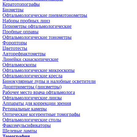
Кератотопографы
Биометры
Офтальмологические пневмотонометры
Наборы пробных линз
Периметры офтальмологические
Пробные оправы
Офтальмологические тонометры
Форопторы
Цветотесты
Авторефрактометры
Линейки скиаскопические
Офтальмоскопы
Офтальмологические микроскопы
Офтальмологические кресла
Бинокулярные лупы и налобные осветители
Диоптриметры (линзметры)
Рабочее место врача офтальмолога
Офтальмологические линзы
Аппараты для коррекции зрения
Ретинальные камеры
Оптические когерентные томографы
Офтальмологические столы
Факоэмульсификаторы
Щелевые лампы
Томография