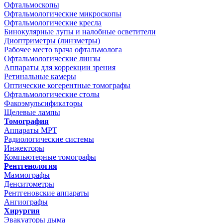
Офтальмоскопы
Офтальмологические микроскопы
Офтальмологические кресла
Бинокулярные лупы и налобные осветители
Диоптриметры (линзметры)
Рабочее место врача офтальмолога
Офтальмологические линзы
Аппараты для коррекции зрения
Ретинальные камеры
Оптические когерентные томографы
Офтальмологические столы
Факоэмульсификаторы
Щелевые лампы
Томография
Аппараты МРТ
Радиологические системы
Инжекторы
Компьютерные томографы
Рентгенология
Маммографы
Денситометры
Рентгеновские аппараты
Ангиографы
Хирургия
Эвакуаторы дыма