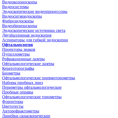
Видеоколоноскопы
Видеосистемы
Эндоскопические видеопроцессоры
Видеосигмоидоскопы
Фиброэндоскопы
Видеобронхоскопы
Эндоскопические источники света
Двухбаллонная эндоскопия
Аспираторы для гибкой эндоскопии
Офтальмология
Проекторы знаков
Пупиллометры
Рефракционные лазеры
Офтальмологические лазеры
Кератотопографы
Биометры
Офтальмологические пневмотонометры
Наборы пробных линз
Периметры офтальмологические
Пробные оправы
Офтальмологические тонометры
Форопторы
Цветотесты
Авторефрактометры
Линейки скиаскопические