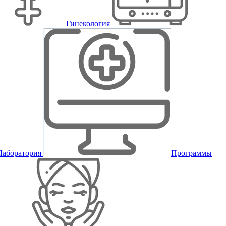
Гинекология
Лаборатория
Программы