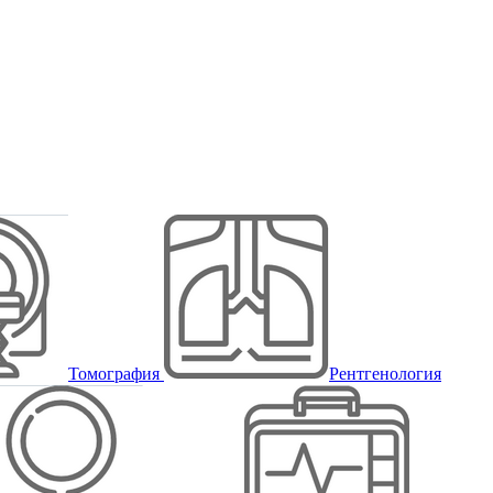
Томография
Рентгенология