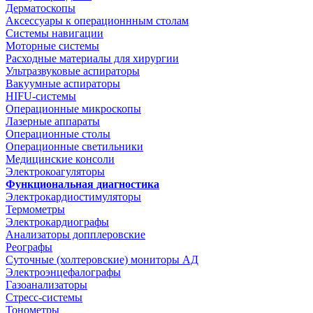
Дерматоскопы
Аксессуары к операционнным столам
Системы навигации
Моторные системы
Расходные материалы для хирургии
Ультразвуковые аспираторы
Вакуумные аспираторы
HIFU-системы
Операционные микроскопы
Лазерные аппараты
Операционные столы
Операционные светильники
Медицинские консоли
Электрокоагуляторы
Функциональная диагностика
Электрокардиостимуляторы
Термометры
Электрокардиографы
Анализаторы допплеровские
Реографы
Суточные (холтеровские) мониторы АД
Электроэнцефалографы
Газоанализаторы
Стресс-системы
Тонометры