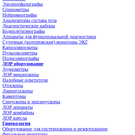
Эхоэнцефалографы
Спирометры
Нейромиографы
Анализаторы состава тела
Диагностические наборы
Бодиплетизмографы
Аппараты для функциональной диагностики
Суточные (холтеровские) мониторы ЭКГ
Капилляроскопы
Пульсоксиметры
Полисомнографы
ЛОР оборудование
Аудиометры
ЛОР микроскопы
Налобные осветители
Отоскопы
Ларингоскопы
Камертоны
Синускопы и эхосинускопы
ЛОР аппараты
ЛОР комбайны
ЛОР кресла
Гинекология
Оборудование для гистероскопии и резектоскопии
Фетальные мониторы