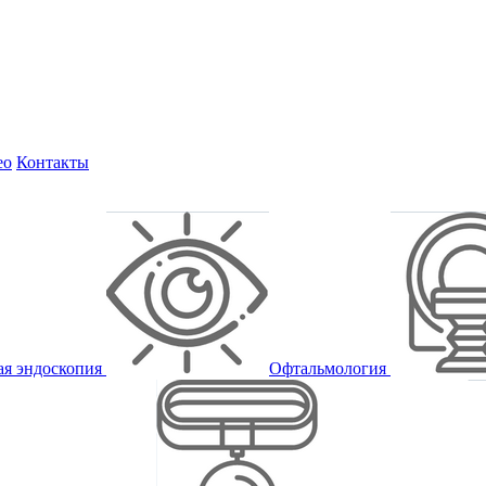
ео
Контакты
ая эндоскопия
Офтальмология