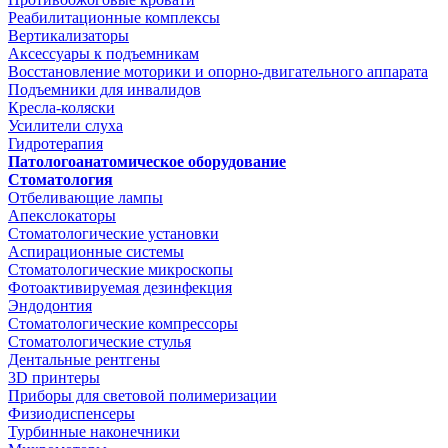
Реабилитационные комплексы
Вертикализаторы
Аксессуары к подъемникам
Восстановление моторики и опорно-двигательного аппарата
Подъемники для инвалидов
Кресла-коляски
Усилители слуха
Гидротерапия
Патологоанатомическое оборудование
Стоматология
Отбеливающие лампы
Апекслокаторы
Стоматологические установки
Аспирационные системы
Стоматологические микроскопы
Фотоактивируемая дезинфекция
Эндодонтия
Стоматологические компрессоры
Стоматологические стулья
Дентальные рентгены
3D принтеры
Приборы для световой полимеризации
Физиодиспенсеры
Турбинные наконечники