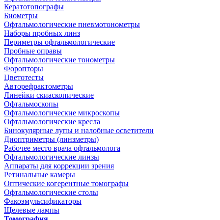
Кератотопографы
Биометры
Офтальмологические пневмотонометры
Наборы пробных линз
Периметры офтальмологические
Пробные оправы
Офтальмологические тонометры
Форопторы
Цветотесты
Авторефрактометры
Линейки скиаскопические
Офтальмоскопы
Офтальмологические микроскопы
Офтальмологические кресла
Бинокулярные лупы и налобные осветители
Диоптриметры (линзметры)
Рабочее место врача офтальмолога
Офтальмологические линзы
Аппараты для коррекции зрения
Ретинальные камеры
Оптические когерентные томографы
Офтальмологические столы
Факоэмульсификаторы
Щелевые лампы
Томография