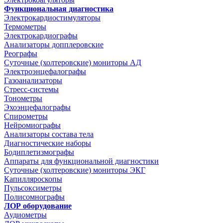
Функциональная диагностика
Электрокардиостимуляторы
Термометры
Электрокардиографы
Анализаторы допплеровские
Реографы
Суточные (холтеровские) мониторы АД
Электроэнцефалографы
Газоанализаторы
Стресс-системы
Тонометры
Эхоэнцефалографы
Спирометры
Нейромиографы
Анализаторы состава тела
Диагностические наборы
Бодиплетизмографы
Аппараты для функциональной диагностики
Суточные (холтеровские) мониторы ЭКГ
Капилляроскопы
Пульсоксиметры
Полисомнографы
ЛОР оборудование
Аудиометры