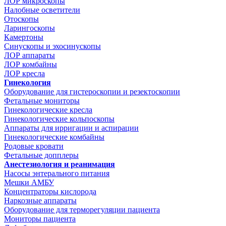
ЛОР микроскопы
Налобные осветители
Отоскопы
Ларингоскопы
Камертоны
Синускопы и эхосинускопы
ЛОР аппараты
ЛОР комбайны
ЛОР кресла
Гинекология
Оборудование для гистероскопии и резектоскопии
Фетальные мониторы
Гинекологические кресла
Гинекологические кольпоскопы
Аппараты для ирригации и аспирации
Гинекологические комбайны
Родовые кровати
Фетальные допплеры
Анестезиология и реанимация
Насосы энтерального питания
Мешки АМБУ
Концентраторы кислорода
Наркозные аппараты
Оборудование для терморегуляции пациента
Мониторы пациента