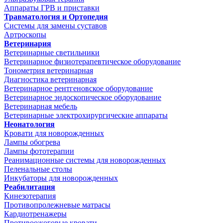
Аппараты ГРВ и приставки
Травматология и Ортопедия
Системы для замены суставов
Артроскопы
Ветеринария
Ветеринарные светильники
Ветеринарное физиотерапевтическое оборудование
Тонометрия ветеринарная
Диагностика ветеринарная
Ветеринарное рентгеновское оборудование
Ветеринарное эндоскопическое оборудование
Ветеринарная мебель
Ветеринарные электрохирургические аппараты
Неонатология
Кровати для новорожденных
Лампы обогрева
Лампы фототерапии
Реанимационные системы для новорожденных
Пеленальные столы
Инкубаторы для новорожденных
Реабилитация
Кинезотерапия
Противопролежневые матрасы
Кардиотренажеры
Противоожоговые кровати