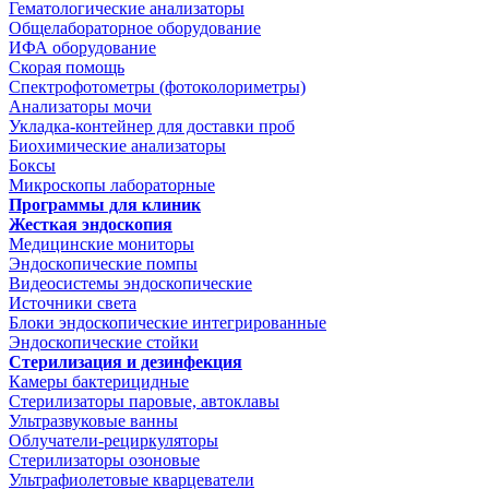
Гематологические анализаторы
Общелабораторное оборудование
ИФА оборудование
Скорая помощь
Спектрофотометры (фотоколориметры)
Анализаторы мочи
Укладка-контейнер для доставки проб
Биохимические анализаторы
Боксы
Микроскопы лабораторные
Программы для клиник
Жесткая эндоскопия
Медицинские мониторы
Эндоскопические помпы
Видеосистемы эндоскопические
Источники света
Блоки эндоскопические интегрированные
Эндоскопические стойки
Стерилизация и дезинфекция
Камеры бактерицидные
Стерилизаторы паровые, автоклавы
Ультразвуковые ванны
Облучатели-рециркуляторы
Стерилизаторы озоновые
Ультрафиолетовые кварцеватели