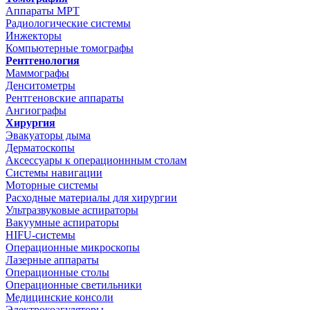
Аппараты МРТ
Радиологические системы
Инжекторы
Компьютерные томографы
Рентгенология
Маммографы
Денситометры
Рентгеновские аппараты
Ангиографы
Хирургия
Эвакуаторы дыма
Дерматоскопы
Аксессуары к операционнным столам
Системы навигации
Моторные системы
Расходные материалы для хирургии
Ультразвуковые аспираторы
Вакуумные аспираторы
HIFU-системы
Операционные микроскопы
Лазерные аппараты
Операционные столы
Операционные светильники
Медицинские консоли
Электрокоагуляторы