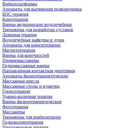
Виброплатформы
Аппараты для вытяжения позвоночника
БОС-терапия
Криотерапия
Ванны медицинские водолечебные
Тренажеры для разработки суставов
Лазерная терапия
Водолечебные кафедры и души
Аппараты для кинезотерапии
Магнитотерапия
Ванны для конечностей
Пневмомассажеры
Гидромассажные ванны
Направленная контактная диатермия
Аппараты физиотерапевтические
Массажные кресла
Массажные столы и кушетки
Озонотерапия
Ударно-волновая терапия
Ванны физиотерапевтические
Фототерапия
Массажеры
Тренажеры для реабилитации
Гидроколонотерапия
Ультразвуковая терапия