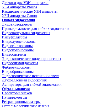
Датчики для УЗИ аппаратов
УЗИ аппараты Philips
Кардиологические УЗИ аппараты
УЗИ аппараты Canon
Гибкая эндоскопия
Эндовидеокамеры
Принадлежности для гибких эндоскопов
Видеокапсульная эндоскопия
Инсуффляторы
Видеодуоденоскопы
Видеогастроскопы
Видеоколоноскопы
Видеосистемы
Эндоскопические видеопроцессоры
Видеосигмоидоскопы
Фиброэндоскопы
Видеобронхоскопы
Эндоскопические источники света
Двухбаллонная эндоскопия
Аспираторы для гибкой эндоскопии
Офтальмология
Проекторы знаков
Пупиллометры
Рефракционные лазеры
Офтальмологические лазеры