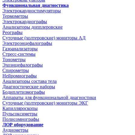
Функциональная диагностика
Электрокардиостимуляторы
Термометры
Электрокардиографы
Анализаторы допплеровские
Реографы
Суточные (холтеровские) мониторы АД
Электроэнцефалографы
Газоанализаторы
Стресс-системы
Тонометры
Эхоэнцефалографы
Спирометры
Нейромиографы
Анализаторы состава тела
Диагностические наборы
Бодиплетизмографы
Аппараты для функциональной диагностики
Суточные (холтеровские) мониторы ЭКГ
Капилляроскопы
Пульсоксиметры
Полисомнографы
ЛОР оборудование
Аудиометры