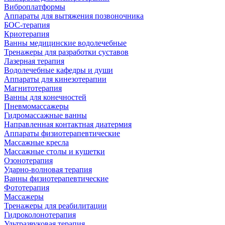
Виброплатформы
Аппараты для вытяжения позвоночника
БОС-терапия
Криотерапия
Ванны медицинские водолечебные
Тренажеры для разработки суставов
Лазерная терапия
Водолечебные кафедры и души
Аппараты для кинезотерапии
Магнитотерапия
Ванны для конечностей
Пневмомассажеры
Гидромассажные ванны
Направленная контактная диатермия
Аппараты физиотерапевтические
Массажные кресла
Массажные столы и кушетки
Озонотерапия
Ударно-волновая терапия
Ванны физиотерапевтические
Фототерапия
Массажеры
Тренажеры для реабилитации
Гидроколонотерапия
Ультразвуковая терапия