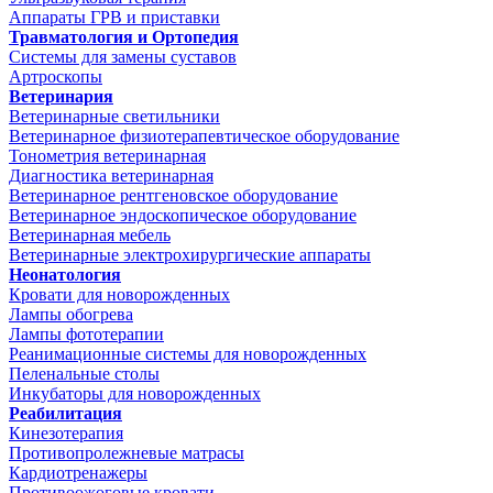
Аппараты ГРВ и приставки
Травматология и Ортопедия
Системы для замены суставов
Артроскопы
Ветеринария
Ветеринарные светильники
Ветеринарное физиотерапевтическое оборудование
Тонометрия ветеринарная
Диагностика ветеринарная
Ветеринарное рентгеновское оборудование
Ветеринарное эндоскопическое оборудование
Ветеринарная мебель
Ветеринарные электрохирургические аппараты
Неонатология
Кровати для новорожденных
Лампы обогрева
Лампы фототерапии
Реанимационные системы для новорожденных
Пеленальные столы
Инкубаторы для новорожденных
Реабилитация
Кинезотерапия
Противопролежневые матрасы
Кардиотренажеры
Противоожоговые кровати