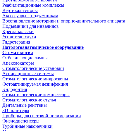
Реабилитационные комплексы
Вертикализаторы
Аксессуары к подъемникам
Восстановление моторики и опорно-двигательного аппарата
Подъемники для инвалидов
Кресла-коляски
Усилители слуха
Гидротерапия
Патологоанатомическое оборудование
Стоматология
Отбеливающие лампы
Апекслокаторы
Стоматологические установки
Аспирационные системы
Стоматологические микроскопы
Фотоактивируемая дезинфекция
Эндодонтия
Стоматологические компрессоры
Стоматологические стулья
Дентальные рентгены
3D принтеры
Приборы для световой полимеризации
Физиодиспенсеры
Турбинные наконечники