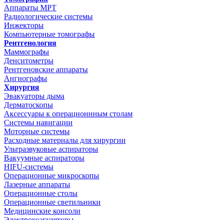
Аппараты МРТ
Радиологические системы
Инжекторы
Компьютерные томографы
Рентгенология
Маммографы
Денситометры
Рентгеновские аппараты
Ангиографы
Хирургия
Эвакуаторы дыма
Дерматоскопы
Аксессуары к операционнным столам
Системы навигации
Моторные системы
Расходные материалы для хирургии
Ультразвуковые аспираторы
Вакуумные аспираторы
HIFU-системы
Операционные микроскопы
Лазерные аппараты
Операционные столы
Операционные светильники
Медицинские консоли
Электрокоагуляторы