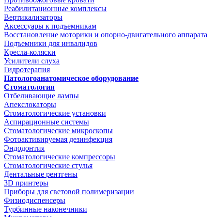
Реабилитационные комплексы
Вертикализаторы
Аксессуары к подъемникам
Восстановление моторики и опорно-двигательного аппарата
Подъемники для инвалидов
Кресла-коляски
Усилители слуха
Гидротерапия
Патологоанатомическое оборудование
Стоматология
Отбеливающие лампы
Апекслокаторы
Стоматологические установки
Аспирационные системы
Стоматологические микроскопы
Фотоактивируемая дезинфекция
Эндодонтия
Стоматологические компрессоры
Стоматологические стулья
Дентальные рентгены
3D принтеры
Приборы для световой полимеризации
Физиодиспенсеры
Турбинные наконечники