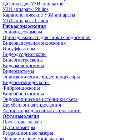
Датчики для УЗИ аппаратов
УЗИ аппараты Philips
Кардиологические УЗИ аппараты
УЗИ аппараты Canon
Гибкая эндоскопия
Эндовидеокамеры
Принадлежности для гибких эндоскопов
Видеокапсульная эндоскопия
Инсуффляторы
Видеодуоденоскопы
Видеогастроскопы
Видеоколоноскопы
Видеосистемы
Эндоскопические видеопроцессоры
Видеосигмоидоскопы
Фиброэндоскопы
Видеобронхоскопы
Эндоскопические источники света
Двухбаллонная эндоскопия
Аспираторы для гибкой эндоскопии
Офтальмология
Проекторы знаков
Пупиллометры
Рефракционные лазеры
Офтальмологические лазеры