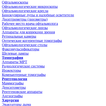
Офтальмоскопы
Офтальмологические микроскопы
Офтальмологические кресла
Бинокулярные лупы и налобные осветители
Диоптриметры (линзметры)
Рабочее место врача офтальмолога
Офтальмологические линзы
Аппараты для коррекции зрения
Ретинальные камеры
Оптические когерентные томографы
Офтальмологические столы
Факоэмульсификаторы
Щелевые лампы
Томография
Аппараты МРТ
Радиологические системы
Инжекторы
Компьютерные томографы
Рентгенология
Маммографы
Денситометры
Рентгеновские аппараты
Ангиографы
Хирургия
Эвакуаторы дыма