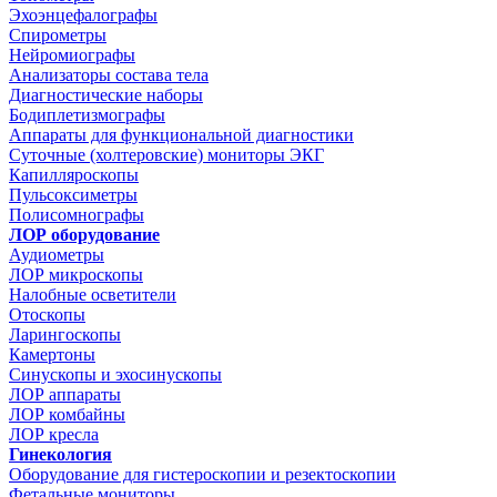
Эхоэнцефалографы
Спирометры
Нейромиографы
Анализаторы состава тела
Диагностические наборы
Бодиплетизмографы
Аппараты для функциональной диагностики
Суточные (холтеровские) мониторы ЭКГ
Капилляроскопы
Пульсоксиметры
Полисомнографы
ЛОР оборудование
Аудиометры
ЛОР микроскопы
Налобные осветители
Отоскопы
Ларингоскопы
Камертоны
Синускопы и эхосинускопы
ЛОР аппараты
ЛОР комбайны
ЛОР кресла
Гинекология
Оборудование для гистероскопии и резектоскопии
Фетальные мониторы