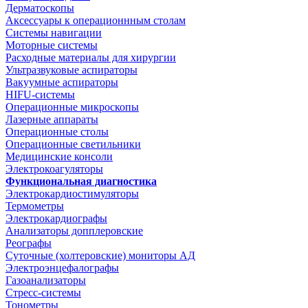
Дерматоскопы
Аксессуары к операционнным столам
Системы навигации
Моторные системы
Расходные материалы для хирургии
Ультразвуковые аспираторы
Вакуумные аспираторы
HIFU-системы
Операционные микроскопы
Лазерные аппараты
Операционные столы
Операционные светильники
Медицинские консоли
Электрокоагуляторы
Функциональная диагностика
Электрокардиостимуляторы
Термометры
Электрокардиографы
Анализаторы допплеровские
Реографы
Суточные (холтеровские) мониторы АД
Электроэнцефалографы
Газоанализаторы
Стресс-системы
Тонометры