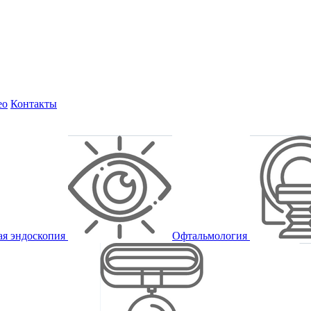
ео
Контакты
ая эндоскопия
Офтальмология