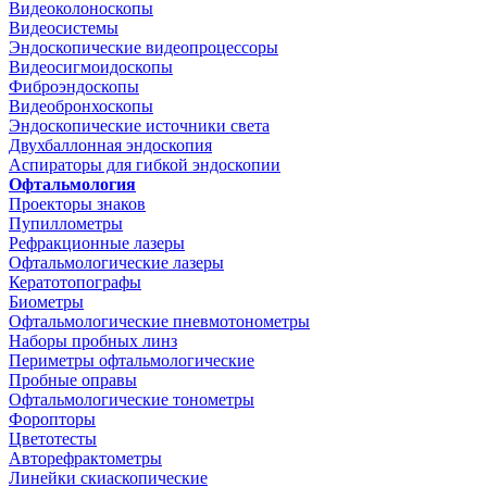
Видеоколоноскопы
Видеосистемы
Эндоскопические видеопроцессоры
Видеосигмоидоскопы
Фиброэндоскопы
Видеобронхоскопы
Эндоскопические источники света
Двухбаллонная эндоскопия
Аспираторы для гибкой эндоскопии
Офтальмология
Проекторы знаков
Пупиллометры
Рефракционные лазеры
Офтальмологические лазеры
Кератотопографы
Биометры
Офтальмологические пневмотонометры
Наборы пробных линз
Периметры офтальмологические
Пробные оправы
Офтальмологические тонометры
Форопторы
Цветотесты
Авторефрактометры
Линейки скиаскопические