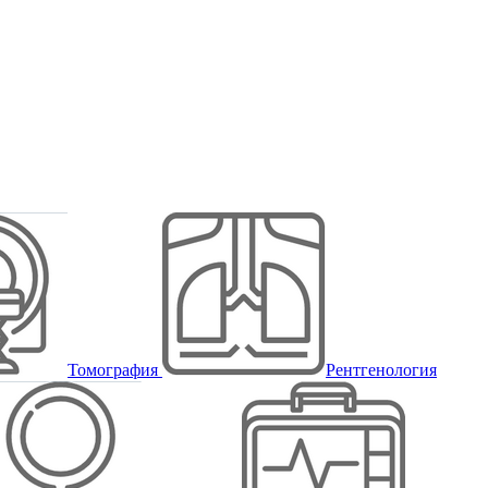
Томография
Рентгенология