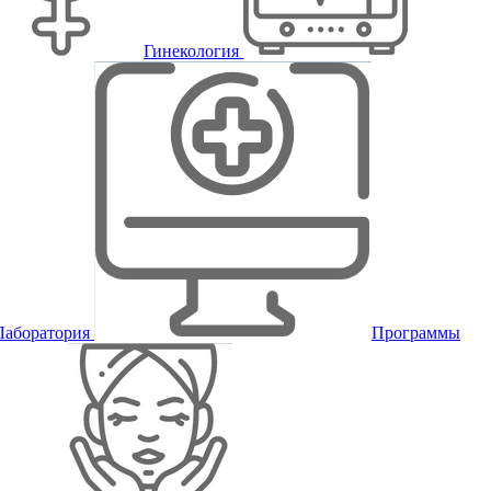
Гинекология
Лаборатория
Программы