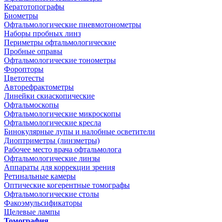
Кератотопографы
Биометры
Офтальмологические пневмотонометры
Наборы пробных линз
Периметры офтальмологические
Пробные оправы
Офтальмологические тонометры
Форопторы
Цветотесты
Авторефрактометры
Линейки скиаскопические
Офтальмоскопы
Офтальмологические микроскопы
Офтальмологические кресла
Бинокулярные лупы и налобные осветители
Диоптриметры (линзметры)
Рабочее место врача офтальмолога
Офтальмологические линзы
Аппараты для коррекции зрения
Ретинальные камеры
Оптические когерентные томографы
Офтальмологические столы
Факоэмульсификаторы
Щелевые лампы
Томография