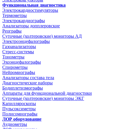
Функциональная диагностика
Электрокардиостимуляторы
Термометры
Электрокардиографы
Анализаторы допплеровские
Реографы
Суточные (холтеровские) мониторы АД
Электроэнцефалографы
Газоанализаторы
Стресс-системы
Тонометры
Эхоэнцефалографы
Спирометры
Нейромиографы
Анализаторы состава тела
Диагностические наборы
Бодиплетизмографы
Аппараты для функциональной диагностики
Суточные (холтеровские) мониторы ЭКГ
Капилляроскопы
Пульсоксиметры
Полисомнографы
ЛОР оборудование
Аудиометры