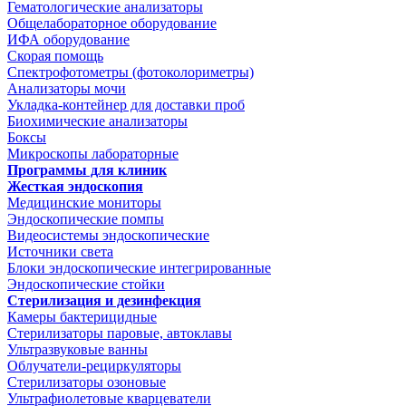
Гематологические анализаторы
Общелабораторное оборудование
ИФА оборудование
Скорая помощь
Спектрофотометры (фотоколориметры)
Анализаторы мочи
Укладка-контейнер для доставки проб
Биохимические анализаторы
Боксы
Микроскопы лабораторные
Программы для клиник
Жесткая эндоскопия
Медицинские мониторы
Эндоскопические помпы
Видеосистемы эндоскопические
Источники света
Блоки эндоскопические интегрированные
Эндоскопические стойки
Стерилизация и дезинфекция
Камеры бактерицидные
Стерилизаторы паровые, автоклавы
Ультразвуковые ванны
Облучатели-рециркуляторы
Стерилизаторы озоновые
Ультрафиолетовые кварцеватели