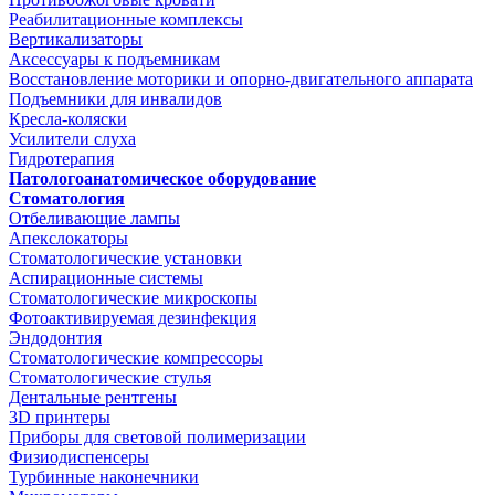
Реабилитационные комплексы
Вертикализаторы
Аксессуары к подъемникам
Восстановление моторики и опорно-двигательного аппарата
Подъемники для инвалидов
Кресла-коляски
Усилители слуха
Гидротерапия
Патологоанатомическое оборудование
Стоматология
Отбеливающие лампы
Апекслокаторы
Стоматологические установки
Аспирационные системы
Стоматологические микроскопы
Фотоактивируемая дезинфекция
Эндодонтия
Стоматологические компрессоры
Стоматологические стулья
Дентальные рентгены
3D принтеры
Приборы для световой полимеризации
Физиодиспенсеры
Турбинные наконечники