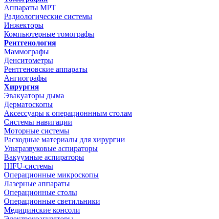
Аппараты МРТ
Радиологические системы
Инжекторы
Компьютерные томографы
Рентгенология
Маммографы
Денситометры
Рентгеновские аппараты
Ангиографы
Хирургия
Эвакуаторы дыма
Дерматоскопы
Аксессуары к операционнным столам
Системы навигации
Моторные системы
Расходные материалы для хирургии
Ультразвуковые аспираторы
Вакуумные аспираторы
HIFU-системы
Операционные микроскопы
Лазерные аппараты
Операционные столы
Операционные светильники
Медицинские консоли
Электрокоагуляторы