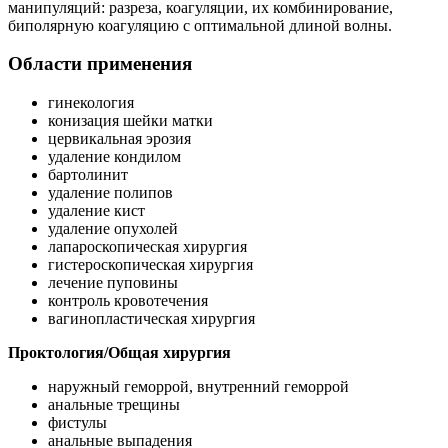
манипуляций: разреза, коагуляции, их комбинирование,
биполярную коагуляцию с оптимальной длиной волны.
Области применения
гинекология
конизация шейки матки
цервикальная эрозия
удаление кондилом
бартолинит
удаление полипов
удаление кист
удаление опухолей
лапароскопическая хирургия
гистероскопическая хирургия
лечение пуповины
контроль кровотечения
вагинопластическая хирургия
Проктология/Общая хирургия
наружный геморрой, внутренний геморрой
анальные трещины
фистулы
анальные выпадения