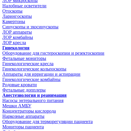
ЛОР микроскопы
Налобные осветители
Отоскопы
Ларингоскопы
Камертоны
Синускопы и эхосинускопы
ЛОР аппараты
ЛОР комбайны
ЛОР кресла
Гинекология
Оборудование для гистероскопии и резектоскопии
Фетальные мониторы
Гинекологические кресла
Гинекологические кольпоскопы
Аппараты для ирригации и аспирации
Гинекологические комбайны
Родовые кровати
Фетальные допплеры
Анестезиология и реанимация
Насосы энтерального питания
Мешки АМБУ
Концентраторы кислорода
Наркозные аппараты
Оборудование для терморегуляции пациента
Мониторы пациента