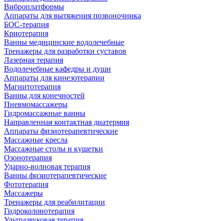
Виброплатформы
Аппараты для вытяжения позвоночника
БОС-терапия
Криотерапия
Ванны медицинские водолечебные
Тренажеры для разработки суставов
Лазерная терапия
Водолечебные кафедры и души
Аппараты для кинезотерапии
Магнитотерапия
Ванны для конечностей
Пневмомассажеры
Гидромассажные ванны
Направленная контактная диатермия
Аппараты физиотерапевтические
Массажные кресла
Массажные столы и кушетки
Озонотерапия
Ударно-волновая терапия
Ванны физиотерапевтические
Фототерапия
Массажеры
Тренажеры для реабилитации
Гидроколонотерапия
Ультразвуковая терапия