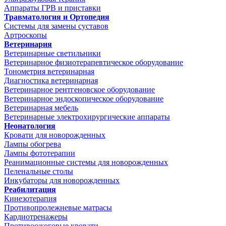
Аппараты ГРВ и приставки
Травматология и Ортопедия
Системы для замены суставов
Артроскопы
Ветеринария
Ветеринарные светильники
Ветеринарное физиотерапевтическое оборудование
Тонометрия ветеринарная
Диагностика ветеринарная
Ветеринарное рентгеновское оборудование
Ветеринарное эндоскопическое оборудование
Ветеринарная мебель
Ветеринарные электрохирургические аппараты
Неонатология
Кровати для новорожденных
Лампы обогрева
Лампы фототерапии
Реанимационные системы для новорожденных
Пеленальные столы
Инкубаторы для новорожденных
Реабилитация
Кинезотерапия
Противопролежневые матрасы
Кардиотренажеры
Противоожоговые кровати