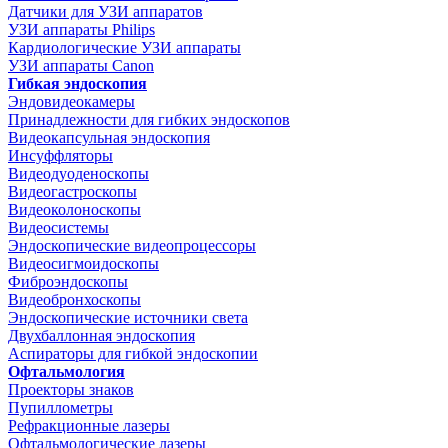
Датчики для УЗИ аппаратов
УЗИ аппараты Philips
Кардиологические УЗИ аппараты
УЗИ аппараты Canon
Гибкая эндоскопия
Эндовидеокамеры
Принадлежности для гибких эндоскопов
Видеокапсульная эндоскопия
Инсуффляторы
Видеодуоденоскопы
Видеогастроскопы
Видеоколоноскопы
Видеосистемы
Эндоскопические видеопроцессоры
Видеосигмоидоскопы
Фиброэндоскопы
Видеобронхоскопы
Эндоскопические источники света
Двухбаллонная эндоскопия
Аспираторы для гибкой эндоскопии
Офтальмология
Проекторы знаков
Пупиллометры
Рефракционные лазеры
Офтальмологические лазеры