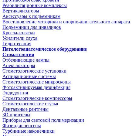
Реабилитационные комплексы
Вертикализаторы
Аксессуары к подъемникам
Восстановление моторики и опорно-двигательного аппарата
Подъемники для инвалидов
Кресла-коляски
Усилители слуха
Гидротерапия
Патологоанатомическое оборудование
Стоматология
Отбеливающие лампы
Апекслокаторы
Стоматологические установки
Аспирационные системы
Стоматологические микроскопы
Фотоактивируемая дезинфекция
Эндодонтия
Стоматологические компрессоры
Стоматологические стулья
Дентальные рентгены
3D принтеры
Приборы для световой полимеризации
Физиодиспенсеры
Турбинные наконечники