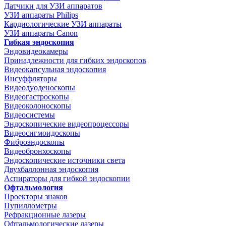
Датчики для УЗИ аппаратов
УЗИ аппараты Philips
Кардиологические УЗИ аппараты
УЗИ аппараты Canon
Гибкая эндоскопия
Эндовидеокамеры
Принадлежности для гибких эндоскопов
Видеокапсульная эндоскопия
Инсуффляторы
Видеодуоденоскопы
Видеогастроскопы
Видеоколоноскопы
Видеосистемы
Эндоскопические видеопроцессоры
Видеосигмоидоскопы
Фиброэндоскопы
Видеобронхоскопы
Эндоскопические источники света
Двухбаллонная эндоскопия
Аспираторы для гибкой эндоскопии
Офтальмология
Проекторы знаков
Пупиллометры
Рефракционные лазеры
Офтальмологические лазеры