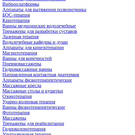
Виброплатформы
Аппараты для вытяжения позвоночника
БОС-терапия
Криотерапия
Ванны медицинские водолечебные
Тренажеры для разработки суставов
Лазерная терапия
Водолечебные кафедры и души
Аппараты для кинезотерапии
Магнитотерапия
Ванны для конечностей
Пневмомассажеры
Гидромассажные ванны
Направленная контактная диатермия
Аппараты физиотерапевтические
Массажные кресла
Массажные столы и кушетки
Озонотерапия
Ударно-волновая терапия
Ванны физиотерапевтические
Фототерапия
Массажеры
Тренажеры для реабилитации
Гидроколонотерапия
Ультразвуковая терапия