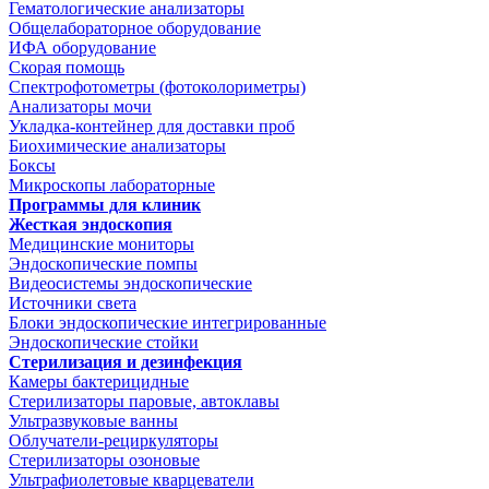
Гематологические анализаторы
Общелабораторное оборудование
ИФА оборудование
Скорая помощь
Спектрофотометры (фотоколориметры)
Анализаторы мочи
Укладка-контейнер для доставки проб
Биохимические анализаторы
Боксы
Микроскопы лабораторные
Программы для клиник
Жесткая эндоскопия
Медицинские мониторы
Эндоскопические помпы
Видеосистемы эндоскопические
Источники света
Блоки эндоскопические интегрированные
Эндоскопические стойки
Стерилизация и дезинфекция
Камеры бактерицидные
Стерилизаторы паровые, автоклавы
Ультразвуковые ванны
Облучатели-рециркуляторы
Стерилизаторы озоновые
Ультрафиолетовые кварцеватели