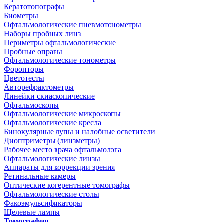
Кератотопографы
Биометры
Офтальмологические пневмотонометры
Наборы пробных линз
Периметры офтальмологические
Пробные оправы
Офтальмологические тонометры
Форопторы
Цветотесты
Авторефрактометры
Линейки скиаскопические
Офтальмоскопы
Офтальмологические микроскопы
Офтальмологические кресла
Бинокулярные лупы и налобные осветители
Диоптриметры (линзметры)
Рабочее место врача офтальмолога
Офтальмологические линзы
Аппараты для коррекции зрения
Ретинальные камеры
Оптические когерентные томографы
Офтальмологические столы
Факоэмульсификаторы
Щелевые лампы
Томография