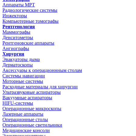
Аппараты МРТ
Радиологические системы
Инжекторы
Компьютерные томографы
Рентгенология
Маммографы
Денситометры
Рентгеновские аппараты
Ангиографы
Хирургия
Эвакуаторы дыма
Дерматоскопы
Аксессуары к операционнным столам
Системы навигации
Моторные системы
Расходные материалы для хирургии
Ультразвуковые аспираторы
Вакуумные аспираторы
HIFU-системы
Операционные микроскопы
Лазерные аппараты
Операционные столы
Операционные светильники
Медицинские консоли
Электрокоагуляторы