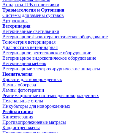
Аппараты ГРВ и приставки
Травматология и Ортопедия
Системы для замены суставов
Артроскопы
Ветеринария
Ветеринарные светильники
Ветеринарное физиотерапевтическое оборудование
Тонометрия ветеринарная
Диагностика ветеринарная
Ветеринарное рентгеновское оборудование
Ветеринарное эндоскопическое оборудование
Ветеринарная мебель
Ветеринарные электрохирургические аппараты
Неонатология
Кровати для новорожденных
Лампы обогрева
Лампы фототерапии
Реанимационные системы для новорожденных
Пеленальные столы
Инкубаторы для новорожденных
Реабилитация
Кинезотерапия
Противопролежневые матрасы
Кардиотренажеры
Противоожоговые кровати