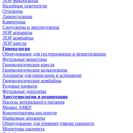
ЛОР микроскопы
Налобные осветители
Отоскопы
Ларингоскопы
Камертоны
Синускопы и эхосинускопы
ЛОР аппараты
ЛОР комбайны
ЛОР кресла
Гинекология
Оборудование для гистероскопии и резектоскопии
Фетальные мониторы
Гинекологические кресла
Гинекологические кольпоскопы
Аппараты для ирригации и аспирации
Гинекологические комбайны
Родовые кровати
Фетальные допплеры
Анестезиология и реанимация
Насосы энтерального питания
Мешки АМБУ
Концентраторы кислорода
Наркозные аппараты
Оборудование для терморегуляции пациента
Мониторы пациента