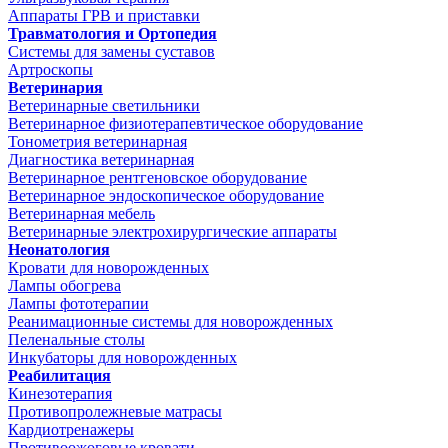
Аппараты ГРВ и приставки
Травматология и Ортопедия
Системы для замены суставов
Артроскопы
Ветеринария
Ветеринарные светильники
Ветеринарное физиотерапевтическое оборудование
Тонометрия ветеринарная
Диагностика ветеринарная
Ветеринарное рентгеновское оборудование
Ветеринарное эндоскопическое оборудование
Ветеринарная мебель
Ветеринарные электрохирургические аппараты
Неонатология
Кровати для новорожденных
Лампы обогрева
Лампы фототерапии
Реанимационные системы для новорожденных
Пеленальные столы
Инкубаторы для новорожденных
Реабилитация
Кинезотерапия
Противопролежневые матрасы
Кардиотренажеры
Противоожоговые кровати