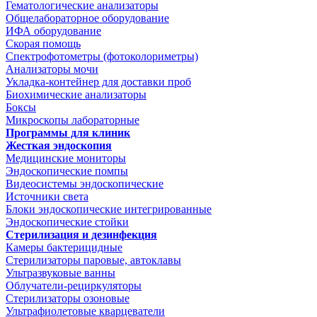
Гематологические анализаторы
Общелабораторное оборудование
ИФА оборудование
Скорая помощь
Спектрофотометры (фотоколориметры)
Анализаторы мочи
Укладка-контейнер для доставки проб
Биохимические анализаторы
Боксы
Микроскопы лабораторные
Программы для клиник
Жесткая эндоскопия
Медицинские мониторы
Эндоскопические помпы
Видеосистемы эндоскопические
Источники света
Блоки эндоскопические интегрированные
Эндоскопические стойки
Стерилизация и дезинфекция
Камеры бактерицидные
Стерилизаторы паровые, автоклавы
Ультразвуковые ванны
Облучатели-рециркуляторы
Стерилизаторы озоновые
Ультрафиолетовые кварцеватели