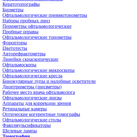
Кератотопографы
Биометры
Офтальмологические пневмотонометры
Наборы пробных линз
Периметры офтальмологические
Пробные оправы
Офтальмологические тонометры
Форопторы
Цветотесты
Авторефрактометры
Линейки скиаскопические
Офтальмоскопы
Офтальмологические микроскопы
Офтальмологические кресла
Бинокулярные лупы и налобные осветители
Диоптриметры (линзметры)
Рабочее место врача офтальмолога
Офтальмологические линзы
Аппараты для коррекции зрения
Ретинальные камеры
Оптические когерентные томографы
Офтальмологические столы
Факоэмульсификаторы
Щелевые лампы
Томография