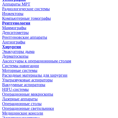
Аппараты МРТ
Радиологические системы
Инжекторы
Компьютерные томографы
Рентгенология
Маммографы
Денситометры
Рентгеновские аппараты
Ангиографы
Хирургия
Эвакуаторы дыма
Дерматоскопы
Аксессуары к операционнным столам
Системы навигации
Моторные системы
Расходные материалы для хирургии
Ультразвуковые аспираторы
Вакуумные аспираторы
HIFU-системы
Операционные микроскопы
Лазерные аппараты
Операционные столы
Операционные светильники
Медицинские консоли
Электрокоагуляторы