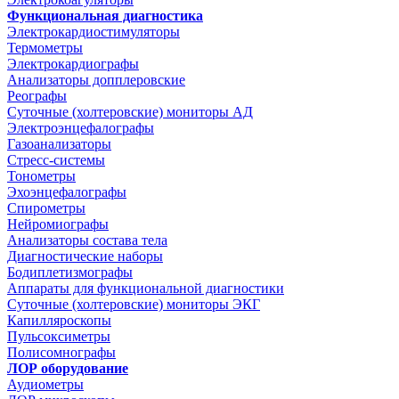
Функциональная диагностика
Электрокардиостимуляторы
Термометры
Электрокардиографы
Анализаторы допплеровские
Реографы
Суточные (холтеровские) мониторы АД
Электроэнцефалографы
Газоанализаторы
Стресс-системы
Тонометры
Эхоэнцефалографы
Спирометры
Нейромиографы
Анализаторы состава тела
Диагностические наборы
Бодиплетизмографы
Аппараты для функциональной диагностики
Суточные (холтеровские) мониторы ЭКГ
Капилляроскопы
Пульсоксиметры
Полисомнографы
ЛОР оборудование
Аудиометры