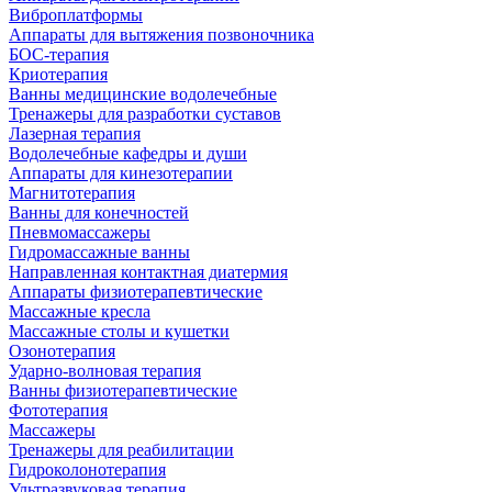
Виброплатформы
Аппараты для вытяжения позвоночника
БОС-терапия
Криотерапия
Ванны медицинские водолечебные
Тренажеры для разработки суставов
Лазерная терапия
Водолечебные кафедры и души
Аппараты для кинезотерапии
Магнитотерапия
Ванны для конечностей
Пневмомассажеры
Гидромассажные ванны
Направленная контактная диатермия
Аппараты физиотерапевтические
Массажные кресла
Массажные столы и кушетки
Озонотерапия
Ударно-волновая терапия
Ванны физиотерапевтические
Фототерапия
Массажеры
Тренажеры для реабилитации
Гидроколонотерапия
Ультразвуковая терапия