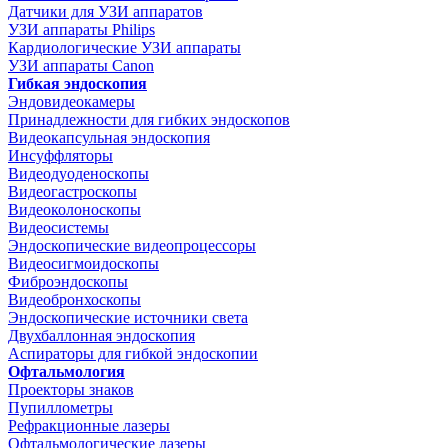
Датчики для УЗИ аппаратов
УЗИ аппараты Philips
Кардиологические УЗИ аппараты
УЗИ аппараты Canon
Гибкая эндоскопия
Эндовидеокамеры
Принадлежности для гибких эндоскопов
Видеокапсульная эндоскопия
Инсуффляторы
Видеодуоденоскопы
Видеогастроскопы
Видеоколоноскопы
Видеосистемы
Эндоскопические видеопроцессоры
Видеосигмоидоскопы
Фиброэндоскопы
Видеобронхоскопы
Эндоскопические источники света
Двухбаллонная эндоскопия
Аспираторы для гибкой эндоскопии
Офтальмология
Проекторы знаков
Пупиллометры
Рефракционные лазеры
Офтальмологические лазеры