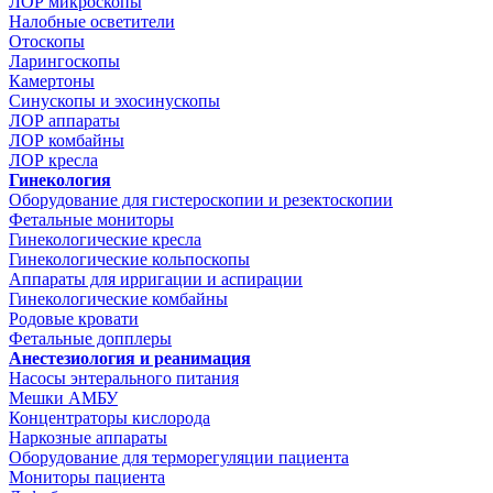
ЛОР микроскопы
Налобные осветители
Отоскопы
Ларингоскопы
Камертоны
Синускопы и эхосинускопы
ЛОР аппараты
ЛОР комбайны
ЛОР кресла
Гинекология
Оборудование для гистероскопии и резектоскопии
Фетальные мониторы
Гинекологические кресла
Гинекологические кольпоскопы
Аппараты для ирригации и аспирации
Гинекологические комбайны
Родовые кровати
Фетальные допплеры
Анестезиология и реанимация
Насосы энтерального питания
Мешки АМБУ
Концентраторы кислорода
Наркозные аппараты
Оборудование для терморегуляции пациента
Мониторы пациента