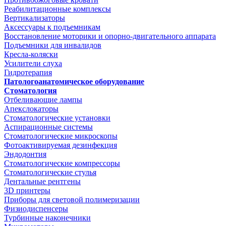
Реабилитационные комплексы
Вертикализаторы
Аксессуары к подъемникам
Восстановление моторики и опорно-двигательного аппарата
Подъемники для инвалидов
Кресла-коляски
Усилители слуха
Гидротерапия
Патологоанатомическое оборудование
Стоматология
Отбеливающие лампы
Апекслокаторы
Стоматологические установки
Аспирационные системы
Стоматологические микроскопы
Фотоактивируемая дезинфекция
Эндодонтия
Стоматологические компрессоры
Стоматологические стулья
Дентальные рентгены
3D принтеры
Приборы для световой полимеризации
Физиодиспенсеры
Турбинные наконечники