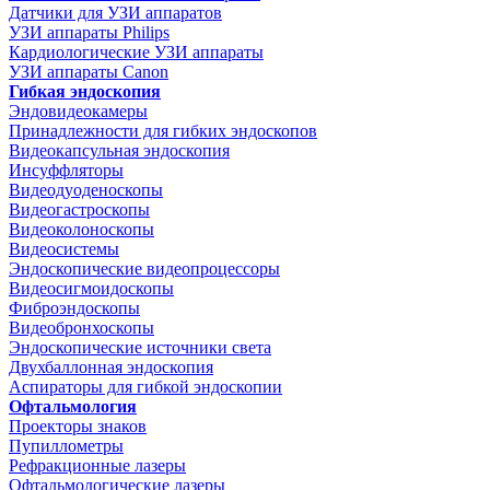
Датчики для УЗИ аппаратов
УЗИ аппараты Philips
Кардиологические УЗИ аппараты
УЗИ аппараты Canon
Гибкая эндоскопия
Эндовидеокамеры
Принадлежности для гибких эндоскопов
Видеокапсульная эндоскопия
Инсуффляторы
Видеодуоденоскопы
Видеогастроскопы
Видеоколоноскопы
Видеосистемы
Эндоскопические видеопроцессоры
Видеосигмоидоскопы
Фиброэндоскопы
Видеобронхоскопы
Эндоскопические источники света
Двухбаллонная эндоскопия
Аспираторы для гибкой эндоскопии
Офтальмология
Проекторы знаков
Пупиллометры
Рефракционные лазеры
Офтальмологические лазеры