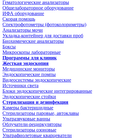
Гематологические анализаторы
Общелабораторное оборудование
ИФА оборудование
Скорая помощь
Спектрофотометры (фотоколориметры)
Анализаторы мочи
Укладка-контейнер для доставки проб
Биохимические анализаторы
Боксы
Микроскопы лабораторные
Программы для клиник
Жесткая эндоскопия
Медицинские мониторы
Эндоскопические помпы
Видеосистемы эндоскопические
Источники света
Блоки эндоскопические интегрированные
Эндоскопические стойки
Стерилизация и дезинфекция
Камеры бактерицидные
Стерилизаторы паровые, автоклавы
Ультразвуковые ванны
Облучатели-рециркуляторы
Стерилизаторы озоновые
Ультрафиолетовые кварцеватели