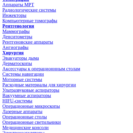
Аппараты МРТ
Радиологические системы
Инжекторы
Компьютерные томографы
Рентгенология
Маммографы
Денситометры
Рентгеновские аппараты
Ангиографы
Хирургия
Эвакуаторы дыма
Дерматоскопы
Аксессуары к операционнным столам
Системы навигации
Моторные системы
Расходные материалы для хирургии
Ультразвуковые аспираторы
Вакуумные аспираторы
HIFU-системы
Операционные микроскопы
Лазерные аппараты
Операционные столы
Операционные светильники
Медицинские консоли
Электрокоагуляторы