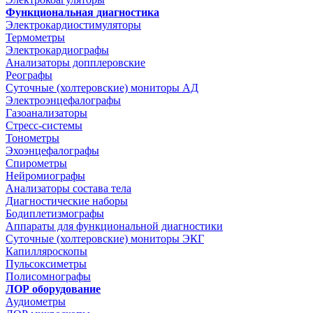
Функциональная диагностика
Электрокардиостимуляторы
Термометры
Электрокардиографы
Анализаторы допплеровские
Реографы
Суточные (холтеровские) мониторы АД
Электроэнцефалографы
Газоанализаторы
Стресс-системы
Тонометры
Эхоэнцефалографы
Спирометры
Нейромиографы
Анализаторы состава тела
Диагностические наборы
Бодиплетизмографы
Аппараты для функциональной диагностики
Суточные (холтеровские) мониторы ЭКГ
Капилляроскопы
Пульсоксиметры
Полисомнографы
ЛОР оборудование
Аудиометры