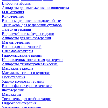
Виброплатформы
Аппараты для вытяжения позвоночника
БОС-терапия
Криотерапия
Ванны медицинские водолечебные
Тренажеры для разработки суставов
Лазерная терапия
Водолечебные кафедры и души
Аппараты для кинезотерапии
Магнитотерапия
Ванны для конечностей
Пневмомассажеры
Гидромассажные ванны
Направленная контактная диатермия
Аппараты физиотерапевтические
Массажные кресла
Массажные столы и кушетки
Озонотерапия
Ударно-волновая терапия
Ванны физиотерапевтические
Фототерапия
Массажеры
Тренажеры для реабилитации
Гидроколонотерапия
Ультразвуковая терапия