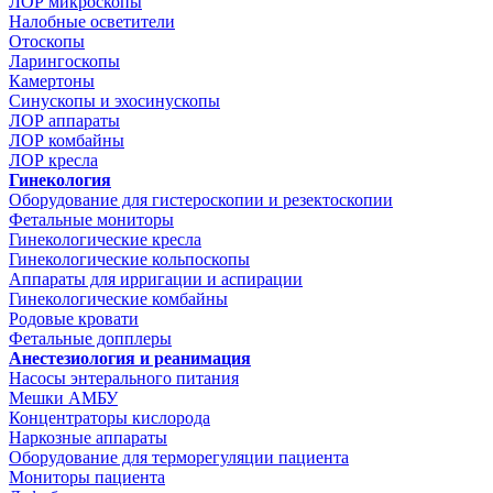
ЛОР микроскопы
Налобные осветители
Отоскопы
Ларингоскопы
Камертоны
Синускопы и эхосинускопы
ЛОР аппараты
ЛОР комбайны
ЛОР кресла
Гинекология
Оборудование для гистероскопии и резектоскопии
Фетальные мониторы
Гинекологические кресла
Гинекологические кольпоскопы
Аппараты для ирригации и аспирации
Гинекологические комбайны
Родовые кровати
Фетальные допплеры
Анестезиология и реанимация
Насосы энтерального питания
Мешки АМБУ
Концентраторы кислорода
Наркозные аппараты
Оборудование для терморегуляции пациента
Мониторы пациента