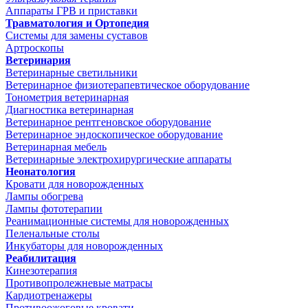
Аппараты ГРВ и приставки
Травматология и Ортопедия
Системы для замены суставов
Артроскопы
Ветеринария
Ветеринарные светильники
Ветеринарное физиотерапевтическое оборудование
Тонометрия ветеринарная
Диагностика ветеринарная
Ветеринарное рентгеновское оборудование
Ветеринарное эндоскопическое оборудование
Ветеринарная мебель
Ветеринарные электрохирургические аппараты
Неонатология
Кровати для новорожденных
Лампы обогрева
Лампы фототерапии
Реанимационные системы для новорожденных
Пеленальные столы
Инкубаторы для новорожденных
Реабилитация
Кинезотерапия
Противопролежневые матрасы
Кардиотренажеры
Противоожоговые кровати