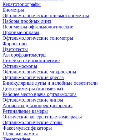
Кератотопографы
Биометры
Офтальмологические пневмотонометры
Наборы пробных линз
Периметры офтальмологические
Пробные оправы
Офтальмологические тонометры
Форопторы
Цветотесты
Авторефрактометры
Линейки скиаскопические
Офтальмоскопы
Офтальмологические микроскопы
Офтальмологические кресла
Бинокулярные лупы и налобные осветители
Диоптриметры (линзметры)
Рабочее место врача офтальмолога
Офтальмологические линзы
Аппараты для коррекции зрения
Ретинальные камеры
Оптические когерентные томографы
Офтальмологические столы
Факоэмульсификаторы
Щелевые лампы
Томография