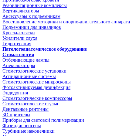
Реабилитационные комплексы
Вертикализаторы
Аксессуары к подъемникам
Восстановление моторики и опорно-двигательного аппарата
Подъемники для инвалидов
Кресла-коляски
Усилители слуха
Гидротерапия
Патологоанатомическое оборудование
Стоматология
Отбеливающие лампы
Апекслокаторы
Стоматологические установки
Аспирационные системы
Стоматологические микроскопы
Фотоактивируемая дезинфекция
Эндодонтия
Стоматологические компрессоры
Стоматологические стулья
Дентальные рентгены
3D принтеры
Приборы для световой полимеризации
Физиодиспенсеры
Турбинные наконечники