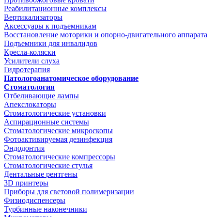
Реабилитационные комплексы
Вертикализаторы
Аксессуары к подъемникам
Восстановление моторики и опорно-двигательного аппарата
Подъемники для инвалидов
Кресла-коляски
Усилители слуха
Гидротерапия
Патологоанатомическое оборудование
Стоматология
Отбеливающие лампы
Апекслокаторы
Стоматологические установки
Аспирационные системы
Стоматологические микроскопы
Фотоактивируемая дезинфекция
Эндодонтия
Стоматологические компрессоры
Стоматологические стулья
Дентальные рентгены
3D принтеры
Приборы для световой полимеризации
Физиодиспенсеры
Турбинные наконечники