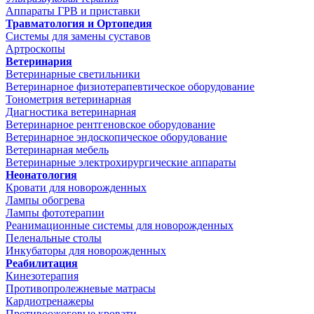
Аппараты ГРВ и приставки
Травматология и Ортопедия
Системы для замены суставов
Артроскопы
Ветеринария
Ветеринарные светильники
Ветеринарное физиотерапевтическое оборудование
Тонометрия ветеринарная
Диагностика ветеринарная
Ветеринарное рентгеновское оборудование
Ветеринарное эндоскопическое оборудование
Ветеринарная мебель
Ветеринарные электрохирургические аппараты
Неонатология
Кровати для новорожденных
Лампы обогрева
Лампы фототерапии
Реанимационные системы для новорожденных
Пеленальные столы
Инкубаторы для новорожденных
Реабилитация
Кинезотерапия
Противопролежневые матрасы
Кардиотренажеры
Противоожоговые кровати