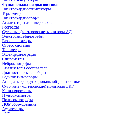
Функциональная диагностика
Электрокардиостимуляторы
Термометры
Электрокардиографы
Анализаторы допплеровские
Реографы
Суточные (холтеровские) мониторы АД
Электроэнцефалографы
Газоанализаторы
Стресс-системы
Тонометры
Эхоэнцефалографы
Спирометры
Нейромиографы
Анализаторы состава тела
Диагностические наборы
Бодиплетизмографы
Аппараты для функциональной диагностики
Суточные (холтеровские) мониторы ЭКГ
Капилляроскопы
Пульсоксиметры
Полисомнографы
ЛОР оборудование
Аудиометры