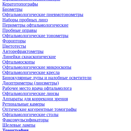
Кератотопографы
Биометры
Офтальмологические пневмотонометры
Наборы пробных линз
Периметры офтальмологические
Пробные оправы
Офтальмологические тонометры
Форопторы
Цветотесты
Авторефрактометры
Линейки скиаскопические
Офтальмоскопы
Офтальмологические микроскопы
Офтальмологические кресла
Бинокулярные лупы и налобные осветители
Диоптриметры (линзметры)
Рабочее место врача офтальмолога
Офтальмологические линзы
Аппараты для коррекции зрения
Ретинальные камеры
Оптические когерентные томографы
Офтальмологические столы
Факоэмульсификаторы
Щелевые лампы
Томография