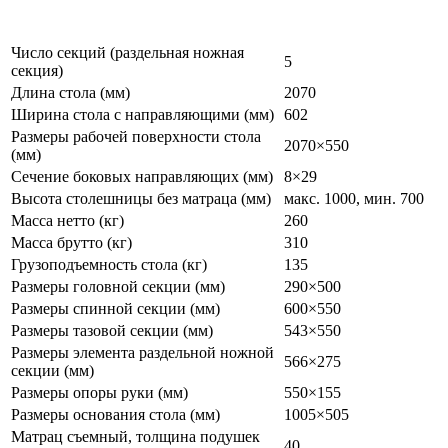
Число секций (раздельная ножная
5
секция)
Длина стола (мм)
2070
Ширина стола с направляющими (мм)
602
Размеры рабочей поверхности стола
2070×550
(мм)
Сечение боковых направляющих (мм)
8×29
Высота столешницы без матраца (мм)
макс. 1000, мин. 700
Масса нетто (кг)
260
Масса брутто (кг)
310
Грузоподъемность стола (кг)
135
Размеры головной секции (мм)
290×500
Размеры спинной секции (мм)
600×550
Размеры тазовой секции (мм)
543×550
Размеры элемента раздельной ножной
566×275
секции (мм)
Размеры опоры руки (мм)
550×155
Размеры основания стола (мм)
1005×505
Матрац съемный, толщина подушек
40