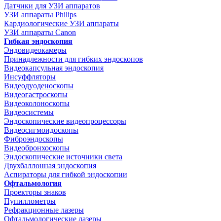
Датчики для УЗИ аппаратов
УЗИ аппараты Philips
Кардиологические УЗИ аппараты
УЗИ аппараты Canon
Гибкая эндоскопия
Эндовидеокамеры
Принадлежности для гибких эндоскопов
Видеокапсульная эндоскопия
Инсуффляторы
Видеодуоденоскопы
Видеогастроскопы
Видеоколоноскопы
Видеосистемы
Эндоскопические видеопроцессоры
Видеосигмоидоскопы
Фиброэндоскопы
Видеобронхоскопы
Эндоскопические источники света
Двухбаллонная эндоскопия
Аспираторы для гибкой эндоскопии
Офтальмология
Проекторы знаков
Пупиллометры
Рефракционные лазеры
Офтальмологические лазеры