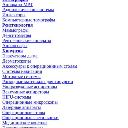
Аппараты МРТ
Радиологические системы
Инжекторы
Компьютерные томографы
Рентгенология
Маммографы
Денситометры
Рентгеновские аппараты
Ангиографы
Хирургия
Эвакуаторы дыма
Дерматоскопы
Аксессуары к операционнным столам
Системы навигации
Моторные системы
Расходные материалы для хирургии
Ультразвуковые аспираторы
Вакуумные аспираторы
HIFU-системы
Операционные микроскопы
Лазерные аппараты
Операционные столы
Операционные светильники
Медицинские консоли
Электрокоагуляторы