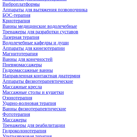
Виброплатформы
Аппараты для вытяжения позвоночника
БОС-терапия
Криотерапия
Ванны медицинские водолечебные
Тренажеры для разработки суставов
Лазерная терапия
Водолечебные кафедры и души
Аппараты для кинезотерапии
Магнитотерапия
Ванны для конечностей
Пневмомассажеры
Гидромассажные ванны
Направленная контактная диатермия
Аппараты физиотерапевтические
Массажные кресла
Массажные столы и кушетки
Озонотерапия
Ударно-волновая терапия
Ванны физиотерапевтические
Фототерапия
Массажеры
Тренажеры для реабилитации
Гидроколонотерапия
Ультразвуковая терапия