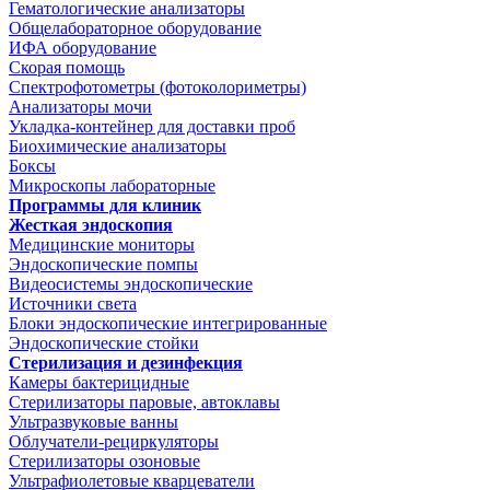
Гематологические анализаторы
Общелабораторное оборудование
ИФА оборудование
Скорая помощь
Спектрофотометры (фотоколориметры)
Анализаторы мочи
Укладка-контейнер для доставки проб
Биохимические анализаторы
Боксы
Микроскопы лабораторные
Программы для клиник
Жесткая эндоскопия
Медицинские мониторы
Эндоскопические помпы
Видеосистемы эндоскопические
Источники света
Блоки эндоскопические интегрированные
Эндоскопические стойки
Стерилизация и дезинфекция
Камеры бактерицидные
Стерилизаторы паровые, автоклавы
Ультразвуковые ванны
Облучатели-рециркуляторы
Стерилизаторы озоновые
Ультрафиолетовые кварцеватели