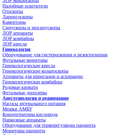
ЛОР микроскопы
Налобные осветители
Отоскопы
Ларингоскопы
Камертоны
Синускопы и эхосинускопы
ЛОР аппараты
ЛОР комбайны
ЛОР кресла
Гинекология
Оборудование для гистероскопии и резектоскопии
Фетальные мониторы
Гинекологические кресла
Гинекологические кольпоскопы
Аппараты для ирригации и аспирации
Гинекологические комбайны
Родовые кровати
Фетальные допплеры
Анестезиология и реанимация
Насосы энтерального питания
Мешки АМБУ
Концентраторы кислорода
Наркозные аппараты
Оборудование для терморегуляции пациента
Мониторы пациента