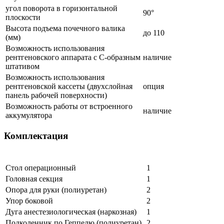
угол поворота в горизонтальной
90°
плоскости
Высота подъема почечного валика
до 110
(мм)
Возможность использования
рентгеновского аппарата с С-образным
наличие
штативом
Возможность использования
рентгеновской кассеты (двухслойная
опция
панель рабочей поверхности)
Возможность работы от встроенного
наличие
аккумулятора
Комплектация
Стол операционный
1
Головная секция
1
Опора для руки (полиуретан)
2
Упор боковой
2
Дуга анестезиологическая (наркозная)
1
Подколенник по Геппелю (полиуретан)
2