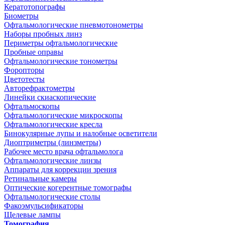
Кератотопографы
Биометры
Офтальмологические пневмотонометры
Наборы пробных линз
Периметры офтальмологические
Пробные оправы
Офтальмологические тонометры
Форопторы
Цветотесты
Авторефрактометры
Линейки скиаскопические
Офтальмоскопы
Офтальмологические микроскопы
Офтальмологические кресла
Бинокулярные лупы и налобные осветители
Диоптриметры (линзметры)
Рабочее место врача офтальмолога
Офтальмологические линзы
Аппараты для коррекции зрения
Ретинальные камеры
Оптические когерентные томографы
Офтальмологические столы
Факоэмульсификаторы
Щелевые лампы
Томография