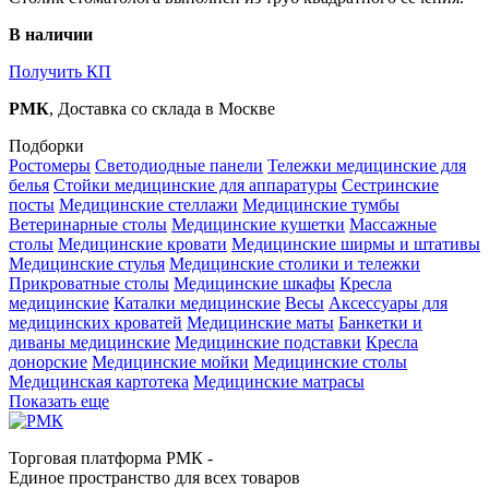
В наличии
Получить КП
РМК
, Доставка со склада в Москве
Подборки
Ростомеры
Светодиодные панели
Тележки медицинские для
белья
Стойки медицинские для аппаратуры
Сестринские
посты
Медицинские стеллажи
Медицинские тумбы
Ветеринарные столы
Медицинские кушетки
Массажные
столы
Медицинские кровати
Медицинские ширмы и штативы
Медицинские стулья
Медицинские столики и тележки
Прикроватные столы
Медицинские шкафы
Кресла
медицинские
Каталки медицинские
Весы
Аксессуары для
медицинских кроватей
Медицинские маты
Банкетки и
диваны медицинские
Медицинские подставки
Кресла
донорские
Медицинские мойки
Медицинские столы
Медицинская картотека
Медицинские матрасы
Показать еще
Торговая платформа РМК -
Единое пространство для всех товаров