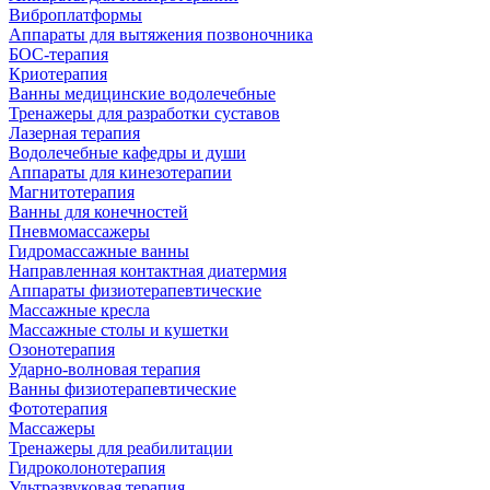
Виброплатформы
Аппараты для вытяжения позвоночника
БОС-терапия
Криотерапия
Ванны медицинские водолечебные
Тренажеры для разработки суставов
Лазерная терапия
Водолечебные кафедры и души
Аппараты для кинезотерапии
Магнитотерапия
Ванны для конечностей
Пневмомассажеры
Гидромассажные ванны
Направленная контактная диатермия
Аппараты физиотерапевтические
Массажные кресла
Массажные столы и кушетки
Озонотерапия
Ударно-волновая терапия
Ванны физиотерапевтические
Фототерапия
Массажеры
Тренажеры для реабилитации
Гидроколонотерапия
Ультразвуковая терапия