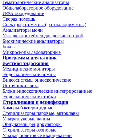
Гематологические анализаторы
Общелабораторное оборудование
ИФА оборудование
Скорая помощь
Спектрофотометры (фотоколориметры)
Анализаторы мочи
Укладка-контейнер для доставки проб
Биохимические анализаторы
Боксы
Микроскопы лабораторные
Программы для клиник
Жесткая эндоскопия
Медицинские мониторы
Эндоскопические помпы
Видеосистемы эндоскопические
Источники света
Блоки эндоскопические интегрированные
Эндоскопические стойки
Стерилизация и дезинфекция
Камеры бактерицидные
Стерилизаторы паровые, автоклавы
Ультразвуковые ванны
Облучатели-рециркуляторы
Стерилизаторы озоновые
Ультрафиолетовые кварцеватели