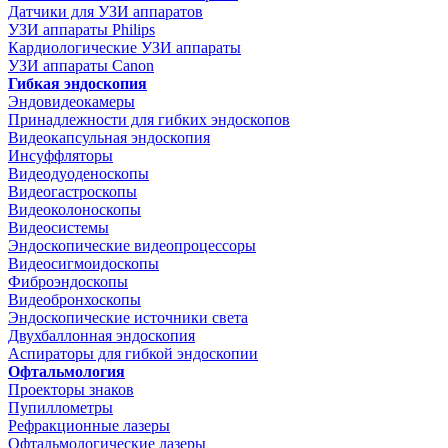
Датчики для УЗИ аппаратов
УЗИ аппараты Philips
Кардиологические УЗИ аппараты
УЗИ аппараты Canon
Гибкая эндоскопия
Эндовидеокамеры
Принадлежности для гибких эндоскопов
Видеокапсульная эндоскопия
Инсуффляторы
Видеодуоденоскопы
Видеогастроскопы
Видеоколоноскопы
Видеосистемы
Эндоскопические видеопроцессоры
Видеосигмоидоскопы
Фиброэндоскопы
Видеобронхоскопы
Эндоскопические источники света
Двухбаллонная эндоскопия
Аспираторы для гибкой эндоскопии
Офтальмология
Проекторы знаков
Пупиллометры
Рефракционные лазеры
Офтальмологические лазеры