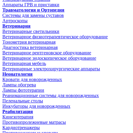
Аппараты ГРВ и приставки
Травматология и Ортопедия
Системы для замены суставов
Артроскопы
Ветеринария
Ветеринарные светильники
Ветеринарное физиотерапевтическое оборудование
Тонометрия ветеринарная
Диагностика ветеринарная
Ветеринарное рентгеновское оборудование
Ветеринарное эндоскопическое оборудование
Ветеринарная мебель
Ветеринарные электрохирургические аппараты
Неонатология
Кровати для новорожденных
Лампы обогрева
Лампы фототерапии
Реанимационные системы для новорожденных
Пеленальные столы
Инкубаторы для новорожденных
Реабилитация
Кинезотерапия
Противопролежневые матрасы
Кардиотренажеры
Противоожоговые кровати