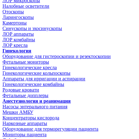
ЛОР микроскопы
Налобные осветители
Отоскопы
Ларингоскопы
Камертоны
Синускопы и эхосинускопы
ЛОР аппараты
ЛОР комбайны
ЛОР кресла
Гинекология
Оборудование для гистероскопии и резектоскопии
Фетальные мониторы
Гинекологические кресла
Гинекологические кольпоскопы
Аппараты для ирригации и аспирации
Гинекологические комбайны
Родовые кровати
Фетальные допплеры
Анестезиология и реанимация
Насосы энтерального питания
Мешки АМБУ
Концентраторы кислорода
Наркозные аппараты
Оборудование для терморегуляции пациента
Мониторы пациента