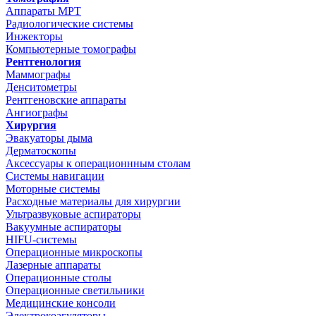
Аппараты МРТ
Радиологические системы
Инжекторы
Компьютерные томографы
Рентгенология
Маммографы
Денситометры
Рентгеновские аппараты
Ангиографы
Хирургия
Эвакуаторы дыма
Дерматоскопы
Аксессуары к операционнным столам
Системы навигации
Моторные системы
Расходные материалы для хирургии
Ультразвуковые аспираторы
Вакуумные аспираторы
HIFU-системы
Операционные микроскопы
Лазерные аппараты
Операционные столы
Операционные светильники
Медицинские консоли
Электрокоагуляторы