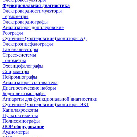
Функциональная диагностика
Электрокардиостимуляторы
Термометры
Электрокардиографы
Анализаторы допплеровские
Реографы
Суточные (холтеровские) мониторы АД
Электроэнцефалографы
Газоанализаторы
Стресс-системы
Тонометры
Эхоэнцефалографы
Спирометры
Нейромиографы
Анализаторы состава тела
Диагностические наборы
Бодиплетизмографы
Аппараты для функциональной диагностики
Суточные (холтеровские) мониторы ЭКГ
Капилляроскопы
Пульсоксиметры
Полисомнографы
ЛОР оборудование
Аудиометры