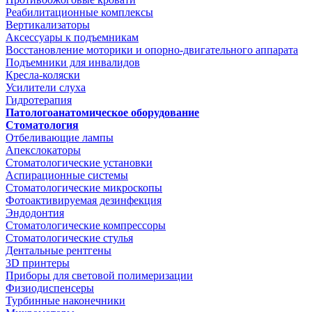
Реабилитационные комплексы
Вертикализаторы
Аксессуары к подъемникам
Восстановление моторики и опорно-двигательного аппарата
Подъемники для инвалидов
Кресла-коляски
Усилители слуха
Гидротерапия
Патологоанатомическое оборудование
Стоматология
Отбеливающие лампы
Апекслокаторы
Стоматологические установки
Аспирационные системы
Стоматологические микроскопы
Фотоактивируемая дезинфекция
Эндодонтия
Стоматологические компрессоры
Стоматологические стулья
Дентальные рентгены
3D принтеры
Приборы для световой полимеризации
Физиодиспенсеры
Турбинные наконечники