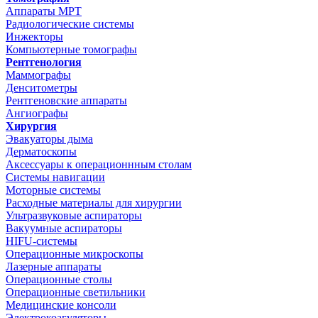
Аппараты МРТ
Радиологические системы
Инжекторы
Компьютерные томографы
Рентгенология
Маммографы
Денситометры
Рентгеновские аппараты
Ангиографы
Хирургия
Эвакуаторы дыма
Дерматоскопы
Аксессуары к операционнным столам
Системы навигации
Моторные системы
Расходные материалы для хирургии
Ультразвуковые аспираторы
Вакуумные аспираторы
HIFU-системы
Операционные микроскопы
Лазерные аппараты
Операционные столы
Операционные светильники
Медицинские консоли
Электрокоагуляторы