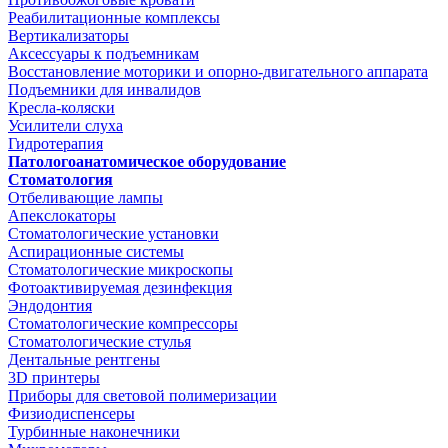
Реабилитационные комплексы
Вертикализаторы
Аксессуары к подъемникам
Восстановление моторики и опорно-двигательного аппарата
Подъемники для инвалидов
Кресла-коляски
Усилители слуха
Гидротерапия
Патологоанатомическое оборудование
Стоматология
Отбеливающие лампы
Апекслокаторы
Стоматологические установки
Аспирационные системы
Стоматологические микроскопы
Фотоактивируемая дезинфекция
Эндодонтия
Стоматологические компрессоры
Стоматологические стулья
Дентальные рентгены
3D принтеры
Приборы для световой полимеризации
Физиодиспенсеры
Турбинные наконечники