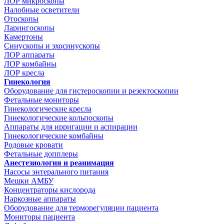
ЛОР микроскопы
Налобные осветители
Отоскопы
Ларингоскопы
Камертоны
Синускопы и эхосинускопы
ЛОР аппараты
ЛОР комбайны
ЛОР кресла
Гинекология
Оборудование для гистероскопии и резектоскопии
Фетальные мониторы
Гинекологические кресла
Гинекологические кольпоскопы
Аппараты для ирригации и аспирации
Гинекологические комбайны
Родовые кровати
Фетальные допплеры
Анестезиология и реанимация
Насосы энтерального питания
Мешки АМБУ
Концентраторы кислорода
Наркозные аппараты
Оборудование для терморегуляции пациента
Мониторы пациента