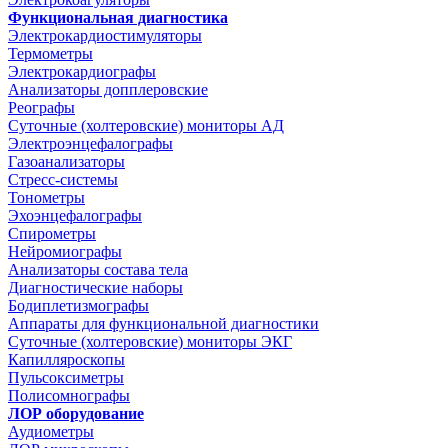
Функциональная диагностика
Электрокардиостимуляторы
Термометры
Электрокардиографы
Анализаторы допплеровские
Реографы
Суточные (холтеровские) мониторы АД
Электроэнцефалографы
Газоанализаторы
Стресс-системы
Тонометры
Эхоэнцефалографы
Спирометры
Нейромиографы
Анализаторы состава тела
Диагностические наборы
Бодиплетизмографы
Аппараты для функциональной диагностики
Суточные (холтеровские) мониторы ЭКГ
Капилляроскопы
Пульсоксиметры
Полисомнографы
ЛОР оборудование
Аудиометры