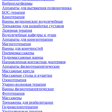
Виброплатформы
Аппараты для вытяжения позвоночника
БОС-терапия
Криотерапия
Ванны медицинские водолечебные
Тренажеры для разработки суставов
Лазерная терапия
Водолечебные кафедры и души
Аппараты для кинезотерапии
Магнитотерапия
Ванны для конечностей
Пневмомассажеры
Гидромассажные ванны
Направленная контактная диатермия
Аппараты физиотерапевтические
Массажные кресла
Массажные столы и кушетки
Озонотерапия
Ударно-волновая терапия
Ванны физиотерапевтические
Фототерапия
Массажеры
Тренажеры для реабилитации
Гидроколонотерапия
Ультразвуковая терапия