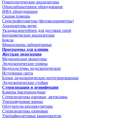
Гематологические анализаторы
Общелабораторное оборудование
ИФА оборудование
Скорая помощь
Спектрофотометры (фотоколориметры)
Анализаторы мочи
Укладка-контейнер для доставки проб
Биохимические анализаторы
Боксы
Микроскопы лабораторные
Программы для клиник
Жесткая эндоскопия
Медицинские мониторы
Эндоскопические помпы
Видеосистемы эндоскопические
Источники света
Блоки эндоскопические интегрированные
Эндоскопические стойки
Стерилизация и дезинфекция
Камеры бактерицидные
Стерилизаторы паровые, автоклавы
Ультразвуковые ванны
Облучатели-рециркуляторы
Стерилизаторы озоновые
Ультрафиолетовые кварцеватели