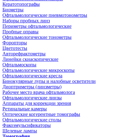
Кератотопографы
Биометры
Офтальмологические пневмотонометры
Наборы пробных линз
Периметры офтальмологические
Пробные оправы
Офтальмологические тонометры
Форопторы
Цветотесты
Авторефрактометры
Линейки скиаскопические
Офтальмоскопы
Офтальмологические микроскопы
Офтальмологические кресла
Бинокулярные лупы и налобные осветители
Диоптриметры (линзметры)
Рабочее место врача офтальмолога
Офтальмологические линзы
Аппараты для коррекции зрения
Ретинальные камеры
Оптические когерентные томографы
Офтальмологические столы
Факоэмульсификаторы
Щелевые лампы
Томография