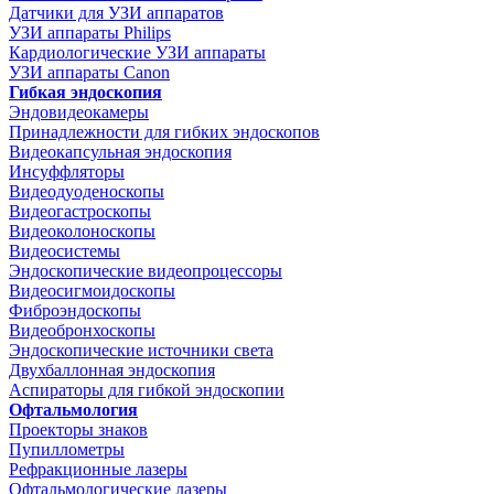
Датчики для УЗИ аппаратов
УЗИ аппараты Philips
Кардиологические УЗИ аппараты
УЗИ аппараты Canon
Гибкая эндоскопия
Эндовидеокамеры
Принадлежности для гибких эндоскопов
Видеокапсульная эндоскопия
Инсуффляторы
Видеодуоденоскопы
Видеогастроскопы
Видеоколоноскопы
Видеосистемы
Эндоскопические видеопроцессоры
Видеосигмоидоскопы
Фиброэндоскопы
Видеобронхоскопы
Эндоскопические источники света
Двухбаллонная эндоскопия
Аспираторы для гибкой эндоскопии
Офтальмология
Проекторы знаков
Пупиллометры
Рефракционные лазеры
Офтальмологические лазеры