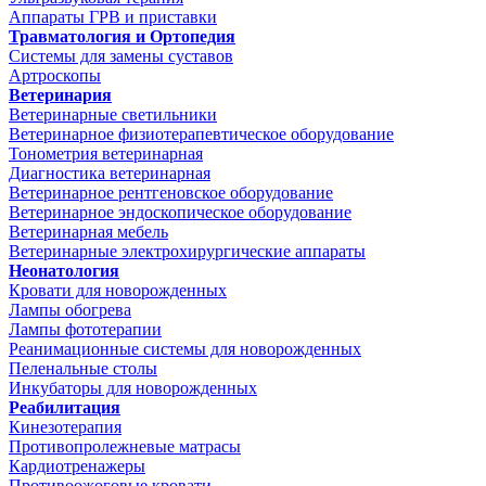
Аппараты ГРВ и приставки
Травматология и Ортопедия
Системы для замены суставов
Артроскопы
Ветеринария
Ветеринарные светильники
Ветеринарное физиотерапевтическое оборудование
Тонометрия ветеринарная
Диагностика ветеринарная
Ветеринарное рентгеновское оборудование
Ветеринарное эндоскопическое оборудование
Ветеринарная мебель
Ветеринарные электрохирургические аппараты
Неонатология
Кровати для новорожденных
Лампы обогрева
Лампы фототерапии
Реанимационные системы для новорожденных
Пеленальные столы
Инкубаторы для новорожденных
Реабилитация
Кинезотерапия
Противопролежневые матрасы
Кардиотренажеры
Противоожоговые кровати