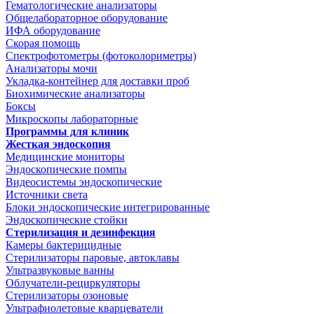
Гематологические анализаторы
Общелабораторное оборудование
ИФА оборудование
Скорая помощь
Спектрофотометры (фотоколориметры)
Анализаторы мочи
Укладка-контейнер для доставки проб
Биохимические анализаторы
Боксы
Микроскопы лабораторные
Программы для клиник
Жесткая эндоскопия
Медицинские мониторы
Эндоскопические помпы
Видеосистемы эндоскопические
Источники света
Блоки эндоскопические интегрированные
Эндоскопические стойки
Стерилизация и дезинфекция
Камеры бактерицидные
Стерилизаторы паровые, автоклавы
Ультразвуковые ванны
Облучатели-рециркуляторы
Стерилизаторы озоновые
Ультрафиолетовые кварцеватели