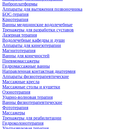
Виброплатформы
Аппараты для вытяжения позвоночника
БОС-терапия
Криотерапия
Ванны медицинские водолечебные
Тренажеры для разработки суставов
Лазерная терапия
Водолечебные кафедры и души
Аппараты для кинезотерапии
Магнитотерапия
Ванны для конечностей
Пневмомассажеры
Гидромассажные ванны
Направленная контактная диатермия
Аппараты физиотерапевтические
Массажные кресла
Массажные столы и кушетки
Озонотерапия
Ударно-волновая терапия
Ванны физиотерапевтические
Фототерапия
Массажеры
Тренажеры для реабилитации
Гидроколонотерапия
Ультразвуковая терапия