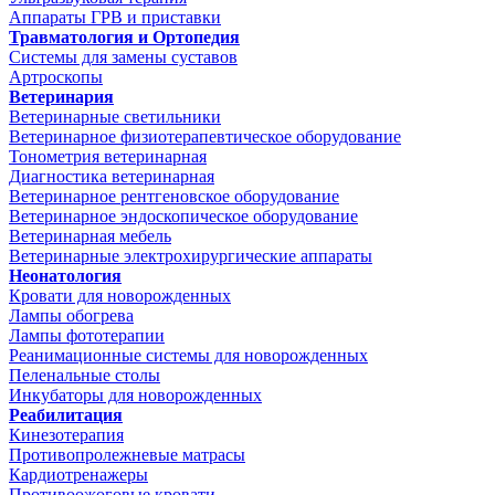
Аппараты ГРВ и приставки
Травматология и Ортопедия
Системы для замены суставов
Артроскопы
Ветеринария
Ветеринарные светильники
Ветеринарное физиотерапевтическое оборудование
Тонометрия ветеринарная
Диагностика ветеринарная
Ветеринарное рентгеновское оборудование
Ветеринарное эндоскопическое оборудование
Ветеринарная мебель
Ветеринарные электрохирургические аппараты
Неонатология
Кровати для новорожденных
Лампы обогрева
Лампы фототерапии
Реанимационные системы для новорожденных
Пеленальные столы
Инкубаторы для новорожденных
Реабилитация
Кинезотерапия
Противопролежневые матрасы
Кардиотренажеры
Противоожоговые кровати