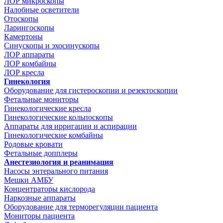
ЛОР микроскопы
Налобные осветители
Отоскопы
Ларингоскопы
Камертоны
Синускопы и эхосинускопы
ЛОР аппараты
ЛОР комбайны
ЛОР кресла
Гинекология
Оборудование для гистероскопии и резектоскопии
Фетальные мониторы
Гинекологические кресла
Гинекологические кольпоскопы
Аппараты для ирригации и аспирации
Гинекологические комбайны
Родовые кровати
Фетальные допплеры
Анестезиология и реанимация
Насосы энтерального питания
Мешки АМБУ
Концентраторы кислорода
Наркозные аппараты
Оборудование для терморегуляции пациента
Мониторы пациента