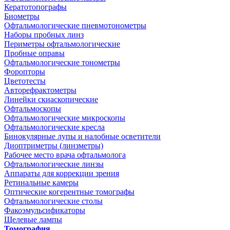
Кератотопографы
Биометры
Офтальмологические пневмотонометры
Наборы пробных линз
Периметры офтальмологические
Пробные оправы
Офтальмологические тонометры
Форопторы
Цветотесты
Авторефрактометры
Линейки скиаскопические
Офтальмоскопы
Офтальмологические микроскопы
Офтальмологические кресла
Бинокулярные лупы и налобные осветители
Диоптриметры (линзметры)
Рабочее место врача офтальмолога
Офтальмологические линзы
Аппараты для коррекции зрения
Ретинальные камеры
Оптические когерентные томографы
Офтальмологические столы
Факоэмульсификаторы
Щелевые лампы
Томография