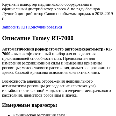
Крупный импортер медицинского оборудования и
официальный дистрибьютор класса А по ряду брендов.
Лучший дистрибьютор Canon по объемам продаж в 2018-2019
г.
Запросить КП
Консультироваться
Описание Tomey RT-7000
Автоматический рефкератометр (авторефкератометр) RT-
7000
- высокоэффективный прибор для определения
преломляющей способности глаз. Предназначен для
измерения рефракционной силы и измерения кривизны
роговицы; межзрачкового расстояния, диаметров роговицы и
зрачка; базовой кривизны основания контактных линз.
Возможность анализа отображения неправильного
астигматизма роговицы (определение кератоконуса)
и стабильности слезной жидкости; измерение межзрачкового
расстояния, диаметров роговицы и зрачка.
Измеряемые параметры
Клиническая рефракция глаза;