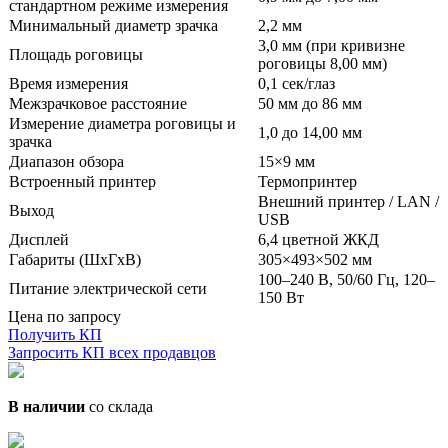
стандартном режиме измерения
Минимальный диаметр зрачка
2,2 мм
3,0 мм (при кривизне
Площадь роговицы
роговицы 8,00 мм)
Время измерения
0,1 сек/глаз
Межзрачковое расстояние
50 мм до 86 мм
Измерение диаметра роговицы и
1,0 до 14,00 мм
зрачка
Диапазон обзора
15×9 мм
Встроенный принтер
Термопринтер
Внешний принтер / LAN /
Выход
USB
Дисплей
6,4 цветной ЖКД
Габариты (ШxГxВ)
305×493×502 мм
100–240 В, 50/60 Гц, 120–
Питание электрической сети
150 Вт
Цена по запросу
Получить КП
Запросить КП всех продавцов
В наличии
со склада