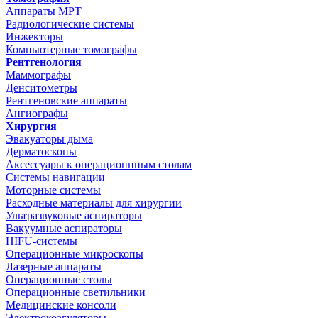
Аппараты МРТ
Радиологические системы
Инжекторы
Компьютерные томографы
Рентгенология
Маммографы
Денситометры
Рентгеновские аппараты
Ангиографы
Хирургия
Эвакуаторы дыма
Дерматоскопы
Аксессуары к операционнным столам
Системы навигации
Моторные системы
Расходные материалы для хирургии
Ультразвуковые аспираторы
Вакуумные аспираторы
HIFU-системы
Операционные микроскопы
Лазерные аппараты
Операционные столы
Операционные светильники
Медицинские консоли
Электрокоагуляторы