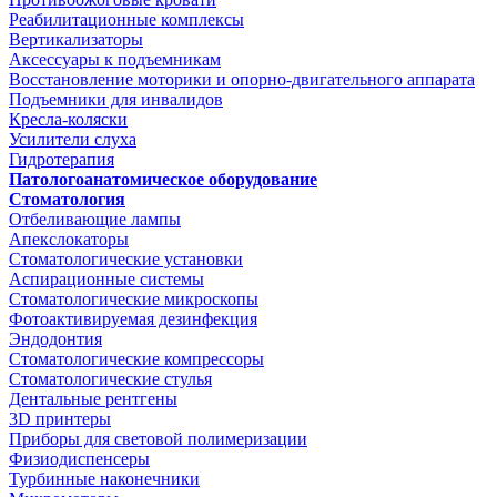
Реабилитационные комплексы
Вертикализаторы
Аксессуары к подъемникам
Восстановление моторики и опорно-двигательного аппарата
Подъемники для инвалидов
Кресла-коляски
Усилители слуха
Гидротерапия
Патологоанатомическое оборудование
Стоматология
Отбеливающие лампы
Апекслокаторы
Стоматологические установки
Аспирационные системы
Стоматологические микроскопы
Фотоактивируемая дезинфекция
Эндодонтия
Стоматологические компрессоры
Стоматологические стулья
Дентальные рентгены
3D принтеры
Приборы для световой полимеризации
Физиодиспенсеры
Турбинные наконечники