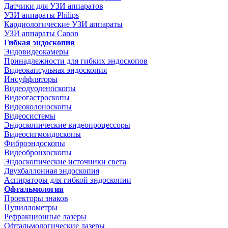
Датчики для УЗИ аппаратов
УЗИ аппараты Philips
Кардиологические УЗИ аппараты
УЗИ аппараты Canon
Гибкая эндоскопия
Эндовидеокамеры
Принадлежности для гибких эндоскопов
Видеокапсульная эндоскопия
Инсуффляторы
Видеодуоденоскопы
Видеогастроскопы
Видеоколоноскопы
Видеосистемы
Эндоскопические видеопроцессоры
Видеосигмоидоскопы
Фиброэндоскопы
Видеобронхоскопы
Эндоскопические источники света
Двухбаллонная эндоскопия
Аспираторы для гибкой эндоскопии
Офтальмология
Проекторы знаков
Пупиллометры
Рефракционные лазеры
Офтальмологические лазеры