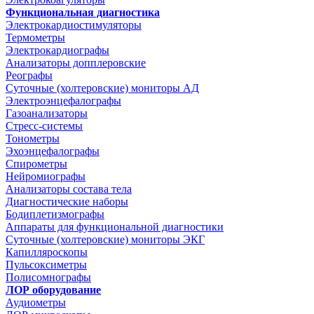
Функциональная диагностика
Электрокардиостимуляторы
Термометры
Электрокардиографы
Анализаторы допплеровские
Реографы
Суточные (холтеровские) мониторы АД
Электроэнцефалографы
Газоанализаторы
Стресс-системы
Тонометры
Эхоэнцефалографы
Спирометры
Нейромиографы
Анализаторы состава тела
Диагностические наборы
Бодиплетизмографы
Аппараты для функциональной диагностики
Суточные (холтеровские) мониторы ЭКГ
Капилляроскопы
Пульсоксиметры
Полисомнографы
ЛОР оборудование
Аудиометры