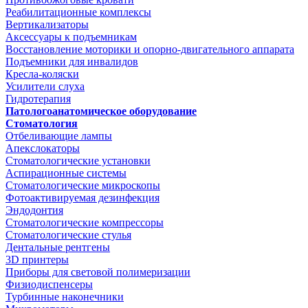
Реабилитационные комплексы
Вертикализаторы
Аксессуары к подъемникам
Восстановление моторики и опорно-двигательного аппарата
Подъемники для инвалидов
Кресла-коляски
Усилители слуха
Гидротерапия
Патологоанатомическое оборудование
Стоматология
Отбеливающие лампы
Апекслокаторы
Стоматологические установки
Аспирационные системы
Стоматологические микроскопы
Фотоактивируемая дезинфекция
Эндодонтия
Стоматологические компрессоры
Стоматологические стулья
Дентальные рентгены
3D принтеры
Приборы для световой полимеризации
Физиодиспенсеры
Турбинные наконечники