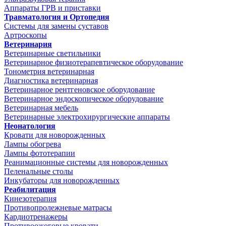
Аппараты ГРВ и приставки
Травматология и Ортопедия
Системы для замены суставов
Артроскопы
Ветеринария
Ветеринарные светильники
Ветеринарное физиотерапевтическое оборудование
Тонометрия ветеринарная
Диагностика ветеринарная
Ветеринарное рентгеновское оборудование
Ветеринарное эндоскопическое оборудование
Ветеринарная мебель
Ветеринарные электрохирургические аппараты
Неонатология
Кровати для новорожденных
Лампы обогрева
Лампы фототерапии
Реанимационные системы для новорожденных
Пеленальные столы
Инкубаторы для новорожденных
Реабилитация
Кинезотерапия
Противопролежневые матрасы
Кардиотренажеры
Противоожоговые кровати