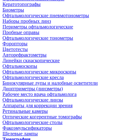
Кератотопографы
Биометры
Офтальмологические пневмотонометры
Наборы пробных линз
Периметры офтальмологические
Пробные оправы
Офтальмологические тонометры
Форопторы
Цветотесты
Авторефрактометры
Линейки скиаскопические
Офтальмоскопы
Офтальмологические микроскопы
Офтальмологические кресла
Бинокулярные лупы и налобные осветители
Диоптриметры (линзметры)
Рабочее место врача офтальмолога
Офтальмологические линзы
Аппараты для коррекции зрения
Ретинальные камеры
Оптические когерентные томографы
Офтальмологические столы
Факоэмульсификаторы
Щелевые лампы
Томография