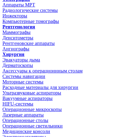
Аппараты МРТ
Радиологические системы
Инжекторы
Компьютерные томографы
Рентгенология
Маммографы
Денситометры
Рентгеновские аппараты
Ангиографы
Хирургия
Эвакуаторы дыма
Дерматоскопы
Аксессуары к операционнным столам
Системы навигации
Моторные системы
Расходные материалы для хирургии
Ультразвуковые аспираторы
Вакуумные аспираторы
HIFU-системы
Операционные микроскопы
Лазерные аппараты
Операционные столы
Операционные светильники
Медицинские консоли
Электрокоагуляторы