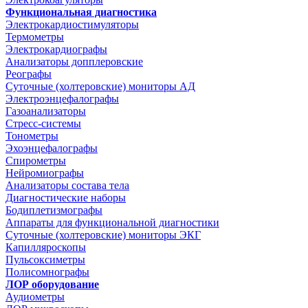
Функциональная диагностика
Электрокардиостимуляторы
Термометры
Электрокардиографы
Анализаторы допплеровские
Реографы
Суточные (холтеровские) мониторы АД
Электроэнцефалографы
Газоанализаторы
Стресс-системы
Тонометры
Эхоэнцефалографы
Спирометры
Нейромиографы
Анализаторы состава тела
Диагностические наборы
Бодиплетизмографы
Аппараты для функциональной диагностики
Суточные (холтеровские) мониторы ЭКГ
Капилляроскопы
Пульсоксиметры
Полисомнографы
ЛОР оборудование
Аудиометры