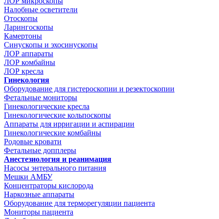
ЛОР микроскопы
Налобные осветители
Отоскопы
Ларингоскопы
Камертоны
Синускопы и эхосинускопы
ЛОР аппараты
ЛОР комбайны
ЛОР кресла
Гинекология
Оборудование для гистероскопии и резектоскопии
Фетальные мониторы
Гинекологические кресла
Гинекологические кольпоскопы
Аппараты для ирригации и аспирации
Гинекологические комбайны
Родовые кровати
Фетальные допплеры
Анестезиология и реанимация
Насосы энтерального питания
Мешки АМБУ
Концентраторы кислорода
Наркозные аппараты
Оборудование для терморегуляции пациента
Мониторы пациента