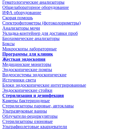
Гематологические анализаторы
Общелабораторное оборудование
ИФА оборудование
Скорая помощь
Спектрофотометры (фотоколориметры)
Анализаторы мочи
Укладка-контейнер для доставки проб
Биохимические анализаторы
Боксы
Микроскопы лабораторные
Программы для клиник
Жесткая эндоскопия
Медицинские мониторы
Эндоскопические помпы
Видеосистемы эндоскопические
Источники света
Блоки эндоскопические интегрированные
Эндоскопические стойки
Стерилизация и дезинфекция
Камеры бактерицидные
Стерилизаторы паровые, автоклавы
Ультразвуковые ванны
Облучатели-рециркуляторы
Стерилизаторы озоновые
Ультрафиолетовые кварцеватели