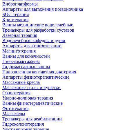
Виброплатформы
Аппараты для вытяжения позвоночника
БОС-терапия
Криотерапия
Ванны медицинские водолечебные
Тренажеры для разработки суставов
Лазерная терапия
Водолечебные кафедры и души
Аппараты для кинезотерапии
Магнитотерапия
Ванны для конечностей
Пневмомассажеры
Гидромассажные ванны
Направленная контактная диатермия
Аппараты физиотерапевтические
Массажные кресла
Массажные столы и кушетки
Озонотерапия
Ударно-волновая терапия
Ванны физиотерапевтические
Фототерапия
Массажеры
Тренажеры для реабилитации
Гидроколонотерапия
Ультразвуковая терапия