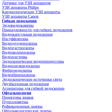
Датчики для УЗИ аппаратов
УЗИ аппараты Philips
Кардиологические УЗИ аппараты
УЗИ аппараты Canon
Гибкая эндоскопия
Эндовидеокамеры
Принадлежности для гибких эндоскопов
Видеокапсульная эндоскопия
Инсуффляторы
Видеодуоденоскопы
Видеогастроскопы
Видеоколоноскопы
Видеосистемы
Эндоскопические видеопроцессоры
Видеосигмоидоскопы
Фиброэндоскопы
Видеобронхоскопы
Эндоскопические источники света
Двухбаллонная эндоскопия
Аспираторы для гибкой эндоскопии
Офтальмология
Проекторы знаков
Пупиллометры
Рефракционные лазеры
Офтальмологические лазеры