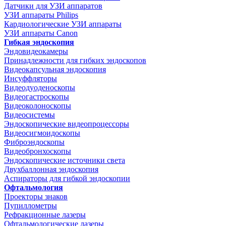
Датчики для УЗИ аппаратов
УЗИ аппараты Philips
Кардиологические УЗИ аппараты
УЗИ аппараты Canon
Гибкая эндоскопия
Эндовидеокамеры
Принадлежности для гибких эндоскопов
Видеокапсульная эндоскопия
Инсуффляторы
Видеодуоденоскопы
Видеогастроскопы
Видеоколоноскопы
Видеосистемы
Эндоскопические видеопроцессоры
Видеосигмоидоскопы
Фиброэндоскопы
Видеобронхоскопы
Эндоскопические источники света
Двухбаллонная эндоскопия
Аспираторы для гибкой эндоскопии
Офтальмология
Проекторы знаков
Пупиллометры
Рефракционные лазеры
Офтальмологические лазеры