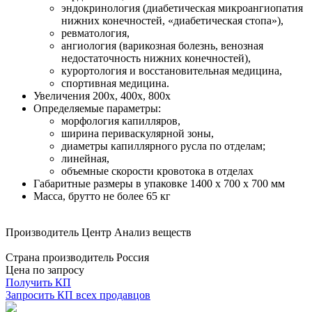
эндокринология (диабетическая микроангиопатия
нижних конечностей, «диабетическая стопа»),
ревматология,
ангиология (варикозная болезнь, венозная
недостаточность нижних конечностей),
курортология и восстановительная медицина,
спортивная медицина.
Увеличения 200х, 400х, 800х
Определяемые параметры:
морфология капилляров,
ширина периваскулярной зоны,
диаметры капиллярного русла по отделам;
линейная,
объемные скорости кровотока в отделах
Габаритные размеры в упаковке 1400 х 700 х 700 мм
Масса, брутто не более 65 кг
Производитель Центр Анализ веществ
Страна производитель Россия
Цена по запросу
Получить КП
Запросить КП всех продавцов