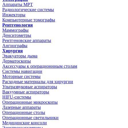
Аппараты МРТ
Радиологические системы
Инжекторы
Компьютерные томографы
Рентгенология
Маммографы
Денситометры
Рентгеновские аппараты
Ангиографы
Хирургия
Эвакуаторы дыма
Дерматоскопы
Аксессуары к операционнным столам
Системы навигации
Моторные системы
Расходные материалы для хирургии
Ультразвуковые аспираторы
Вакуумные аспираторы
HIFU-системы
Операционные микроскопы
Лазерные аппараты
Операционные столы
Операционные светильники
Медицинские консоли
Электрокоагуляторы