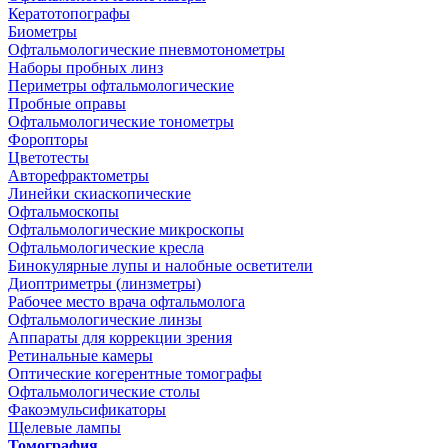
Кератотопографы
Биометры
Офтальмологические пневмотонометры
Наборы пробных линз
Периметры офтальмологические
Пробные оправы
Офтальмологические тонометры
Форопторы
Цветотесты
Авторефрактометры
Линейки скиаскопические
Офтальмоскопы
Офтальмологические микроскопы
Офтальмологические кресла
Бинокулярные лупы и налобные осветители
Диоптриметры (линзметры)
Рабочее место врача офтальмолога
Офтальмологические линзы
Аппараты для коррекции зрения
Ретинальные камеры
Оптические когерентные томографы
Офтальмологические столы
Факоэмульсификаторы
Щелевые лампы
Томография