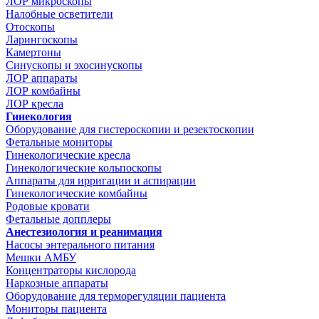
ЛОР микроскопы
Налобные осветители
Отоскопы
Ларингоскопы
Камертоны
Синускопы и эхосинускопы
ЛОР аппараты
ЛОР комбайны
ЛОР кресла
Гинекология
Оборудование для гистероскопии и резектоскопии
Фетальные мониторы
Гинекологические кресла
Гинекологические кольпоскопы
Аппараты для ирригации и аспирации
Гинекологические комбайны
Родовые кровати
Фетальные допплеры
Анестезиология и реанимация
Насосы энтерального питания
Мешки АМБУ
Концентраторы кислорода
Наркозные аппараты
Оборудование для терморегуляции пациента
Мониторы пациента