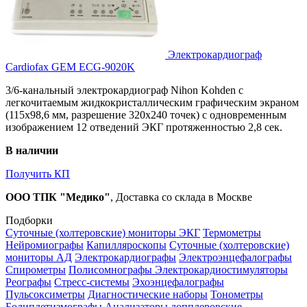
Электрокардиограф
Cardiofax GEM ECG-9020K
3/6-канальный электрокардиограф Nihon Kohden с
легкочитаемым жидкокристаллическим графическим экраном
(115x98,6 мм, разрешение 320х240 точек) с одновременным
изображением 12 отведений ЭКГ протяженностью 2,8 сек.
В наличии
Получить КП
ООО ТПК "Медико"
, Доставка со склада в Москве
Подборки
Суточные (холтеровские) мониторы ЭКГ
Термометры
Нейромиографы
Капилляроскопы
Суточные (холтеровские)
мониторы АД
Электрокардиографы
Электроэнцефалографы
Спирометры
Полисомнографы
Электрокардиостимуляторы
Реографы
Стресс-системы
Эхоэнцефалографы
Пульсоксиметры
Диагностические наборы
Тонометры
Бодиплетизмографы
Анализаторы допплеровские