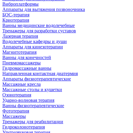
Виброплатформы
Аппараты для вытяжения позвоночника
БОС-терапия
Криотерапия
Ванны медицинские водолечебные
Тренажеры для разработки суставов
Лазерная терапия
Водолечебные кафедры и души
Аппараты для кинезотерапии
Магнитотерапия
Ванны для конечностей
Пневмомассажеры
Гидромассажные ванны
Направленная контактная диатермия
Аппараты физиотерапевтические
Массажные кресла
Массажные столы и кушетки
Озонотерапия
Ударно-волновая терапия
Ванны физиотерапевтические
Фототерапия
Массажеры
Тренажеры для реабилитации
Гидроколонотерапия
Ультразвуковая терапия