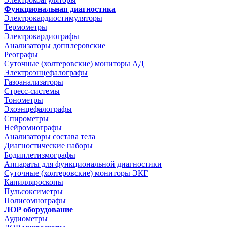
Функциональная диагностика
Электрокардиостимуляторы
Термометры
Электрокардиографы
Анализаторы допплеровские
Реографы
Суточные (холтеровские) мониторы АД
Электроэнцефалографы
Газоанализаторы
Стресс-системы
Тонометры
Эхоэнцефалографы
Спирометры
Нейромиографы
Анализаторы состава тела
Диагностические наборы
Бодиплетизмографы
Аппараты для функциональной диагностики
Суточные (холтеровские) мониторы ЭКГ
Капилляроскопы
Пульсоксиметры
Полисомнографы
ЛОР оборудование
Аудиометры