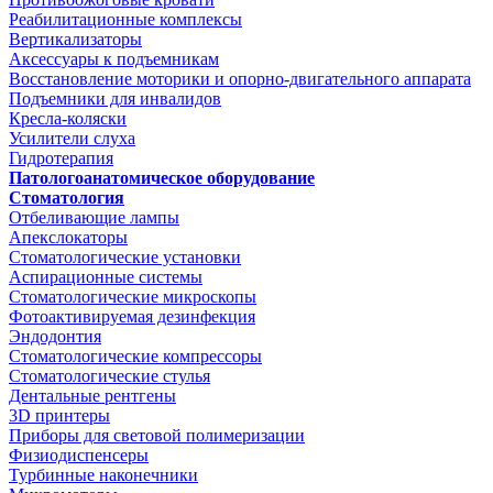
Реабилитационные комплексы
Вертикализаторы
Аксессуары к подъемникам
Восстановление моторики и опорно-двигательного аппарата
Подъемники для инвалидов
Кресла-коляски
Усилители слуха
Гидротерапия
Патологоанатомическое оборудование
Стоматология
Отбеливающие лампы
Апекслокаторы
Стоматологические установки
Аспирационные системы
Стоматологические микроскопы
Фотоактивируемая дезинфекция
Эндодонтия
Стоматологические компрессоры
Стоматологические стулья
Дентальные рентгены
3D принтеры
Приборы для световой полимеризации
Физиодиспенсеры
Турбинные наконечники