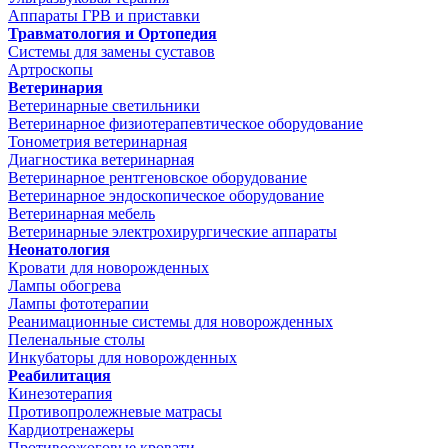
Аппараты ГРВ и приставки
Травматология и Ортопедия
Системы для замены суставов
Артроскопы
Ветеринария
Ветеринарные светильники
Ветеринарное физиотерапевтическое оборудование
Тонометрия ветеринарная
Диагностика ветеринарная
Ветеринарное рентгеновское оборудование
Ветеринарное эндоскопическое оборудование
Ветеринарная мебель
Ветеринарные электрохирургические аппараты
Неонатология
Кровати для новорожденных
Лампы обогрева
Лампы фототерапии
Реанимационные системы для новорожденных
Пеленальные столы
Инкубаторы для новорожденных
Реабилитация
Кинезотерапия
Противопролежневые матрасы
Кардиотренажеры
Противоожоговые кровати