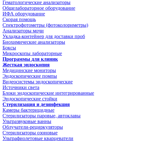
Гематологические анализаторы
Общелабораторное оборудование
ИФА оборудование
Скорая помощь
Спектрофотометры (фотоколориметры)
Анализаторы мочи
Укладка-контейнер для доставки проб
Биохимические анализаторы
Боксы
Микроскопы лабораторные
Программы для клиник
Жесткая эндоскопия
Медицинские мониторы
Эндоскопические помпы
Видеосистемы эндоскопические
Источники света
Блоки эндоскопические интегрированные
Эндоскопические стойки
Стерилизация и дезинфекция
Камеры бактерицидные
Стерилизаторы паровые, автоклавы
Ультразвуковые ванны
Облучатели-рециркуляторы
Стерилизаторы озоновые
Ультрафиолетовые кварцеватели