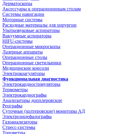
Дерматоскопы
Аксессуары к операционнным столам
Системы навигации
Моторные системы
Расходные материалы для хирургии
Ультразвуковые аспираторы
Вакуумные аспираторы
HIFU-системы
Операционные микроскопы
Лазерные аппараты
Операционные столы
Операционные светильники
Медицинские консоли
Электрокоагуляторы
Функциональная диагностика
Электрокардиостимуляторы
Термометры
Электрокардиографы
Анализаторы допплеровские
Реографы
Суточные (холтеровские) мониторы АД
Электроэнцефалографы
Газоанализаторы
Стресс-системы
Тонометры