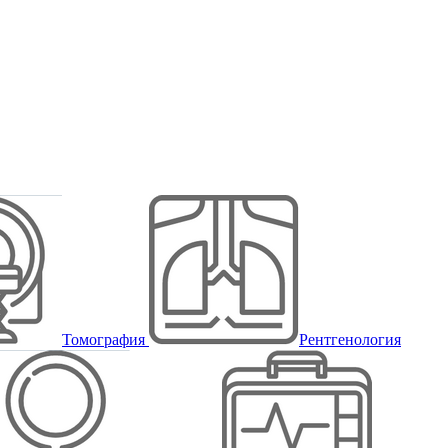
Томография
Рентгенология