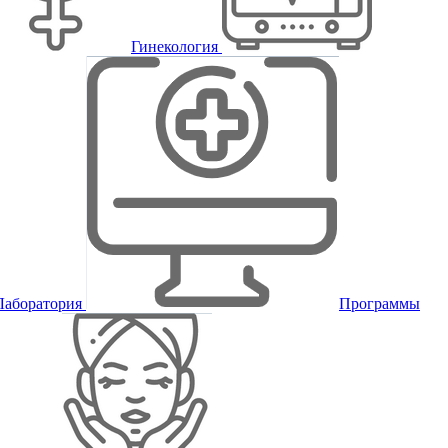
Гинекология
Лаборатория
Программы