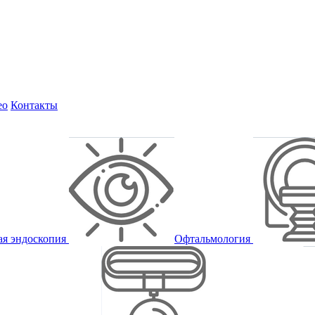
ео
Контакты
ая эндоскопия
Офтальмология