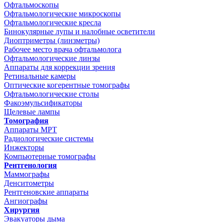
Офтальмоскопы
Офтальмологические микроскопы
Офтальмологические кресла
Бинокулярные лупы и налобные осветители
Диоптриметры (линзметры)
Рабочее место врача офтальмолога
Офтальмологические линзы
Аппараты для коррекции зрения
Ретинальные камеры
Оптические когерентные томографы
Офтальмологические столы
Факоэмульсификаторы
Щелевые лампы
Томография
Аппараты МРТ
Радиологические системы
Инжекторы
Компьютерные томографы
Рентгенология
Маммографы
Денситометры
Рентгеновские аппараты
Ангиографы
Хирургия
Эвакуаторы дыма