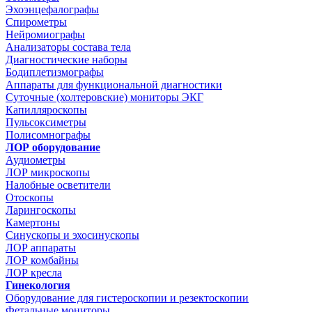
Эхоэнцефалографы
Спирометры
Нейромиографы
Анализаторы состава тела
Диагностические наборы
Бодиплетизмографы
Аппараты для функциональной диагностики
Суточные (холтеровские) мониторы ЭКГ
Капилляроскопы
Пульсоксиметры
Полисомнографы
ЛОР оборудование
Аудиометры
ЛОР микроскопы
Налобные осветители
Отоскопы
Ларингоскопы
Камертоны
Синускопы и эхосинускопы
ЛОР аппараты
ЛОР комбайны
ЛОР кресла
Гинекология
Оборудование для гистероскопии и резектоскопии
Фетальные мониторы