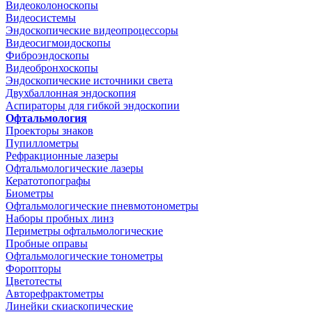
Видеоколоноскопы
Видеосистемы
Эндоскопические видеопроцессоры
Видеосигмоидоскопы
Фиброэндоскопы
Видеобронхоскопы
Эндоскопические источники света
Двухбаллонная эндоскопия
Аспираторы для гибкой эндоскопии
Офтальмология
Проекторы знаков
Пупиллометры
Рефракционные лазеры
Офтальмологические лазеры
Кератотопографы
Биометры
Офтальмологические пневмотонометры
Наборы пробных линз
Периметры офтальмологические
Пробные оправы
Офтальмологические тонометры
Форопторы
Цветотесты
Авторефрактометры
Линейки скиаскопические