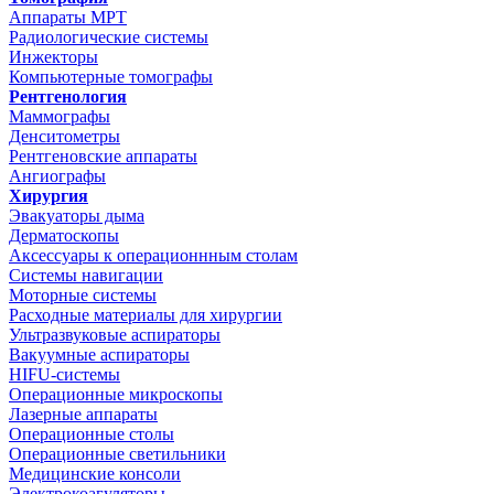
Аппараты МРТ
Радиологические системы
Инжекторы
Компьютерные томографы
Рентгенология
Маммографы
Денситометры
Рентгеновские аппараты
Ангиографы
Хирургия
Эвакуаторы дыма
Дерматоскопы
Аксессуары к операционнным столам
Системы навигации
Моторные системы
Расходные материалы для хирургии
Ультразвуковые аспираторы
Вакуумные аспираторы
HIFU-системы
Операционные микроскопы
Лазерные аппараты
Операционные столы
Операционные светильники
Медицинские консоли
Электрокоагуляторы