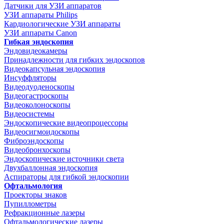
Датчики для УЗИ аппаратов
УЗИ аппараты Philips
Кардиологические УЗИ аппараты
УЗИ аппараты Canon
Гибкая эндоскопия
Эндовидеокамеры
Принадлежности для гибких эндоскопов
Видеокапсульная эндоскопия
Инсуффляторы
Видеодуоденоскопы
Видеогастроскопы
Видеоколоноскопы
Видеосистемы
Эндоскопические видеопроцессоры
Видеосигмоидоскопы
Фиброэндоскопы
Видеобронхоскопы
Эндоскопические источники света
Двухбаллонная эндоскопия
Аспираторы для гибкой эндоскопии
Офтальмология
Проекторы знаков
Пупиллометры
Рефракционные лазеры
Офтальмологические лазеры