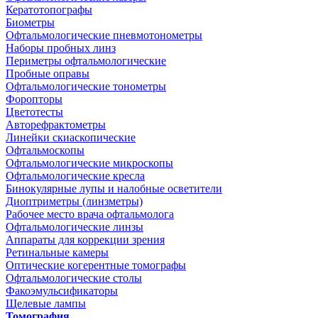
Кератотопографы
Биометры
Офтальмологические пневмотонометры
Наборы пробных линз
Периметры офтальмологические
Пробные оправы
Офтальмологические тонометры
Форопторы
Цветотесты
Авторефрактометры
Линейки скиаскопические
Офтальмоскопы
Офтальмологические микроскопы
Офтальмологические кресла
Бинокулярные лупы и налобные осветители
Диоптриметры (линзметры)
Рабочее место врача офтальмолога
Офтальмологические линзы
Аппараты для коррекции зрения
Ретинальные камеры
Оптические когерентные томографы
Офтальмологические столы
Факоэмульсификаторы
Щелевые лампы
Томография