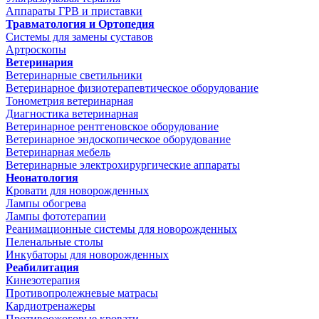
Аппараты ГРВ и приставки
Травматология и Ортопедия
Системы для замены суставов
Артроскопы
Ветеринария
Ветеринарные светильники
Ветеринарное физиотерапевтическое оборудование
Тонометрия ветеринарная
Диагностика ветеринарная
Ветеринарное рентгеновское оборудование
Ветеринарное эндоскопическое оборудование
Ветеринарная мебель
Ветеринарные электрохирургические аппараты
Неонатология
Кровати для новорожденных
Лампы обогрева
Лампы фототерапии
Реанимационные системы для новорожденных
Пеленальные столы
Инкубаторы для новорожденных
Реабилитация
Кинезотерапия
Противопролежневые матрасы
Кардиотренажеры
Противоожоговые кровати