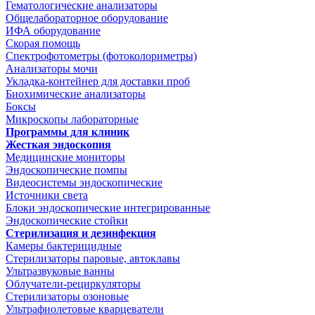
Гематологические анализаторы
Общелабораторное оборудование
ИФА оборудование
Скорая помощь
Спектрофотометры (фотоколориметры)
Анализаторы мочи
Укладка-контейнер для доставки проб
Биохимические анализаторы
Боксы
Микроскопы лабораторные
Программы для клиник
Жесткая эндоскопия
Медицинские мониторы
Эндоскопические помпы
Видеосистемы эндоскопические
Источники света
Блоки эндоскопические интегрированные
Эндоскопические стойки
Стерилизация и дезинфекция
Камеры бактерицидные
Стерилизаторы паровые, автоклавы
Ультразвуковые ванны
Облучатели-рециркуляторы
Стерилизаторы озоновые
Ультрафиолетовые кварцеватели