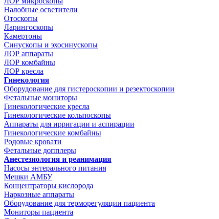
ЛОР микроскопы
Налобные осветители
Отоскопы
Ларингоскопы
Камертоны
Синускопы и эхосинускопы
ЛОР аппараты
ЛОР комбайны
ЛОР кресла
Гинекология
Оборудование для гистероскопии и резектоскопии
Фетальные мониторы
Гинекологические кресла
Гинекологические кольпоскопы
Аппараты для ирригации и аспирации
Гинекологические комбайны
Родовые кровати
Фетальные допплеры
Анестезиология и реанимация
Насосы энтерального питания
Мешки АМБУ
Концентраторы кислорода
Наркозные аппараты
Оборудование для терморегуляции пациента
Мониторы пациента