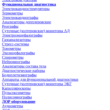
Функциональная диагностика
Электрокардиостимуляторы
Термометры
Электрокардиографы
Анализаторы допплеровские
Реографы
Суточные (холтеровские) мониторы АД
Электроэнцефалографы
Газоанализаторы
Стресс-системы
Тонометры
Эхоэнцефалографы
Спирометры
Нейромиографы
Анализаторы состава тела
Диагностические наборы
Бодиплетизмографы
Аппараты для функциональной диагностики
Суточные (холтеровские) мониторы ЭКГ
Капилляроскопы
Пульсоксиметры
Полисомнографы
ЛОР оборудование
Аудиометры