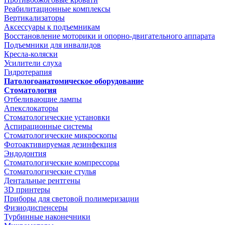
Реабилитационные комплексы
Вертикализаторы
Аксессуары к подъемникам
Восстановление моторики и опорно-двигательного аппарата
Подъемники для инвалидов
Кресла-коляски
Усилители слуха
Гидротерапия
Патологоанатомическое оборудование
Стоматология
Отбеливающие лампы
Апекслокаторы
Стоматологические установки
Аспирационные системы
Стоматологические микроскопы
Фотоактивируемая дезинфекция
Эндодонтия
Стоматологические компрессоры
Стоматологические стулья
Дентальные рентгены
3D принтеры
Приборы для световой полимеризации
Физиодиспенсеры
Турбинные наконечники