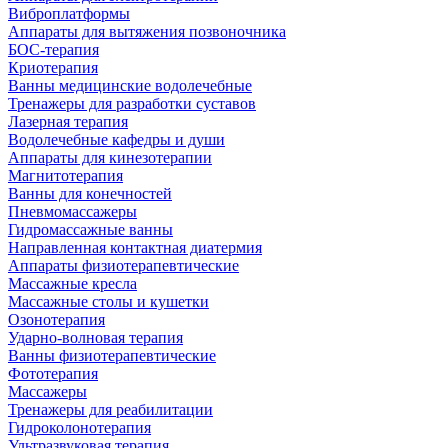
Виброплатформы
Аппараты для вытяжения позвоночника
БОС-терапия
Криотерапия
Ванны медицинские водолечебные
Тренажеры для разработки суставов
Лазерная терапия
Водолечебные кафедры и души
Аппараты для кинезотерапии
Магнитотерапия
Ванны для конечностей
Пневмомассажеры
Гидромассажные ванны
Направленная контактная диатермия
Аппараты физиотерапевтические
Массажные кресла
Массажные столы и кушетки
Озонотерапия
Ударно-волновая терапия
Ванны физиотерапевтические
Фототерапия
Массажеры
Тренажеры для реабилитации
Гидроколонотерапия
Ультразвуковая терапия