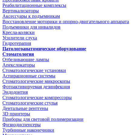
Реабилитационные комплексы
Вертикализаторы
Аксессуары к подъемникам
Восстановление моторики и опорно-двигательного аппарата
Подъемники для инвалидов
Кресла-коляски
Усилители слуха
Гидротерапия
Патологоанатомическое оборудование
Стоматология
Отбеливающие лампы
Апекслокаторы
Стоматологические установки
Аспирационные системы
Стоматологические микроскопы
Фотоактивируемая дезинфекция
Эндодонтия
Стоматологические компрессоры
Стоматологические стулья
Дентальные рентгены
3D принтеры
Приборы для световой полимеризации
Физиодиспенсеры
Турбинные наконечники