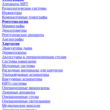
Аппараты МРТ
Радиологические системы
Инжекторы
Компьютерные томографы
Рентгенология
Маммографы
Денситометры
Рентгеновские аппараты
Ангиографы
Хирургия
Эвакуаторы дыма
Дерматоскопы
Аксессуары к операционнным столам
Системы навигации
Моторные системы
Расходные материалы для хирургии
Ультразвуковые аспираторы
Вакуумные аспираторы
HIFU-системы
Операционные микроскопы
Лазерные аппараты
Операционные столы
Операционные светильники
Медицинские консоли
Электрокоагуляторы