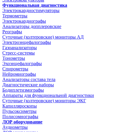
Функциональная диагностика
Электрокардиостимуляторы
Термометры
Электрокардиографы
Анализаторы допплеровские
Реографы
Суточные (холтеровские) мониторы АД
Электроэнцефалографы
Газоанализаторы
Стресс-системы
Тонометры
Эхоэнцефалографы
Спирометры
Нейромиографы
Анализаторы состава тела
Диагностические наборы
Бодиплетизмографы
Аппараты для функциональной диагностики
Суточные (холтеровские) мониторы ЭКГ
Капилляроскопы
Пульсоксиметры
Полисомнографы
ЛОР оборудование
Аудиометры