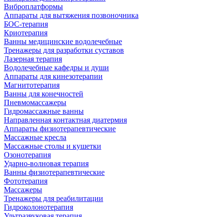
Виброплатформы
Аппараты для вытяжения позвоночника
БОС-терапия
Криотерапия
Ванны медицинские водолечебные
Тренажеры для разработки суставов
Лазерная терапия
Водолечебные кафедры и души
Аппараты для кинезотерапии
Магнитотерапия
Ванны для конечностей
Пневмомассажеры
Гидромассажные ванны
Направленная контактная диатермия
Аппараты физиотерапевтические
Массажные кресла
Массажные столы и кушетки
Озонотерапия
Ударно-волновая терапия
Ванны физиотерапевтические
Фототерапия
Массажеры
Тренажеры для реабилитации
Гидроколонотерапия
Ультразвуковая терапия