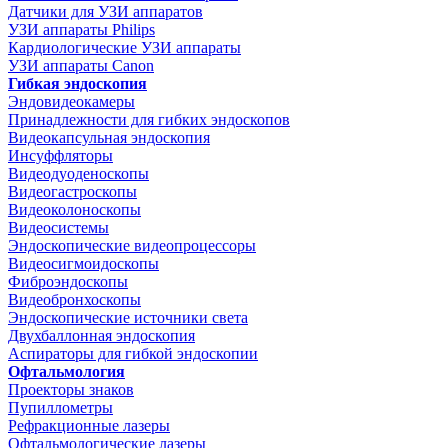
Датчики для УЗИ аппаратов
УЗИ аппараты Philips
Кардиологические УЗИ аппараты
УЗИ аппараты Canon
Гибкая эндоскопия
Эндовидеокамеры
Принадлежности для гибких эндоскопов
Видеокапсульная эндоскопия
Инсуффляторы
Видеодуоденоскопы
Видеогастроскопы
Видеоколоноскопы
Видеосистемы
Эндоскопические видеопроцессоры
Видеосигмоидоскопы
Фиброэндоскопы
Видеобронхоскопы
Эндоскопические источники света
Двухбаллонная эндоскопия
Аспираторы для гибкой эндоскопии
Офтальмология
Проекторы знаков
Пупиллометры
Рефракционные лазеры
Офтальмологические лазеры