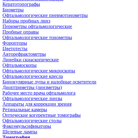
Кератотопографы
Биометры
Офтальмологические пневмотонометры
Наборы пробных линз
Периметры офтальмологические
Пробные оправы
Офтальмологические тонометры
Форопторы
Цветотесты
Авторефрактометры
Линейки скиаскопические
Офтальмоскопы
Офтальмологические микроскопы
Офтальмологические кресла
Бинокулярные лупы и налобные осветители
Диоптриметры (линзметры)
Рабочее место врача офтальмолога
Офтальмологические линзы
Аппараты для коррекции зрения
Ретинальные камеры
Оптические когерентные томографы
Офтальмологические столы
Факоэмульсификаторы
Щелевые лампы
Томография