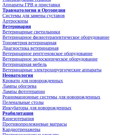
Аппараты ГРВ и приставки
Травматология и Ортопедия
Системы для замены суставов
Артроскопы
Ветеринария
Ветеринарные светильники
Ветеринарное физиотерапевтическое оборудование
Тонометрия ветеринарная
Диагностика ветеринарная
Ветеринарное рентгеновское оборудование
Ветеринарное эндоскопическое оборудование
Ветеринарная мебель
Ветеринарные электрохирургические аппараты
Неонатология
Кровати для новорожденных
Лампы обогрева
Лампы фототерапии
Реанимационные системы для новорожденных
Пеленальные столы
Инкубаторы для новорожденных
Реабилитация
Кинезотерапия
Противопролежневые матрасы
Кардиотренажеры
Противоожоговые кровати