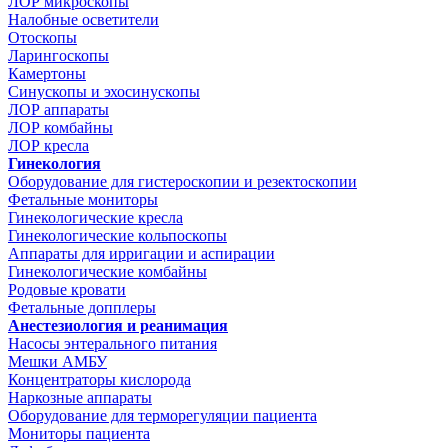
ЛОР микроскопы
Налобные осветители
Отоскопы
Ларингоскопы
Камертоны
Синускопы и эхосинускопы
ЛОР аппараты
ЛОР комбайны
ЛОР кресла
Гинекология
Оборудование для гистероскопии и резектоскопии
Фетальные мониторы
Гинекологические кресла
Гинекологические кольпоскопы
Аппараты для ирригации и аспирации
Гинекологические комбайны
Родовые кровати
Фетальные допплеры
Анестезиология и реанимация
Насосы энтерального питания
Мешки АМБУ
Концентраторы кислорода
Наркозные аппараты
Оборудование для терморегуляции пациента
Мониторы пациента