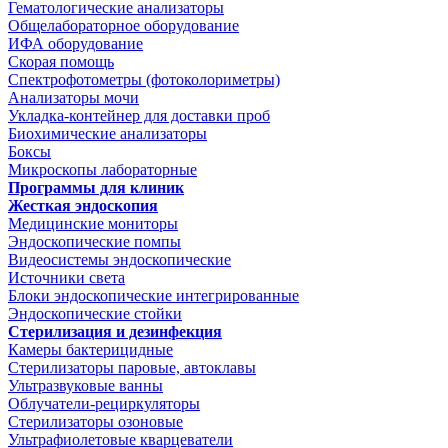
Гематологические анализаторы
Общелабораторное оборудование
ИФА оборудование
Скорая помощь
Спектрофотометры (фотоколориметры)
Анализаторы мочи
Укладка-контейнер для доставки проб
Биохимические анализаторы
Боксы
Микроскопы лабораторные
Программы для клиник
Жесткая эндоскопия
Медицинские мониторы
Эндоскопические помпы
Видеосистемы эндоскопические
Источники света
Блоки эндоскопические интегрированные
Эндоскопические стойки
Стерилизация и дезинфекция
Камеры бактерицидные
Стерилизаторы паровые, автоклавы
Ультразвуковые ванны
Облучатели-рециркуляторы
Стерилизаторы озоновые
Ультрафиолетовые кварцеватели