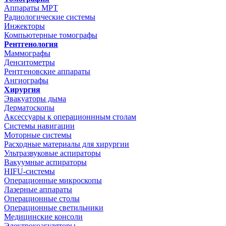
Аппараты МРТ
Радиологические системы
Инжекторы
Компьютерные томографы
Рентгенология
Маммографы
Денситометры
Рентгеновские аппараты
Ангиографы
Хирургия
Эвакуаторы дыма
Дерматоскопы
Аксессуары к операционнным столам
Системы навигации
Моторные системы
Расходные материалы для хирургии
Ультразвуковые аспираторы
Вакуумные аспираторы
HIFU-системы
Операционные микроскопы
Лазерные аппараты
Операционные столы
Операционные светильники
Медицинские консоли
Электрокоагуляторы