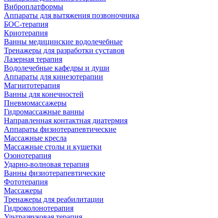
Виброплатформы
Аппараты для вытяжения позвоночника
БОС-терапия
Криотерапия
Ванны медицинские водолечебные
Тренажеры для разработки суставов
Лазерная терапия
Водолечебные кафедры и души
Аппараты для кинезотерапии
Магнитотерапия
Ванны для конечностей
Пневмомассажеры
Гидромассажные ванны
Направленная контактная диатермия
Аппараты физиотерапевтические
Массажные кресла
Массажные столы и кушетки
Озонотерапия
Ударно-волновая терапия
Ванны физиотерапевтические
Фототерапия
Массажеры
Тренажеры для реабилитации
Гидроколонотерапия
Ультразвуковая терапия