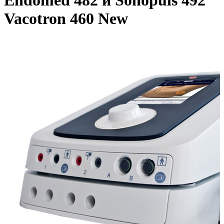
Endomed 482 и Sonopuls 492
Vacotron 460 New