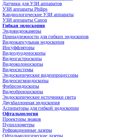
Датчики для УЗИ аппаратов
УЗИ аппараты Philips
Кардиологические УЗИ аппараты
УЗИ аппараты Canon
Гибкая эндоскопия
Эндовидеокамеры
Принадлежности для гибких эндоскопов
Видеокапсульная эндоскопия
Инсуффляторы
Видеодуоденоскопы
Видеогастроскопы
Видеоколоноскопы
Видеосистемы
Эндоскопические видеопроцессоры
Видеосигмоидоскопы
Фиброэндоскопы
Видеобронхоскопы
Эндоскопические источники света
Двухбаллонная эндоскопия
Аспираторы для гибкой эндоскопии
Офтальмология
Проекторы знаков
Пупиллометры
Рефракционные лазеры
Офтальмологические лазеры