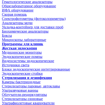
Гематологические анализаторы
Общелабораторное оборудование
ИФА оборудование
Скорая помощь
Спектрофотометры (фотоколориметры)
Анализаторы мочи
Укладка-контейнер для доставки проб
Биохимические анализаторы
Боксы
Микроскопы лабораторные
Программы для клиник
Жесткая эндоскопия
Медицинские мониторы
Эндоскопические помпы
Видеосистемы эндоскопические
Источники света
Блоки эндоскопические интегрированные
Эндоскопические стойки
Стерилизация и дезинфекция
Камеры бактерицидные
Стерилизаторы паровые, автоклавы
Ультразвуковые ванны
Облучатели-рециркуляторы
Стерилизаторы озоновые
Ультрафиолетовые кварцеватели