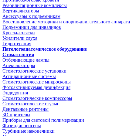
Реабилитационные комплексы
Вертикализаторы
Аксессуары к подъемникам
Восстановление моторики и опорно-двигательного аппарата
Подъемники для инвалидов
Кресла-коляски
Усилители слуха
Гидротерапия
Патологоанатомическое оборудование
Стоматология
Отбеливающие лампы
Апекслокаторы
Стоматологические установки
Аспирационные системы
Стоматологические микроскопы
Фотоактивируемая дезинфекция
Эндодонтия
Стоматологические компрессоры
Стоматологические стулья
Дентальные рентгены
3D принтеры
Приборы для световой полимеризации
Физиодиспенсеры
Турбинные наконечники