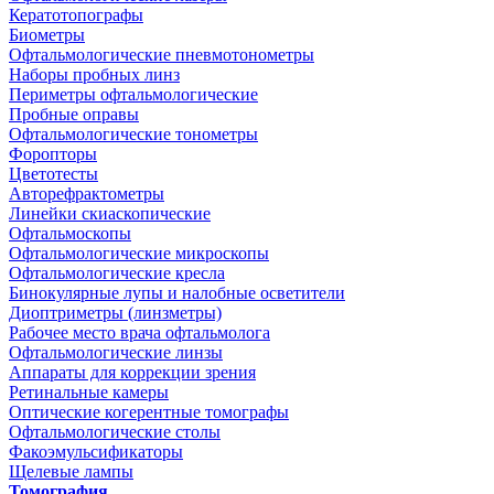
Кератотопографы
Биометры
Офтальмологические пневмотонометры
Наборы пробных линз
Периметры офтальмологические
Пробные оправы
Офтальмологические тонометры
Форопторы
Цветотесты
Авторефрактометры
Линейки скиаскопические
Офтальмоскопы
Офтальмологические микроскопы
Офтальмологические кресла
Бинокулярные лупы и налобные осветители
Диоптриметры (линзметры)
Рабочее место врача офтальмолога
Офтальмологические линзы
Аппараты для коррекции зрения
Ретинальные камеры
Оптические когерентные томографы
Офтальмологические столы
Факоэмульсификаторы
Щелевые лампы
Томография