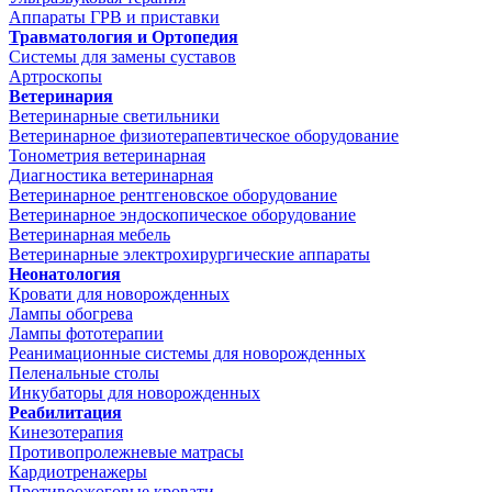
Аппараты ГРВ и приставки
Травматология и Ортопедия
Системы для замены суставов
Артроскопы
Ветеринария
Ветеринарные светильники
Ветеринарное физиотерапевтическое оборудование
Тонометрия ветеринарная
Диагностика ветеринарная
Ветеринарное рентгеновское оборудование
Ветеринарное эндоскопическое оборудование
Ветеринарная мебель
Ветеринарные электрохирургические аппараты
Неонатология
Кровати для новорожденных
Лампы обогрева
Лампы фототерапии
Реанимационные системы для новорожденных
Пеленальные столы
Инкубаторы для новорожденных
Реабилитация
Кинезотерапия
Противопролежневые матрасы
Кардиотренажеры
Противоожоговые кровати