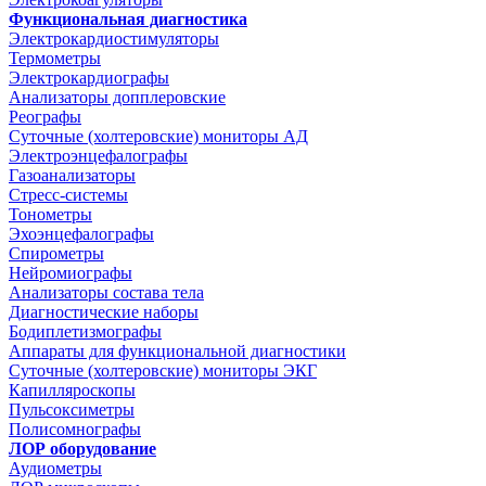
Функциональная диагностика
Электрокардиостимуляторы
Термометры
Электрокардиографы
Анализаторы допплеровские
Реографы
Суточные (холтеровские) мониторы АД
Электроэнцефалографы
Газоанализаторы
Стресс-системы
Тонометры
Эхоэнцефалографы
Спирометры
Нейромиографы
Анализаторы состава тела
Диагностические наборы
Бодиплетизмографы
Аппараты для функциональной диагностики
Суточные (холтеровские) мониторы ЭКГ
Капилляроскопы
Пульсоксиметры
Полисомнографы
ЛОР оборудование
Аудиометры