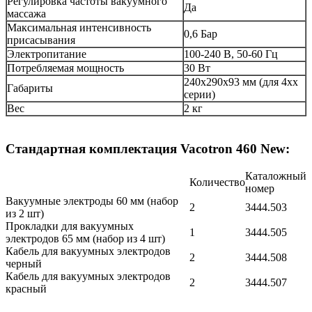
Регулировка частоты вакуумного
Да
массажа
Максимальная интенсивность
0,6 Бар
присасывания
Электропитание
100-240 В, 50-60 Гц
Потребляемая мощность
30 Вт
240x290x93 мм (для 4хх
Габариты
серии)
Вес
2 кг
Стандартная комплектация Vacotron 460 New:
Каталожный
Количество
номер
Вакуумные электроды 60 мм (набор
2
3444.503
из 2 шт)
Прокладки для вакуумных
1
3444.505
электродов 65 мм (набор из 4 шт)
Кабель для вакуумных электродов
2
3444.508
черный
Кабель для вакуумных электродов
2
3444.507
красный