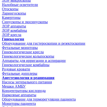
ЛОР микроскопы
Налобные осветители
Отоскопы
Ларингоскопы
Камертоны
Синускопы и эхосинускопы
ЛОР аппараты
ЛОР комбайны
ЛОР кресла
Гинекология
Оборудование для гистероскопии и резектоскопии
Фетальные мониторы
Гинекологические кресла
Гинекологические кольпоскопы
Аппараты для ирригации и аспирации
Гинекологические комбайны
Родовые кровати
Фетальные допплеры
Анестезиология и реанимация
Насосы энтерального питания
Мешки АМБУ
Концентраторы кислорода
Наркозные аппараты
Оборудование для терморегуляции пациента
Мониторы пациента