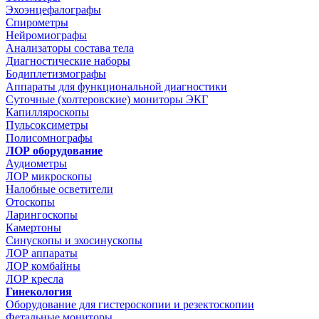
Эхоэнцефалографы
Спирометры
Нейромиографы
Анализаторы состава тела
Диагностические наборы
Бодиплетизмографы
Аппараты для функциональной диагностики
Суточные (холтеровские) мониторы ЭКГ
Капилляроскопы
Пульсоксиметры
Полисомнографы
ЛОР оборудование
Аудиометры
ЛОР микроскопы
Налобные осветители
Отоскопы
Ларингоскопы
Камертоны
Синускопы и эхосинускопы
ЛОР аппараты
ЛОР комбайны
ЛОР кресла
Гинекология
Оборудование для гистероскопии и резектоскопии
Фетальные мониторы