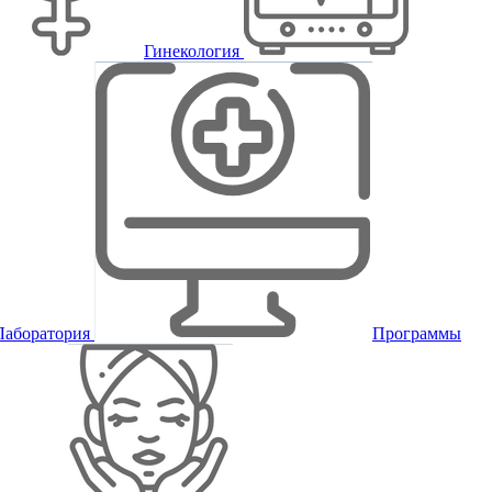
Гинекология
Лаборатория
Программы