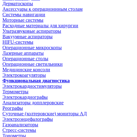
Дерматоскопы
Аксессуары к операционнным столам
Системы навигации
Моторные системы
Расходные материалы для хирургии
Ультразвуковые аспираторы
Вакуумные аспираторы
HIFU-системы
Операционные микроскопы
Лазерные аппараты
Операционные столы
Операционные светильники
Медицинские консоли
Электрокоагуляторы
Функциональная диагностика
Электрокардиостимуляторы
Термометры
Электрокардиографы
Анализаторы допплеровские
Реографы
Суточные (холтеровские) мониторы АД
Электроэнцефалографы
Газоанализаторы
Стресс-системы
Тонометры