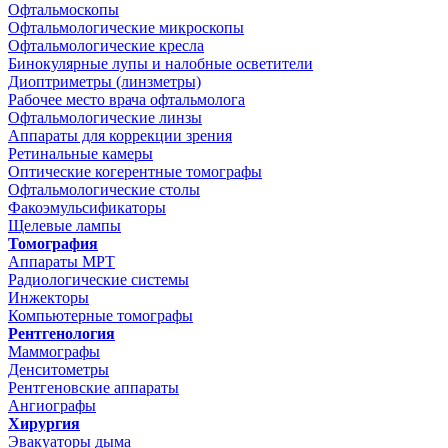
Офтальмоскопы
Офтальмологические микроскопы
Офтальмологические кресла
Бинокулярные лупы и налобные осветители
Диоптриметры (линзметры)
Рабочее место врача офтальмолога
Офтальмологические линзы
Аппараты для коррекции зрения
Ретинальные камеры
Оптические когерентные томографы
Офтальмологические столы
Факоэмульсификаторы
Щелевые лампы
Томография
Аппараты МРТ
Радиологические системы
Инжекторы
Компьютерные томографы
Рентгенология
Маммографы
Денситометры
Рентгеновские аппараты
Ангиографы
Хирургия
Эвакуаторы дыма