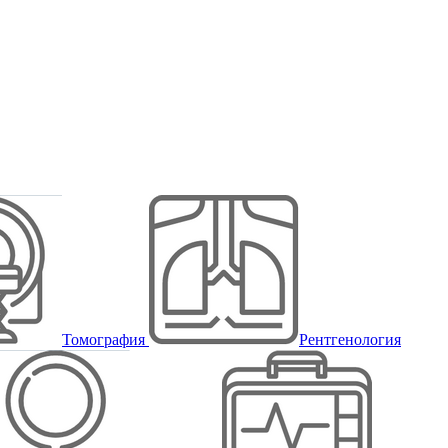
Томография
Рентгенология