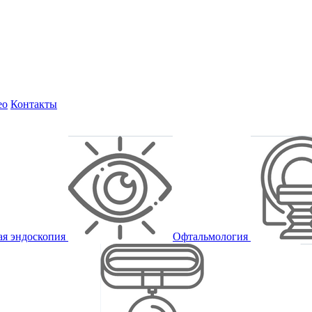
ео
Контакты
ая эндоскопия
Офтальмология