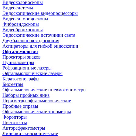
Видеоколоноскопы
Видеосистемы
Эндоскопические видеопроцессоры
Видеосигмоидоскопы
Фиброэндоскопы
Видеобронхоскопы
Эндоскопические источники света
Двухбаллонная эндоскопия
Аспираторы для гибкой эндоскопии
Офтальмология
Проекторы знаков
Пупиллометры
Рефракционные лазеры
Офтальмологические лазеры
Кератотопографы
Биометры
Офтальмологические пневмотонометры
Наборы пробных линз
Периметры офтальмологические
Пробные оправы
Офтальмологические тонометры
Форопторы
Цветотесты
Авторефрактометры
Линейки скиаскопические