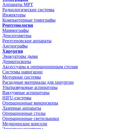
Аппараты МРТ
Радиологические системы
Инжекторы
Компьютерные томографы
Рентгенология
Маммографы
Денситометры
Рентгеновские аппараты
Ангиографы
Хирургия
Эвакуаторы дыма
Дерматоскопы
Аксессуары к операционнным столам
Системы навигации
Моторные системы
Расходные материалы для хирургии
Ультразвуковые аспираторы
Вакуумные аспираторы
HIFU-системы
Операционные микроскопы
Лазерные аппараты
Операционные столы
Операционные светильники
Медицинские консоли
Электрокоагуляторы