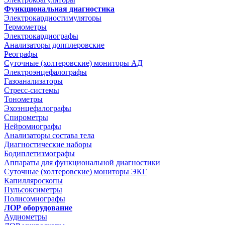
Функциональная диагностика
Электрокардиостимуляторы
Термометры
Электрокардиографы
Анализаторы допплеровские
Реографы
Суточные (холтеровские) мониторы АД
Электроэнцефалографы
Газоанализаторы
Стресс-системы
Тонометры
Эхоэнцефалографы
Спирометры
Нейромиографы
Анализаторы состава тела
Диагностические наборы
Бодиплетизмографы
Аппараты для функциональной диагностики
Суточные (холтеровские) мониторы ЭКГ
Капилляроскопы
Пульсоксиметры
Полисомнографы
ЛОР оборудование
Аудиометры