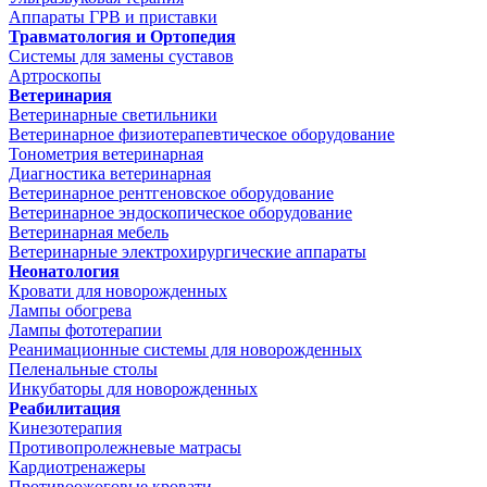
Аппараты ГРВ и приставки
Травматология и Ортопедия
Системы для замены суставов
Артроскопы
Ветеринария
Ветеринарные светильники
Ветеринарное физиотерапевтическое оборудование
Тонометрия ветеринарная
Диагностика ветеринарная
Ветеринарное рентгеновское оборудование
Ветеринарное эндоскопическое оборудование
Ветеринарная мебель
Ветеринарные электрохирургические аппараты
Неонатология
Кровати для новорожденных
Лампы обогрева
Лампы фототерапии
Реанимационные системы для новорожденных
Пеленальные столы
Инкубаторы для новорожденных
Реабилитация
Кинезотерапия
Противопролежневые матрасы
Кардиотренажеры
Противоожоговые кровати