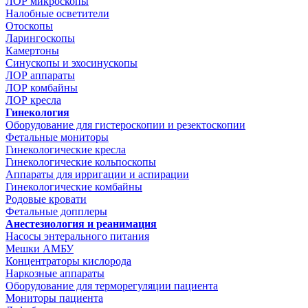
ЛОР микроскопы
Налобные осветители
Отоскопы
Ларингоскопы
Камертоны
Синускопы и эхосинускопы
ЛОР аппараты
ЛОР комбайны
ЛОР кресла
Гинекология
Оборудование для гистероскопии и резектоскопии
Фетальные мониторы
Гинекологические кресла
Гинекологические кольпоскопы
Аппараты для ирригации и аспирации
Гинекологические комбайны
Родовые кровати
Фетальные допплеры
Анестезиология и реанимация
Насосы энтерального питания
Мешки АМБУ
Концентраторы кислорода
Наркозные аппараты
Оборудование для терморегуляции пациента
Мониторы пациента