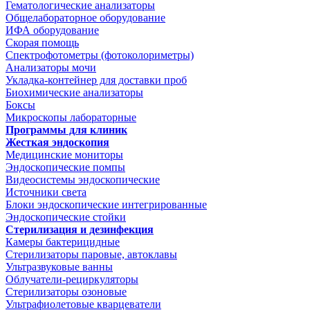
Гематологические анализаторы
Общелабораторное оборудование
ИФА оборудование
Скорая помощь
Спектрофотометры (фотоколориметры)
Анализаторы мочи
Укладка-контейнер для доставки проб
Биохимические анализаторы
Боксы
Микроскопы лабораторные
Программы для клиник
Жесткая эндоскопия
Медицинские мониторы
Эндоскопические помпы
Видеосистемы эндоскопические
Источники света
Блоки эндоскопические интегрированные
Эндоскопические стойки
Стерилизация и дезинфекция
Камеры бактерицидные
Стерилизаторы паровые, автоклавы
Ультразвуковые ванны
Облучатели-рециркуляторы
Стерилизаторы озоновые
Ультрафиолетовые кварцеватели