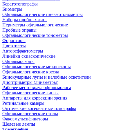
Кератотопографы
Биометры
Офтальмологические пневмотонометры
Наборы пробных линз
Периметры офтальмологические
Пробные оправы
Офтальмологические тонометры
Форопторы
Цветотесты
Авторефрактометры
Линейки скиаскопические
Офтальмоскопы
Офтальмологические микроскопы
Офтальмологические кресла
Бинокулярные лупы и налобные осветители
Диоптриметры (линзметры)
Рабочее место врача офтальмолога
Офтальмологические линзы
Аппараты для коррекции зрения
Ретинальные камеры
Оптические когерентные томографы
Офтальмологические столы
Факоэмульсификаторы
Щелевые лампы
Томография