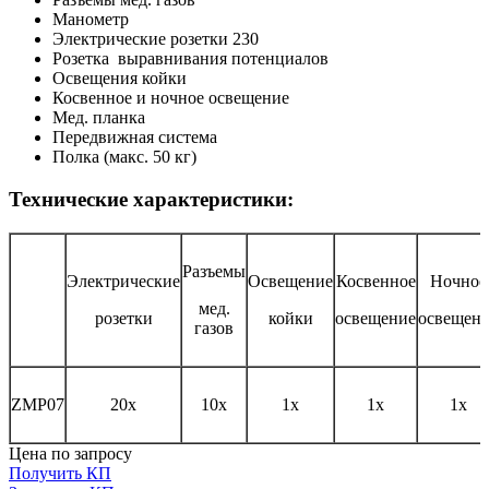
Манометр
Электрические розетки 230
Розетка выравнивания потенциалов
Освещения койки
Косвенное и ночное освещение
Мед. планка
Передвижная система
Полка (макс. 50 кг)
Технические характеристики:
Разъемы
Электрические
Освещение
Косвенное
Ночное
мед.
розетки
койки
освещение
освещен
газов
ZMP07
20x
10x
1x
1x
1x
Цена по запросу
Получить КП