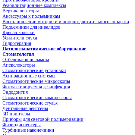
Реабилитационные комплексы
Вертикализаторы
Аксессуары к подъемникам
Восстановление моторики и опорно-двигательного аппарата
Подъемники для инвалидов
Кресла-коляски
Усилители слуха
Гидротерапия
Патологоанатомическое оборудование
Стоматология
Отбеливающие лампы
Апекслокаторы
Стоматологические установки
Аспирационные системы
Стоматологические микроскопы
Фотоактивируемая дезинфекция
Эндодонтия
Стоматологические компрессоры
Стоматологические стулья
Дентальные рентгены
3D принтеры
Приборы для световой полимеризации
Физиодиспенсеры
Турбинные наконечники