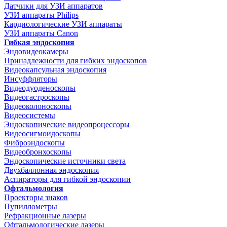
Датчики для УЗИ аппаратов
УЗИ аппараты Philips
Кардиологические УЗИ аппараты
УЗИ аппараты Canon
Гибкая эндоскопия
Эндовидеокамеры
Принадлежности для гибких эндоскопов
Видеокапсульная эндоскопия
Инсуффляторы
Видеодуоденоскопы
Видеогастроскопы
Видеоколоноскопы
Видеосистемы
Эндоскопические видеопроцессоры
Видеосигмоидоскопы
Фиброэндоскопы
Видеобронхоскопы
Эндоскопические источники света
Двухбаллонная эндоскопия
Аспираторы для гибкой эндоскопии
Офтальмология
Проекторы знаков
Пупиллометры
Рефракционные лазеры
Офтальмологические лазеры