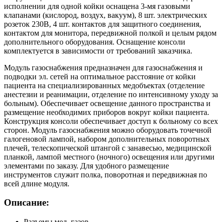
исполнении для одной койки оснащена 3-мя газовыми
клапанами (кислород, воздух, вакуум), 8 шт. электрических
розеток 230В, 4 шт. контактов для защитного соединения,
контактом для монитора, передвижной полкой и целым рядом
дополнительного оборудования. Оснащение консоли
комплектуется в зависимости от требований заказчика.
Модуль газоснабжения предназначен для газоснабжения и
подводки эл. сетей на оптимальное расстояние от койки
пациента на специализированных медобъектах (отделение
анестезии и реанимации, отделение по интенсивному уходу за
больным). Обеспечивает освещение данного пространства и
размещение необходимих приборов вокруг койки пациента.
Конструкция консоли обеспечивает доступ к больному со всех
сторон. Модуль газоснабжения можно оборудовать точечной
галогеновой лампой, набором дополнительных поворотных
плечей, телескопической штангой с занавесью, медицинской
планкой, лампой местного (ночного) освещения или другими
элементами по заказу. Для удобного размещение
инструментов служит полка, поворотная и передвижная по
всей длине модуля.
Описание:
Разъемы мед. газов