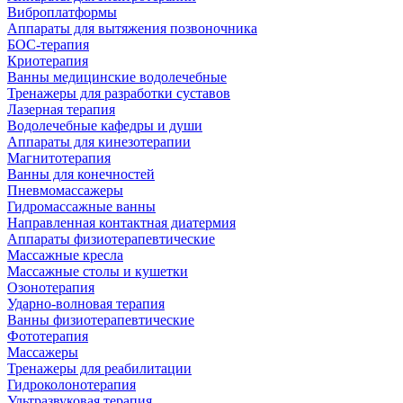
Виброплатформы
Аппараты для вытяжения позвоночника
БОС-терапия
Криотерапия
Ванны медицинские водолечебные
Тренажеры для разработки суставов
Лазерная терапия
Водолечебные кафедры и души
Аппараты для кинезотерапии
Магнитотерапия
Ванны для конечностей
Пневмомассажеры
Гидромассажные ванны
Направленная контактная диатермия
Аппараты физиотерапевтические
Массажные кресла
Массажные столы и кушетки
Озонотерапия
Ударно-волновая терапия
Ванны физиотерапевтические
Фототерапия
Массажеры
Тренажеры для реабилитации
Гидроколонотерапия
Ультразвуковая терапия