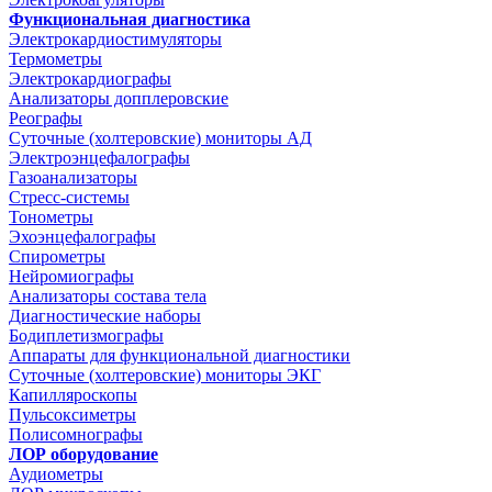
Функциональная диагностика
Электрокардиостимуляторы
Термометры
Электрокардиографы
Анализаторы допплеровские
Реографы
Суточные (холтеровские) мониторы АД
Электроэнцефалографы
Газоанализаторы
Стресс-системы
Тонометры
Эхоэнцефалографы
Спирометры
Нейромиографы
Анализаторы состава тела
Диагностические наборы
Бодиплетизмографы
Аппараты для функциональной диагностики
Суточные (холтеровские) мониторы ЭКГ
Капилляроскопы
Пульсоксиметры
Полисомнографы
ЛОР оборудование
Аудиометры