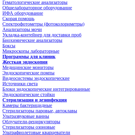
Гематологические анализаторы
Общелабораторное оборудование
ИФА оборудование
Скорая помощь
Спектрофотометры (фотоколориметры)
Анализаторы мочи
Укладка-контейнер для доставки проб
Биохимические анализаторы
Боксы
Микроскопы лабораторные
Программы для клиник
Жесткая эндоскопия
Медицинские мониторы
Эндоскопические помпы
Видеосистемы эндоскопические
Источники света
Блоки эндоскопические интегрированные
Эндоскопические стойки
Стерилизация и дезинфекция
Камеры бактерицидные
Стерилизаторы паровые, автоклавы
Ультразвуковые ванны
Облучатели-рециркуляторы
Стерилизаторы озоновые
Ультрафиолетовые кварцеватели