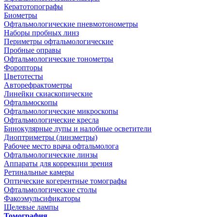
Кератотопографы
Биометры
Офтальмологические пневмотонометры
Наборы пробных линз
Периметры офтальмологические
Пробные оправы
Офтальмологические тонометры
Форопторы
Цветотесты
Авторефрактометры
Линейки скиаскопические
Офтальмоскопы
Офтальмологические микроскопы
Офтальмологические кресла
Бинокулярные лупы и налобные осветители
Диоптриметры (линзметры)
Рабочее место врача офтальмолога
Офтальмологические линзы
Аппараты для коррекции зрения
Ретинальные камеры
Оптические когерентные томографы
Офтальмологические столы
Факоэмульсификаторы
Щелевые лампы
Томография