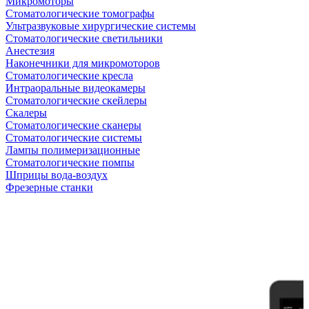
Микромоторы
Стоматологические томографы
Ультразвуковые хирургические системы
Стоматологические светильники
Анестезия
Наконечники для микромоторов
Стоматологические кресла
Интраоральные видеокамеры
Стоматологические скейлеры
Скалеры
Стоматологические сканеры
Стоматологические системы
Лампы полимеризационные
Стоматологические помпы
Шприцы вода-воздух
Фрезерные станки
Антикризисная распродажа
Самые желанные УЗИ стали доступными