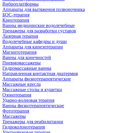
Виброплатформы
Аппараты для вытяжения позвоночника
БОС-терапия
Криотерапия
Ванны медицинские водолечебные
Тренажеры для разработки суставов
Лазерная терапия
Водолечебные кафедры и души
Аппараты для кинезотерапии
Магнитотерапия
Ванны для конечностей
Пневмомассажеры
Гидромассажные ванны
Направленная контактная диатермия
Аппараты физиотерапевтические
Массажные кресла
Массажные столы и кушетки
Озонотерапия
Ударно-волновая терапия
Ванны физиотерапевтические
Фототерапия
Массажеры
Тренажеры для реабилитации
Гидроколонотерапия
Ультразвуковая терапия