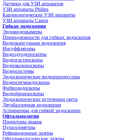
Датчики для УЗИ аппаратов
УЗИ аппараты Philips
Кардиологические УЗИ аппараты
УЗИ аппараты Canon
Гибкая эндоскопия
Эндовидеокамеры
Принадлежности для гибких эндоскопов
Видеокапсульная эндоскопия
Инсуффляторы
Видеодуоденоскопы
Видеогастроскопы
Видеоколоноскопы
Видеосистемы
Эндоскопические видеопроцессоры
Видеосигмоидоскопы
Фиброэндоскопы
Видеобронхоскопы
Эндоскопические источники света
Двухбаллонная эндоскопия
Аспираторы для гибкой эндоскопии
Офтальмология
Проекторы знаков
Пупиллометры
Рефракционные лазеры
Офтальмологические лазеры