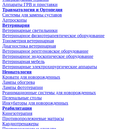
Аппараты ГРВ и приставки
Травматология и Ортопедия
Системы для замены суставов
Артроскопы
Ветеринария
Ветеринарные светильники
Ветеринарное физиотерапевтическое оборудование
Тонометрия ветеринарная
Диагностика ветеринарная
Ветеринарное рентгеновское оборудование
Ветеринарное эндоскопическое оборудование
Ветеринарная мебель
Ветеринарные электрохирургические аппараты
Неонатология
Кровати для новорожденных
Лампы обогрева
Лампы фототерапии
Реанимационные системы для новорожденных
Пеленальные столы
Инкубаторы для новорожденных
Реабилитация
Кинезотерапия
Противопролежневые матрасы
Кардиотренажеры
Противоожоговые кровати