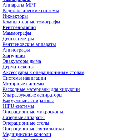
Аппараты МРТ
Радиологические системы
Инжекторы
Компьютерные томографы
Рентгенология
Маммографы
Денситометры
Рентгеновские аппараты
Ангиографы
Хирургия
Эвакуаторы дыма
Дерматоскопы
Аксессуары к операционнным столам
Системы навигации
Моторные системы
Расходные материалы для хирургии
Ультразвуковые аспираторы
Вакуумные аспираторы
HIFU-системы
Операционные микроскопы
Лазерные аппараты
Операционные столы
Операционные светильники
Медицинские консоли
Электрокоагуляторы