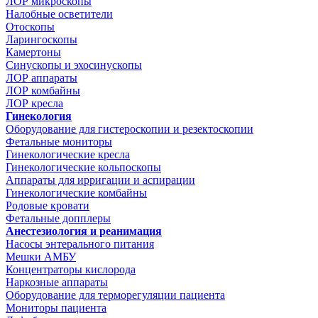
ЛОР микроскопы
Налобные осветители
Отоскопы
Ларингоскопы
Камертоны
Синускопы и эхосинускопы
ЛОР аппараты
ЛОР комбайны
ЛОР кресла
Гинекология
Оборудование для гистероскопии и резектоскопии
Фетальные мониторы
Гинекологические кресла
Гинекологические кольпоскопы
Аппараты для ирригации и аспирации
Гинекологические комбайны
Родовые кровати
Фетальные допплеры
Анестезиология и реанимация
Насосы энтерального питания
Мешки АМБУ
Концентраторы кислорода
Наркозные аппараты
Оборудование для терморегуляции пациента
Мониторы пациента