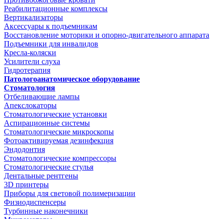
Реабилитационные комплексы
Вертикализаторы
Аксессуары к подъемникам
Восстановление моторики и опорно-двигательного аппарата
Подъемники для инвалидов
Кресла-коляски
Усилители слуха
Гидротерапия
Патологоанатомическое оборудование
Стоматология
Отбеливающие лампы
Апекслокаторы
Стоматологические установки
Аспирационные системы
Стоматологические микроскопы
Фотоактивируемая дезинфекция
Эндодонтия
Стоматологические компрессоры
Стоматологические стулья
Дентальные рентгены
3D принтеры
Приборы для световой полимеризации
Физиодиспенсеры
Турбинные наконечники