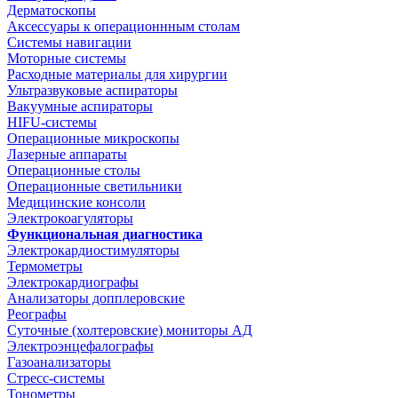
Дерматоскопы
Аксессуары к операционнным столам
Системы навигации
Моторные системы
Расходные материалы для хирургии
Ультразвуковые аспираторы
Вакуумные аспираторы
HIFU-системы
Операционные микроскопы
Лазерные аппараты
Операционные столы
Операционные светильники
Медицинские консоли
Электрокоагуляторы
Функциональная диагностика
Электрокардиостимуляторы
Термометры
Электрокардиографы
Анализаторы допплеровские
Реографы
Суточные (холтеровские) мониторы АД
Электроэнцефалографы
Газоанализаторы
Стресс-системы
Тонометры