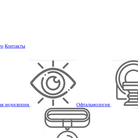
ео
Контакты
ая эндоскопия
Офтальмология