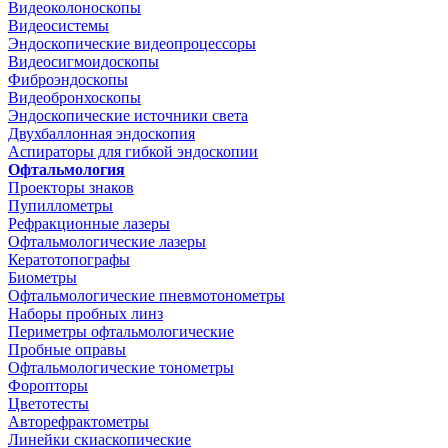
Видеоколоноскопы
Видеосистемы
Эндоскопические видеопроцессоры
Видеосигмоидоскопы
Фиброэндоскопы
Видеобронхоскопы
Эндоскопические источники света
Двухбаллонная эндоскопия
Аспираторы для гибкой эндоскопии
Офтальмология
Проекторы знаков
Пупиллометры
Рефракционные лазеры
Офтальмологические лазеры
Кератотопографы
Биометры
Офтальмологические пневмотонометры
Наборы пробных линз
Периметры офтальмологические
Пробные оправы
Офтальмологические тонометры
Форопторы
Цветотесты
Авторефрактометры
Линейки скиаскопические