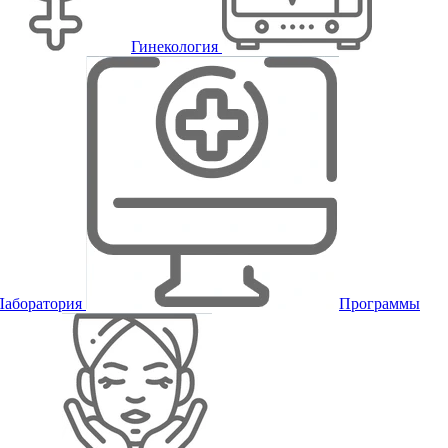
Гинекология
Лаборатория
Программы