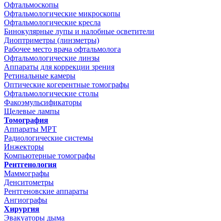
Офтальмоскопы
Офтальмологические микроскопы
Офтальмологические кресла
Бинокулярные лупы и налобные осветители
Диоптриметры (линзметры)
Рабочее место врача офтальмолога
Офтальмологические линзы
Аппараты для коррекции зрения
Ретинальные камеры
Оптические когерентные томографы
Офтальмологические столы
Факоэмульсификаторы
Щелевые лампы
Томография
Аппараты МРТ
Радиологические системы
Инжекторы
Компьютерные томографы
Рентгенология
Маммографы
Денситометры
Рентгеновские аппараты
Ангиографы
Хирургия
Эвакуаторы дыма