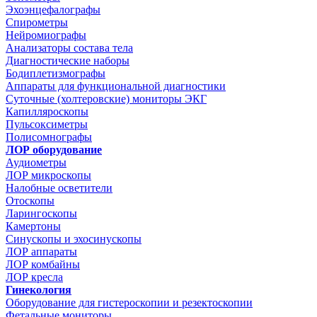
Эхоэнцефалографы
Спирометры
Нейромиографы
Анализаторы состава тела
Диагностические наборы
Бодиплетизмографы
Аппараты для функциональной диагностики
Суточные (холтеровские) мониторы ЭКГ
Капилляроскопы
Пульсоксиметры
Полисомнографы
ЛОР оборудование
Аудиометры
ЛОР микроскопы
Налобные осветители
Отоскопы
Ларингоскопы
Камертоны
Синускопы и эхосинускопы
ЛОР аппараты
ЛОР комбайны
ЛОР кресла
Гинекология
Оборудование для гистероскопии и резектоскопии
Фетальные мониторы