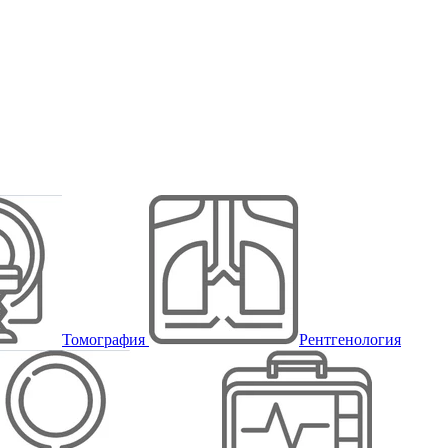
Томография
Рентгенология