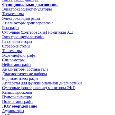
Функциональная диагностика
Электрокардиостимуляторы
Термометры
Электрокардиографы
Анализаторы допплеровские
Реографы
Суточные (холтеровские) мониторы АД
Электроэнцефалографы
Газоанализаторы
Стресс-системы
Тонометры
Эхоэнцефалографы
Спирометры
Нейромиографы
Анализаторы состава тела
Диагностические наборы
Бодиплетизмографы
Аппараты для функциональной диагностики
Суточные (холтеровские) мониторы ЭКГ
Капилляроскопы
Пульсоксиметры
Полисомнографы
ЛОР оборудование
Аудиометры