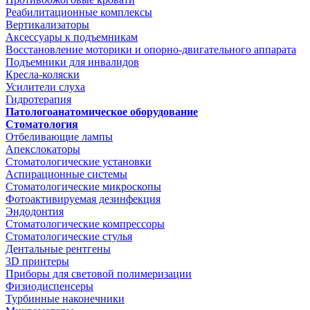
Реабилитационные комплексы
Вертикализаторы
Аксессуары к подъемникам
Восстановление моторики и опорно-двигательного аппарата
Подъемники для инвалидов
Кресла-коляски
Усилители слуха
Гидротерапия
Патологоанатомическое оборудование
Стоматология
Отбеливающие лампы
Апекслокаторы
Стоматологические установки
Аспирационные системы
Стоматологические микроскопы
Фотоактивируемая дезинфекция
Эндодонтия
Стоматологические компрессоры
Стоматологические стулья
Дентальные рентгены
3D принтеры
Приборы для световой полимеризации
Физиодиспенсеры
Турбинные наконечники