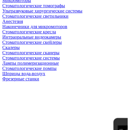
Микромоторы
Стоматологические томографы
Ультразвуковые хирургические системы
Стоматологические светильники
Анестезия
Наконечники для микромоторов
Стоматологические кресла
Интраоральные видеокамеры
Стоматологические скейлеры
Скалеры
Стоматологические сканеры
Стоматологические системы
Лампы полимеризационные
Стоматологические помпы
Шприцы вода-воздух
Фрезерные станки
Антикризисная распродажа
Самые желанные УЗИ стали доступными