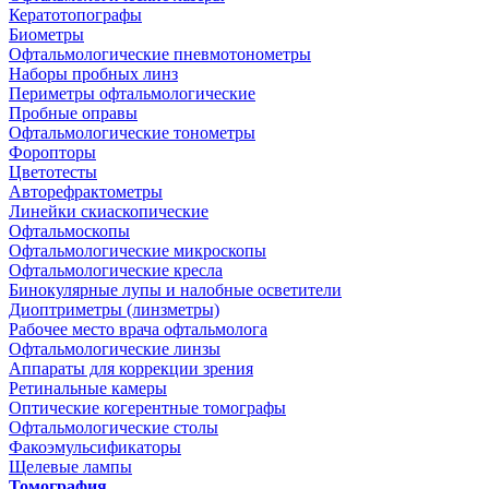
Кератотопографы
Биометры
Офтальмологические пневмотонометры
Наборы пробных линз
Периметры офтальмологические
Пробные оправы
Офтальмологические тонометры
Форопторы
Цветотесты
Авторефрактометры
Линейки скиаскопические
Офтальмоскопы
Офтальмологические микроскопы
Офтальмологические кресла
Бинокулярные лупы и налобные осветители
Диоптриметры (линзметры)
Рабочее место врача офтальмолога
Офтальмологические линзы
Аппараты для коррекции зрения
Ретинальные камеры
Оптические когерентные томографы
Офтальмологические столы
Факоэмульсификаторы
Щелевые лампы
Томография