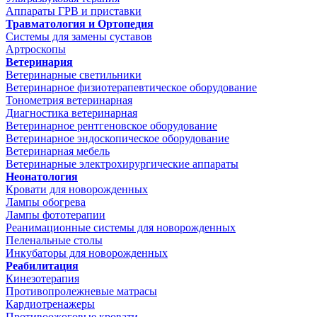
Аппараты ГРВ и приставки
Травматология и Ортопедия
Системы для замены суставов
Артроскопы
Ветеринария
Ветеринарные светильники
Ветеринарное физиотерапевтическое оборудование
Тонометрия ветеринарная
Диагностика ветеринарная
Ветеринарное рентгеновское оборудование
Ветеринарное эндоскопическое оборудование
Ветеринарная мебель
Ветеринарные электрохирургические аппараты
Неонатология
Кровати для новорожденных
Лампы обогрева
Лампы фототерапии
Реанимационные системы для новорожденных
Пеленальные столы
Инкубаторы для новорожденных
Реабилитация
Кинезотерапия
Противопролежневые матрасы
Кардиотренажеры
Противоожоговые кровати