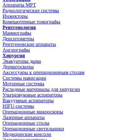
Аппараты МРТ
Радиологические системы
Инжекторы
Компьютерные томографы
Рентгенология
Маммографы
Денситометры
Рентгеновские аппараты
Ангиографы
Хирургия
Эвакуаторы дыма
Дерматоскопы
Аксессуары к операционнным столам
Системы навигации
Моторные системы
Расходные материалы для хирургии
Ультразвуковые аспираторы
Вакуумные аспираторы
HIFU-системы
Операционные микроскопы
Лазерные аппараты
Операционные столы
Операционные светильники
Медицинские консоли
Электрокоагуляторы