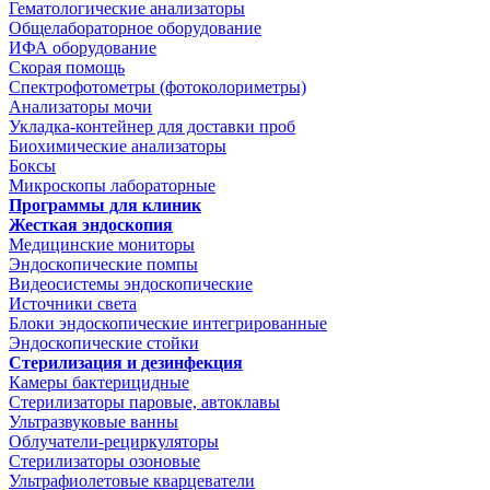
Гематологические анализаторы
Общелабораторное оборудование
ИФА оборудование
Скорая помощь
Спектрофотометры (фотоколориметры)
Анализаторы мочи
Укладка-контейнер для доставки проб
Биохимические анализаторы
Боксы
Микроскопы лабораторные
Программы для клиник
Жесткая эндоскопия
Медицинские мониторы
Эндоскопические помпы
Видеосистемы эндоскопические
Источники света
Блоки эндоскопические интегрированные
Эндоскопические стойки
Стерилизация и дезинфекция
Камеры бактерицидные
Стерилизаторы паровые, автоклавы
Ультразвуковые ванны
Облучатели-рециркуляторы
Стерилизаторы озоновые
Ультрафиолетовые кварцеватели