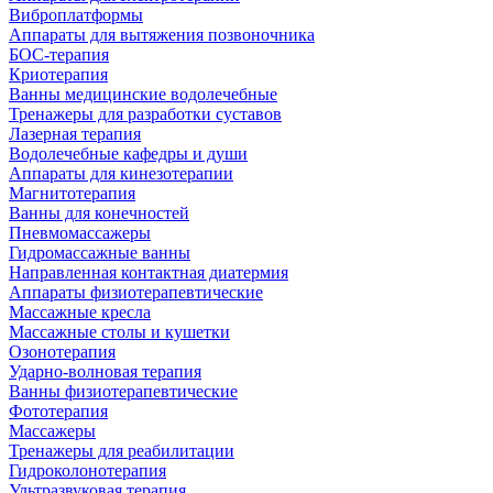
Виброплатформы
Аппараты для вытяжения позвоночника
БОС-терапия
Криотерапия
Ванны медицинские водолечебные
Тренажеры для разработки суставов
Лазерная терапия
Водолечебные кафедры и души
Аппараты для кинезотерапии
Магнитотерапия
Ванны для конечностей
Пневмомассажеры
Гидромассажные ванны
Направленная контактная диатермия
Аппараты физиотерапевтические
Массажные кресла
Массажные столы и кушетки
Озонотерапия
Ударно-волновая терапия
Ванны физиотерапевтические
Фототерапия
Массажеры
Тренажеры для реабилитации
Гидроколонотерапия
Ультразвуковая терапия