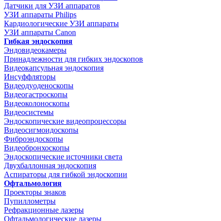
Датчики для УЗИ аппаратов
УЗИ аппараты Philips
Кардиологические УЗИ аппараты
УЗИ аппараты Canon
Гибкая эндоскопия
Эндовидеокамеры
Принадлежности для гибких эндоскопов
Видеокапсульная эндоскопия
Инсуффляторы
Видеодуоденоскопы
Видеогастроскопы
Видеоколоноскопы
Видеосистемы
Эндоскопические видеопроцессоры
Видеосигмоидоскопы
Фиброэндоскопы
Видеобронхоскопы
Эндоскопические источники света
Двухбаллонная эндоскопия
Аспираторы для гибкой эндоскопии
Офтальмология
Проекторы знаков
Пупиллометры
Рефракционные лазеры
Офтальмологические лазеры