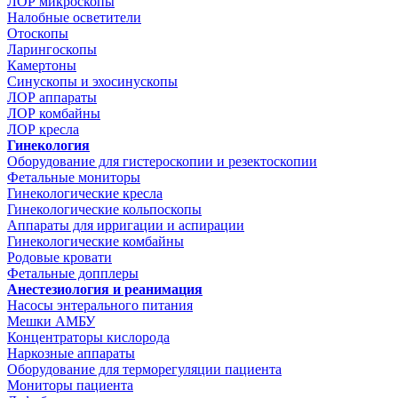
ЛОР микроскопы
Налобные осветители
Отоскопы
Ларингоскопы
Камертоны
Синускопы и эхосинускопы
ЛОР аппараты
ЛОР комбайны
ЛОР кресла
Гинекология
Оборудование для гистероскопии и резектоскопии
Фетальные мониторы
Гинекологические кресла
Гинекологические кольпоскопы
Аппараты для ирригации и аспирации
Гинекологические комбайны
Родовые кровати
Фетальные допплеры
Анестезиология и реанимация
Насосы энтерального питания
Мешки АМБУ
Концентраторы кислорода
Наркозные аппараты
Оборудование для терморегуляции пациента
Мониторы пациента