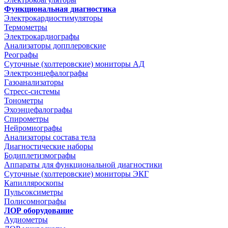
Функциональная диагностика
Электрокардиостимуляторы
Термометры
Электрокардиографы
Анализаторы допплеровские
Реографы
Суточные (холтеровские) мониторы АД
Электроэнцефалографы
Газоанализаторы
Стресс-системы
Тонометры
Эхоэнцефалографы
Спирометры
Нейромиографы
Анализаторы состава тела
Диагностические наборы
Бодиплетизмографы
Аппараты для функциональной диагностики
Суточные (холтеровские) мониторы ЭКГ
Капилляроскопы
Пульсоксиметры
Полисомнографы
ЛОР оборудование
Аудиометры