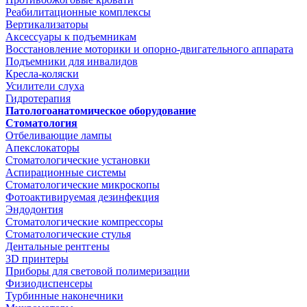
Реабилитационные комплексы
Вертикализаторы
Аксессуары к подъемникам
Восстановление моторики и опорно-двигательного аппарата
Подъемники для инвалидов
Кресла-коляски
Усилители слуха
Гидротерапия
Патологоанатомическое оборудование
Стоматология
Отбеливающие лампы
Апекслокаторы
Стоматологические установки
Аспирационные системы
Стоматологические микроскопы
Фотоактивируемая дезинфекция
Эндодонтия
Стоматологические компрессоры
Стоматологические стулья
Дентальные рентгены
3D принтеры
Приборы для световой полимеризации
Физиодиспенсеры
Турбинные наконечники