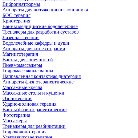
Виброплатформы
Аппараты для вытяжения позвоночника
БОС-терапия
Криотерапия
Ванны медицинские водолечебные
Тренажеры для разработки суставов
Лазерная терапия
Водолечебные кафедры и души
Аппараты для кинезотерапии
Магнитотерапия
Ванны для конечностей
Пневмомассажеры
Гидромассажные ванны
Направленная контактная диатермия
Аппараты физиотерапевтические
Массажные кресла
Массажные столы и кушетки
Озонотерапия
Ударно-волновая терапия
Ванны физиотерапевтические
Фототерапия
Массажеры
Тренажеры для реабилитации
Гидроколонотерапия
Ультразвуковая терапия