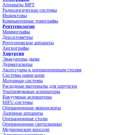
Аппараты МРТ
Радиологические системы
Инжекторы
Компьютерные томографы
Рентгенология
Маммографы
Денситометры
Рентгеновские аппараты
Ангиографы
Хирургия
Эвакуаторы дыма
Дерматоскопы
Аксессуары к операционнным столам
Системы навигации
Моторные системы
Расходные материалы для хирургии
Ультразвуковые аспираторы
Вакуумные аспираторы
HIFU-системы
Операционные микроскопы
Лазерные аппараты
Операционные столы
Операционные светильники
Медицинские консоли
Электрокоагуляторы