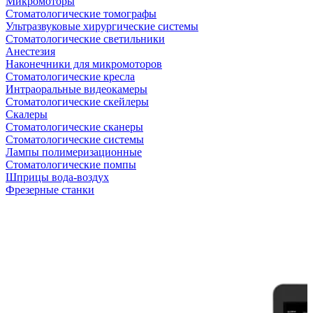
Микромоторы
Стоматологические томографы
Ультразвуковые хирургические системы
Стоматологические светильники
Анестезия
Наконечники для микромоторов
Стоматологические кресла
Интраоральные видеокамеры
Стоматологические скейлеры
Скалеры
Стоматологические сканеры
Стоматологические системы
Лампы полимеризационные
Стоматологические помпы
Шприцы вода-воздух
Фрезерные станки
Антикризисная распродажа
Самые желанные УЗИ стали доступными