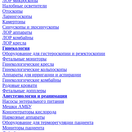
ЛОР микроскопы
Налобные осветители
Отоскопы
Ларингоскопы
Камертоны
Синускопы и эхосинускопы
ЛОР аппараты
ЛОР комбайны
ЛОР кресла
Гинекология
Оборудование для гистероскопии и резектоскопии
Фетальные мониторы
Гинекологические кресла
Гинекологические кольпоскопы
Аппараты для ирригации и аспирации
Гинекологические комбайны
Родовые кровати
Фетальные допплеры
Анестезиология и реанимация
Насосы энтерального питания
Мешки АМБУ
Концентраторы кислорода
Наркозные аппараты
Оборудование для терморегуляции пациента
Мониторы пациента