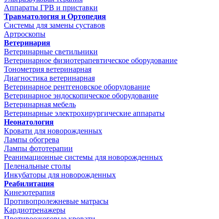
Аппараты ГРВ и приставки
Травматология и Ортопедия
Системы для замены суставов
Артроскопы
Ветеринария
Ветеринарные светильники
Ветеринарное физиотерапевтическое оборудование
Тонометрия ветеринарная
Диагностика ветеринарная
Ветеринарное рентгеновское оборудование
Ветеринарное эндоскопическое оборудование
Ветеринарная мебель
Ветеринарные электрохирургические аппараты
Неонатология
Кровати для новорожденных
Лампы обогрева
Лампы фототерапии
Реанимационные системы для новорожденных
Пеленальные столы
Инкубаторы для новорожденных
Реабилитация
Кинезотерапия
Противопролежневые матрасы
Кардиотренажеры
Противоожоговые кровати