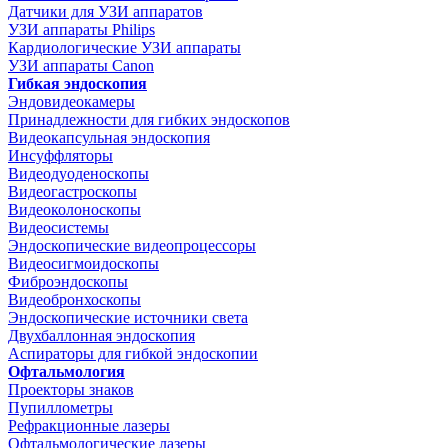
Датчики для УЗИ аппаратов
УЗИ аппараты Philips
Кардиологические УЗИ аппараты
УЗИ аппараты Canon
Гибкая эндоскопия
Эндовидеокамеры
Принадлежности для гибких эндоскопов
Видеокапсульная эндоскопия
Инсуффляторы
Видеодуоденоскопы
Видеогастроскопы
Видеоколоноскопы
Видеосистемы
Эндоскопические видеопроцессоры
Видеосигмоидоскопы
Фиброэндоскопы
Видеобронхоскопы
Эндоскопические источники света
Двухбаллонная эндоскопия
Аспираторы для гибкой эндоскопии
Офтальмология
Проекторы знаков
Пупиллометры
Рефракционные лазеры
Офтальмологические лазеры