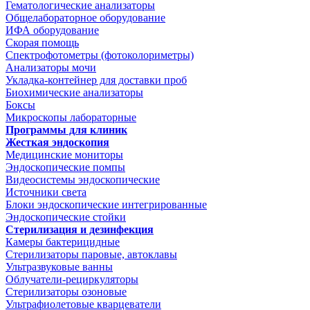
Гематологические анализаторы
Общелабораторное оборудование
ИФА оборудование
Скорая помощь
Спектрофотометры (фотоколориметры)
Анализаторы мочи
Укладка-контейнер для доставки проб
Биохимические анализаторы
Боксы
Микроскопы лабораторные
Программы для клиник
Жесткая эндоскопия
Медицинские мониторы
Эндоскопические помпы
Видеосистемы эндоскопические
Источники света
Блоки эндоскопические интегрированные
Эндоскопические стойки
Стерилизация и дезинфекция
Камеры бактерицидные
Стерилизаторы паровые, автоклавы
Ультразвуковые ванны
Облучатели-рециркуляторы
Стерилизаторы озоновые
Ультрафиолетовые кварцеватели