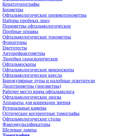
Кератотопографы
Биометры
Офтальмологические пневмотонометры
Наборы пробных линз
Периметры офтальмологические
Пробные оправы
Офтальмологические тонометры
Форопторы
Цветотесты
Авторефрактометры
Линейки скиаскопические
Офтальмоскопы
Офтальмологические микроскопы
Офтальмологические кресла
Бинокулярные лупы и налобные осветители
Диоптриметры (линзметры)
Рабочее место врача офтальмолога
Офтальмологические линзы
Аппараты для коррекции зрения
Ретинальные камеры
Оптические когерентные томографы
Офтальмологические столы
Факоэмульсификаторы
Щелевые лампы
Томография