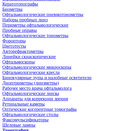
Кератотопографы
Биометры
Офтальмологические пневмотонометры
Наборы пробных линз
Периметры офтальмологические
Пробные оправы
Офтальмологические тонометры
Форопторы
Цветотесты
Авторефрактометры
Линейки скиаскопические
Офтальмоскопы
Офтальмологические микроскопы
Офтальмологические кресла
Бинокулярные лупы и налобные осветители
Диоптриметры (линзметры)
Рабочее место врача офтальмолога
Офтальмологические линзы
Аппараты для коррекции зрения
Ретинальные камеры
Оптические когерентные томографы
Офтальмологические столы
Факоэмульсификаторы
Щелевые лампы
Томография