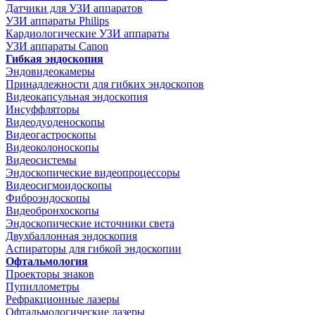
Датчики для УЗИ аппаратов
УЗИ аппараты Philips
Кардиологические УЗИ аппараты
УЗИ аппараты Canon
Гибкая эндоскопия
Эндовидеокамеры
Принадлежности для гибких эндоскопов
Видеокапсульная эндоскопия
Инсуффляторы
Видеодуоденоскопы
Видеогастроскопы
Видеоколоноскопы
Видеосистемы
Эндоскопические видеопроцессоры
Видеосигмоидоскопы
Фиброэндоскопы
Видеобронхоскопы
Эндоскопические источники света
Двухбаллонная эндоскопия
Аспираторы для гибкой эндоскопии
Офтальмология
Проекторы знаков
Пупиллометры
Рефракционные лазеры
Офтальмологические лазеры