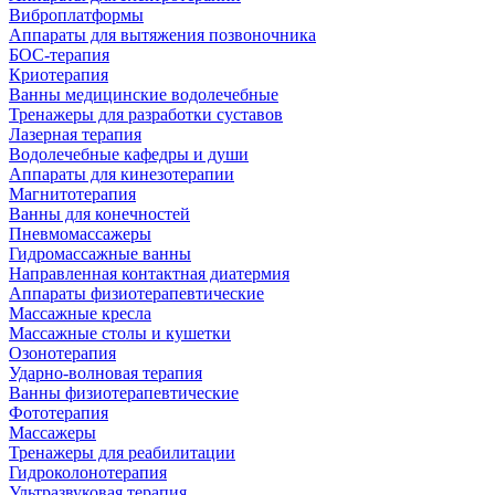
Виброплатформы
Аппараты для вытяжения позвоночника
БОС-терапия
Криотерапия
Ванны медицинские водолечебные
Тренажеры для разработки суставов
Лазерная терапия
Водолечебные кафедры и души
Аппараты для кинезотерапии
Магнитотерапия
Ванны для конечностей
Пневмомассажеры
Гидромассажные ванны
Направленная контактная диатермия
Аппараты физиотерапевтические
Массажные кресла
Массажные столы и кушетки
Озонотерапия
Ударно-волновая терапия
Ванны физиотерапевтические
Фототерапия
Массажеры
Тренажеры для реабилитации
Гидроколонотерапия
Ультразвуковая терапия