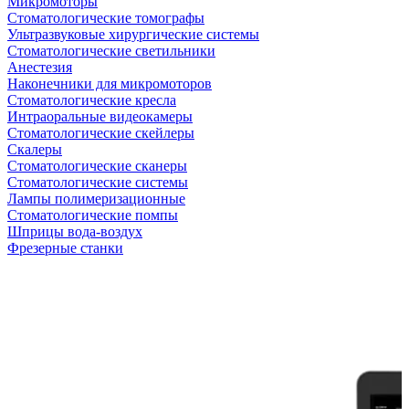
Микромоторы
Стоматологические томографы
Ультразвуковые хирургические системы
Стоматологические светильники
Анестезия
Наконечники для микромоторов
Стоматологические кресла
Интраоральные видеокамеры
Стоматологические скейлеры
Скалеры
Стоматологические сканеры
Стоматологические системы
Лампы полимеризационные
Стоматологические помпы
Шприцы вода-воздух
Фрезерные станки
Антикризисная распродажа
Самые желанные УЗИ стали доступными