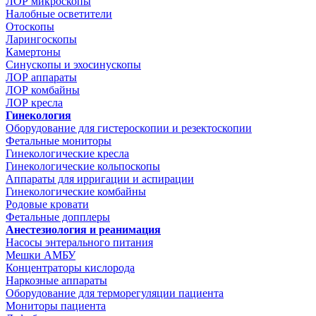
ЛОР микроскопы
Налобные осветители
Отоскопы
Ларингоскопы
Камертоны
Синускопы и эхосинускопы
ЛОР аппараты
ЛОР комбайны
ЛОР кресла
Гинекология
Оборудование для гистероскопии и резектоскопии
Фетальные мониторы
Гинекологические кресла
Гинекологические кольпоскопы
Аппараты для ирригации и аспирации
Гинекологические комбайны
Родовые кровати
Фетальные допплеры
Анестезиология и реанимация
Насосы энтерального питания
Мешки АМБУ
Концентраторы кислорода
Наркозные аппараты
Оборудование для терморегуляции пациента
Мониторы пациента