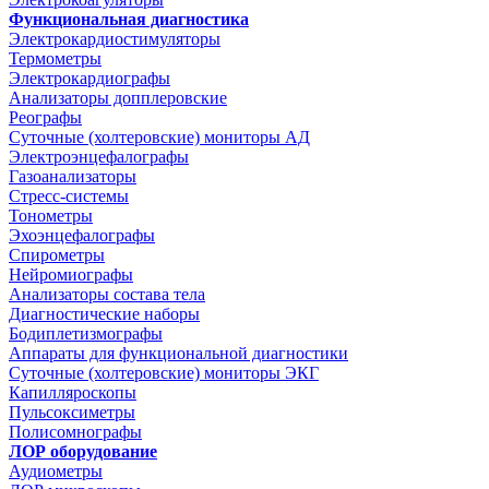
Функциональная диагностика
Электрокардиостимуляторы
Термометры
Электрокардиографы
Анализаторы допплеровские
Реографы
Суточные (холтеровские) мониторы АД
Электроэнцефалографы
Газоанализаторы
Стресс-системы
Тонометры
Эхоэнцефалографы
Спирометры
Нейромиографы
Анализаторы состава тела
Диагностические наборы
Бодиплетизмографы
Аппараты для функциональной диагностики
Суточные (холтеровские) мониторы ЭКГ
Капилляроскопы
Пульсоксиметры
Полисомнографы
ЛОР оборудование
Аудиометры