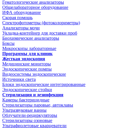
Гематологические анализаторы
Общелабораторное оборудование
ИФА оборудование
Скорая помощь
Спектрофотометры (фотоколориметры)
Анализаторы мочи
Укладка-контейнер для доставки проб
Биохимические анализаторы
Боксы
Микроскопы лабораторные
Программы для клиник
Жесткая эндоскопия
Медицинские мониторы
Эндоскопические помпы
Видеосистемы эндоскопические
Источники света
Блоки эндоскопические интегрированные
Эндоскопические стойки
Стерилизация и дезинфекция
Камеры бактерицидные
Стерилизаторы паровые, автоклавы
Ультразвуковые ванны
Облучатели-рециркуляторы
Стерилизаторы озоновые
Ультрафиолетовые кварцеватели