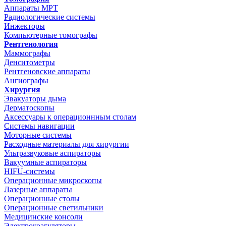
Аппараты МРТ
Радиологические системы
Инжекторы
Компьютерные томографы
Рентгенология
Маммографы
Денситометры
Рентгеновские аппараты
Ангиографы
Хирургия
Эвакуаторы дыма
Дерматоскопы
Аксессуары к операционнным столам
Системы навигации
Моторные системы
Расходные материалы для хирургии
Ультразвуковые аспираторы
Вакуумные аспираторы
HIFU-системы
Операционные микроскопы
Лазерные аппараты
Операционные столы
Операционные светильники
Медицинские консоли
Электрокоагуляторы