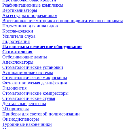
Реабилитационные комплексы
Вертикализаторы
Аксессуары к подъемникам
Восстановление моторики и опорно-двигательного аппарата
Подъемники для инвалидов
Кресла-коляски
Усилители слуха
Гидротерапия
Патологоанатомическое оборудование
Стоматология
Отбеливающие лампы
Апекслокаторы
Стоматологические установки
Аспирационные системы
Стоматологические микроскопы
Фотоактивируемая дезинфекция
Эндодонтия
Стоматологические компрессоры
Стоматологические стулья
Дентальные рентгены
3D принтеры
Приборы для световой полимеризации
Физиодиспенсеры
Турбинные наконечники