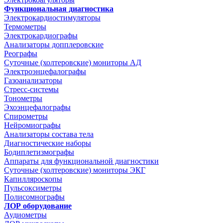
Функциональная диагностика
Электрокардиостимуляторы
Термометры
Электрокардиографы
Анализаторы допплеровские
Реографы
Суточные (холтеровские) мониторы АД
Электроэнцефалографы
Газоанализаторы
Стресс-системы
Тонометры
Эхоэнцефалографы
Спирометры
Нейромиографы
Анализаторы состава тела
Диагностические наборы
Бодиплетизмографы
Аппараты для функциональной диагностики
Суточные (холтеровские) мониторы ЭКГ
Капилляроскопы
Пульсоксиметры
Полисомнографы
ЛОР оборудование
Аудиометры