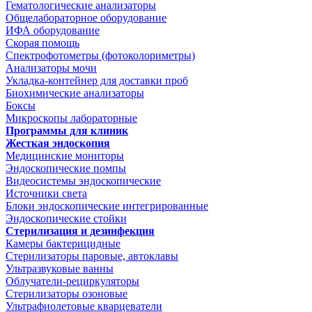
Гематологические анализаторы
Общелабораторное оборудование
ИФА оборудование
Скорая помощь
Спектрофотометры (фотоколориметры)
Анализаторы мочи
Укладка-контейнер для доставки проб
Биохимические анализаторы
Боксы
Микроскопы лабораторные
Программы для клиник
Жесткая эндоскопия
Медицинские мониторы
Эндоскопические помпы
Видеосистемы эндоскопические
Источники света
Блоки эндоскопические интегрированные
Эндоскопические стойки
Стерилизация и дезинфекция
Камеры бактерицидные
Стерилизаторы паровые, автоклавы
Ультразвуковые ванны
Облучатели-рециркуляторы
Стерилизаторы озоновые
Ультрафиолетовые кварцеватели