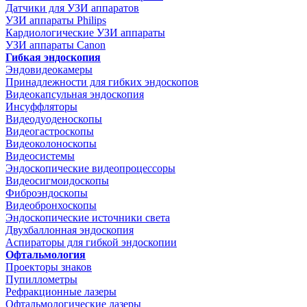
Датчики для УЗИ аппаратов
УЗИ аппараты Philips
Кардиологические УЗИ аппараты
УЗИ аппараты Canon
Гибкая эндоскопия
Эндовидеокамеры
Принадлежности для гибких эндоскопов
Видеокапсульная эндоскопия
Инсуффляторы
Видеодуоденоскопы
Видеогастроскопы
Видеоколоноскопы
Видеосистемы
Эндоскопические видеопроцессоры
Видеосигмоидоскопы
Фиброэндоскопы
Видеобронхоскопы
Эндоскопические источники света
Двухбаллонная эндоскопия
Аспираторы для гибкой эндоскопии
Офтальмология
Проекторы знаков
Пупиллометры
Рефракционные лазеры
Офтальмологические лазеры