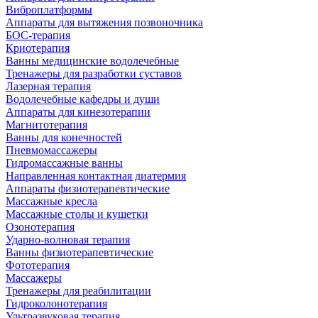
Виброплатформы
Аппараты для вытяжения позвоночника
БОС-терапия
Криотерапия
Ванны медицинские водолечебные
Тренажеры для разработки суставов
Лазерная терапия
Водолечебные кафедры и души
Аппараты для кинезотерапии
Магнитотерапия
Ванны для конечностей
Пневмомассажеры
Гидромассажные ванны
Направленная контактная диатермия
Аппараты физиотерапевтические
Массажные кресла
Массажные столы и кушетки
Озонотерапия
Ударно-волновая терапия
Ванны физиотерапевтические
Фототерапия
Массажеры
Тренажеры для реабилитации
Гидроколонотерапия
Ультразвуковая терапия