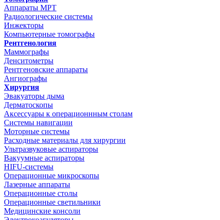
Аппараты МРТ
Радиологические системы
Инжекторы
Компьютерные томографы
Рентгенология
Маммографы
Денситометры
Рентгеновские аппараты
Ангиографы
Хирургия
Эвакуаторы дыма
Дерматоскопы
Аксессуары к операционнным столам
Системы навигации
Моторные системы
Расходные материалы для хирургии
Ультразвуковые аспираторы
Вакуумные аспираторы
HIFU-системы
Операционные микроскопы
Лазерные аппараты
Операционные столы
Операционные светильники
Медицинские консоли
Электрокоагуляторы