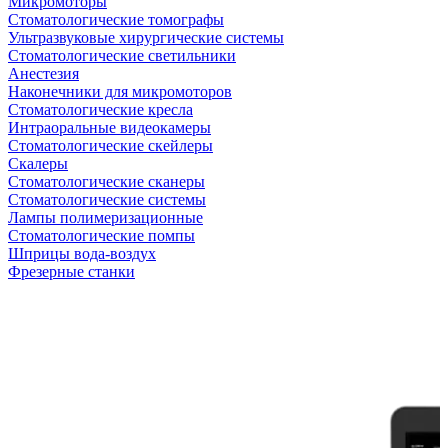
Микромоторы
Стоматологические томографы
Ультразвуковые хирургические системы
Стоматологические светильники
Анестезия
Наконечники для микромоторов
Стоматологические кресла
Интраоральные видеокамеры
Стоматологические скейлеры
Скалеры
Стоматологические сканеры
Стоматологические системы
Лампы полимеризационные
Стоматологические помпы
Шприцы вода-воздух
Фрезерные станки
Антикризисная распродажа
Самые желанные УЗИ стали доступными