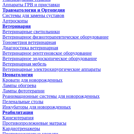
Аппараты ГРВ и приставки
Травматология и Ортопедия
Системы для замены суставов
Артроскопы
Ветеринария
Ветеринарные светильники
Ветеринарное физиотерапевтическое оборудование
Тонометрия ветеринарная
Диагностика ветеринарная
Ветеринарное рентгеновское оборудование
Ветеринарное эндоскопическое оборудование
Ветеринарная мебель
Ветеринарные электрохирургические аппараты
Неонатология
Кровати для новорожденных
Лампы обогрева
Лампы фототерапии
Реанимационные системы для новорожденных
Пеленальные столы
Инкубаторы для новорожденных
Реабилитация
Кинезотерапия
Противопролежневые матрасы
Кардиотренажеры
Противоожоговые кровати