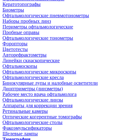
Кератотопографы
Биометры
Офтальмологические пневмотонометры
Наборы пробных линз
Периметры офтальмологические
Пробные оправы
Офтальмологические тонометры
Форопторы
Цветотесты
Авторефрактометры
Линейки скиаскопические
Офтальмоскопы
Офтальмологические микроскопы
Офтальмологические кресла
Бинокулярные лупы и налобные осветители
Диоптриметры (линзметры)
Рабочее место врача офтальмолога
Офтальмологические линзы
Аппараты для коррекции зрения
Ретинальные камеры
Оптические когерентные томографы
Офтальмологические столы
Факоэмульсификаторы
Щелевые лампы
Томография