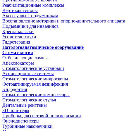
Реабилитационные комплексы
Вертикализаторы
Аксессуары к подъемникам
Восстановление моторики и опорно-двигательного аппарата
Подъемники для инвалидов
Кресла-коляски
Усилители слуха
Гидротерапия
Патологоанатомическое оборудование
Стоматология
Отбеливающие лампы
Апекслокаторы
Стоматологические установки
Аспирационные системы
Стоматологические микроскопы
Фотоактивируемая дезинфекция
Эндодонтия
Стоматологические компрессоры
Стоматологические стулья
Дентальные рентгены
3D принтеры
Приборы для световой полимеризации
Физиодиспенсеры
Турбинные наконечники