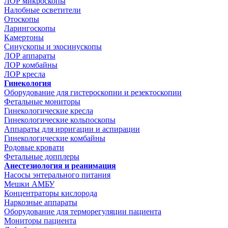
ЛОР микроскопы
Налобные осветители
Отоскопы
Ларингоскопы
Камертоны
Синускопы и эхосинускопы
ЛОР аппараты
ЛОР комбайны
ЛОР кресла
Гинекология
Оборудование для гистероскопии и резектоскопии
Фетальные мониторы
Гинекологические кресла
Гинекологические кольпоскопы
Аппараты для ирригации и аспирации
Гинекологические комбайны
Родовые кровати
Фетальные допплеры
Анестезиология и реанимация
Насосы энтерального питания
Мешки АМБУ
Концентраторы кислорода
Наркозные аппараты
Оборудование для терморегуляции пациента
Мониторы пациента