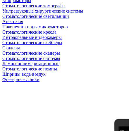
Микромоторы
Стоматологические томографы
Ультразвуковые хирургические системы
Стоматологические светильники
Анестезия
Наконечники для микромоторов
Стоматологические кресла
Интраоральные видеокамеры
Стоматологические скейлеры
Скалеры
Стоматологические сканеры
Стоматологические системы
Лампы полимеризационные
Стоматологические помпы
Шприцы вода-воздух
Фрезерные станки
Антикризисная распродажа
Самые желанные УЗИ стали доступными