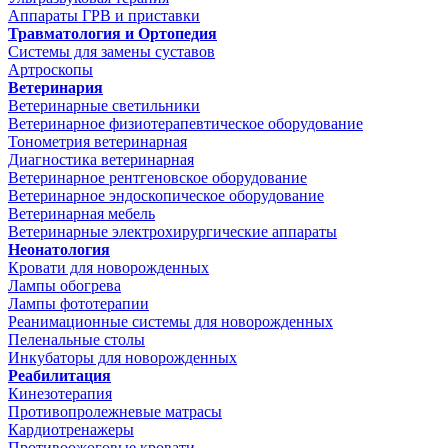
Аппараты ГРВ и приставки
Травматология и Ортопедия
Системы для замены суставов
Артроскопы
Ветеринария
Ветеринарные светильники
Ветеринарное физиотерапевтическое оборудование
Тонометрия ветеринарная
Диагностика ветеринарная
Ветеринарное рентгеновское оборудование
Ветеринарное эндоскопическое оборудование
Ветеринарная мебель
Ветеринарные электрохирургические аппараты
Неонатология
Кровати для новорожденных
Лампы обогрева
Лампы фототерапии
Реанимационные системы для новорожденных
Пеленальные столы
Инкубаторы для новорожденных
Реабилитация
Кинезотерапия
Противопролежневые матрасы
Кардиотренажеры
Противоожоговые кровати