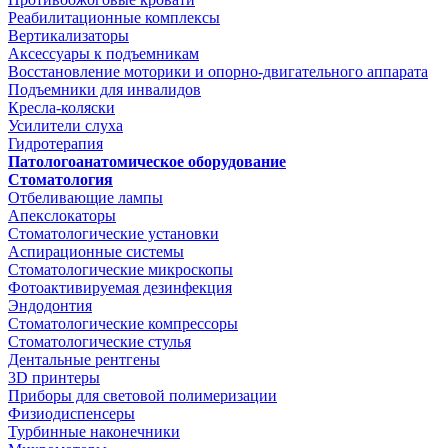
Реабилитационные комплексы
Вертикализаторы
Аксессуары к подъемникам
Восстановление моторики и опорно-двигательного аппарата
Подъемники для инвалидов
Кресла-коляски
Усилители слуха
Гидротерапия
Патологоанатомическое оборудование
Стоматология
Отбеливающие лампы
Апекслокаторы
Стоматологические установки
Аспирационные системы
Стоматологические микроскопы
Фотоактивируемая дезинфекция
Эндодонтия
Стоматологические компрессоры
Стоматологические стулья
Дентальные рентгены
3D принтеры
Приборы для световой полимеризации
Физиодиспенсеры
Турбинные наконечники