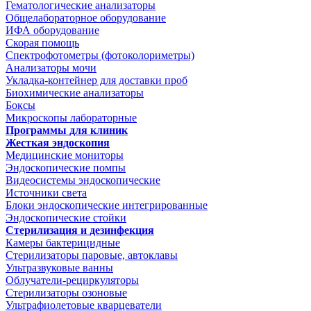
Гематологические анализаторы
Общелабораторное оборудование
ИФА оборудование
Скорая помощь
Спектрофотометры (фотоколориметры)
Анализаторы мочи
Укладка-контейнер для доставки проб
Биохимические анализаторы
Боксы
Микроскопы лабораторные
Программы для клиник
Жесткая эндоскопия
Медицинские мониторы
Эндоскопические помпы
Видеосистемы эндоскопические
Источники света
Блоки эндоскопические интегрированные
Эндоскопические стойки
Стерилизация и дезинфекция
Камеры бактерицидные
Стерилизаторы паровые, автоклавы
Ультразвуковые ванны
Облучатели-рециркуляторы
Стерилизаторы озоновые
Ультрафиолетовые кварцеватели