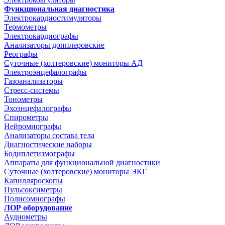
Функциональная диагностика
Электрокардиостимуляторы
Термометры
Электрокардиографы
Анализаторы допплеровские
Реографы
Суточные (холтеровские) мониторы АД
Электроэнцефалографы
Газоанализаторы
Стресс-системы
Тонометры
Эхоэнцефалографы
Спирометры
Нейромиографы
Анализаторы состава тела
Диагностические наборы
Бодиплетизмографы
Аппараты для функциональной диагностики
Суточные (холтеровские) мониторы ЭКГ
Капилляроскопы
Пульсоксиметры
Полисомнографы
ЛОР оборудование
Аудиометры