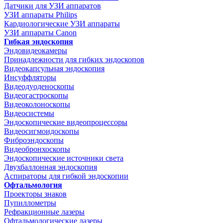
Датчики для УЗИ аппаратов
УЗИ аппараты Philips
Кардиологические УЗИ аппараты
УЗИ аппараты Canon
Гибкая эндоскопия
Эндовидеокамеры
Принадлежности для гибких эндоскопов
Видеокапсульная эндоскопия
Инсуффляторы
Видеодуоденоскопы
Видеогастроскопы
Видеоколоноскопы
Видеосистемы
Эндоскопические видеопроцессоры
Видеосигмоидоскопы
Фиброэндоскопы
Видеобронхоскопы
Эндоскопические источники света
Двухбаллонная эндоскопия
Аспираторы для гибкой эндоскопии
Офтальмология
Проекторы знаков
Пупиллометры
Рефракционные лазеры
Офтальмологические лазеры