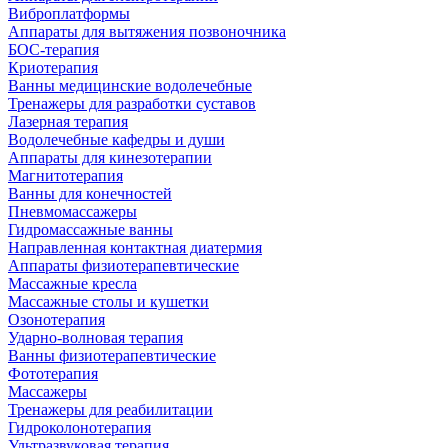
Виброплатформы
Аппараты для вытяжения позвоночника
БОС-терапия
Криотерапия
Ванны медицинские водолечебные
Тренажеры для разработки суставов
Лазерная терапия
Водолечебные кафедры и души
Аппараты для кинезотерапии
Магнитотерапия
Ванны для конечностей
Пневмомассажеры
Гидромассажные ванны
Направленная контактная диатермия
Аппараты физиотерапевтические
Массажные кресла
Массажные столы и кушетки
Озонотерапия
Ударно-волновая терапия
Ванны физиотерапевтические
Фототерапия
Массажеры
Тренажеры для реабилитации
Гидроколонотерапия
Ультразвуковая терапия