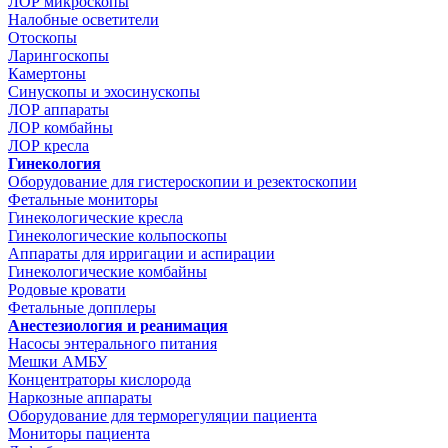
ЛОР микроскопы
Налобные осветители
Отоскопы
Ларингоскопы
Камертоны
Синускопы и эхосинускопы
ЛОР аппараты
ЛОР комбайны
ЛОР кресла
Гинекология
Оборудование для гистероскопии и резектоскопии
Фетальные мониторы
Гинекологические кресла
Гинекологические кольпоскопы
Аппараты для ирригации и аспирации
Гинекологические комбайны
Родовые кровати
Фетальные допплеры
Анестезиология и реанимация
Насосы энтерального питания
Мешки АМБУ
Концентраторы кислорода
Наркозные аппараты
Оборудование для терморегуляции пациента
Мониторы пациента