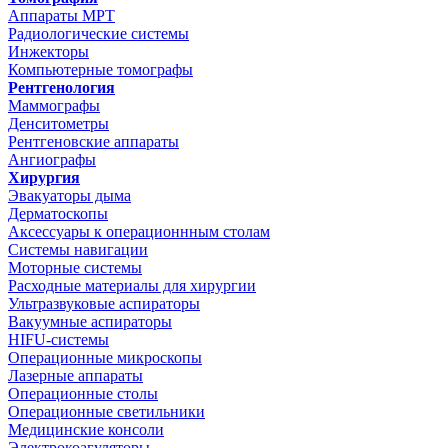
Аппараты МРТ
Радиологические системы
Инжекторы
Компьютерные томографы
Рентгенология
Маммографы
Денситометры
Рентгеновские аппараты
Ангиографы
Хирургия
Эвакуаторы дыма
Дерматоскопы
Аксессуары к операционнным столам
Системы навигации
Моторные системы
Расходные материалы для хирургии
Ультразвуковые аспираторы
Вакуумные аспираторы
HIFU-системы
Операционные микроскопы
Лазерные аппараты
Операционные столы
Операционные светильники
Медицинские консоли
Электрокоагуляторы