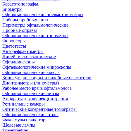
Кератотопографы
Биометры
Офтальмологические пневмотонометры
Наборы пробных линз
Периметры офтальмологические
Пробные оправы
Офтальмологические тонометры
Форопторы
Цветотесты
Авторефрактометры
Линейки скиаскопические
Офтальмоскопы
Офтальмологические микроскопы
Офтальмологические кресла
Бинокулярные лупы и налобные осветители
Диоптриметры (линзметры)
Рабочее место врача офтальмолога
Офтальмологические линзы
Аппараты для коррекции зрения
Ретинальные камеры
Оптические когерентные томографы
Офтальмологические столы
Факоэмульсификаторы
Щелевые лампы
Томография