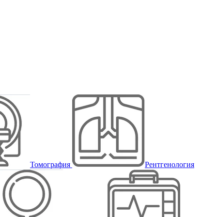
Томография
Рентгенология