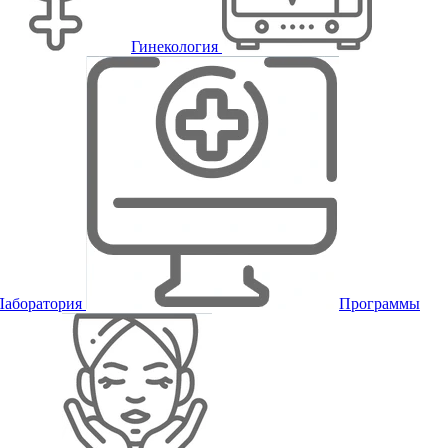
Гинекология
Лаборатория
Программы