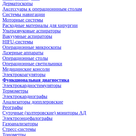
Дерматоскопы
Аксессуары к операционнным столам
Системы навигации
Моторные системы
Расходные материалы для хирургии
Ультразвуковые аспираторы
Вакуумные аспираторы
HIFU-системы
Операционные микроскопы
Лазерные аппараты
Операционные столы
Операционные светильники
Медицинские консоли
Электрокоагуляторы
Функциональная диагностика
Электрокардиостимуляторы
Термометры
Электрокардиографы
Анализаторы допплеровские
Реографы
Суточные (холтеровские) мониторы АД
Электроэнцефалографы
Газоанализаторы
Стресс-системы
Тонометры