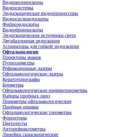
Видеоколоноскопы
Видеосистемы
Эндоскопические видеопроцессоры
Видеосигмоидоскопы
Фиброэндоскопы
Видеобронхоскопы
Эндоскопические источники света
Двухбаллонная эндоскопия
Аспираторы для гибкой эндоскопии
Офтальмология
Проекторы знаков
Пупиллометры
Рефракционные лазеры
Офтальмологические лазеры
Кератотопографы
Биометры
Офтальмологические пневмотонометры
Наборы пробных линз
Периметры офтальмологические
Пробные оправы
Офтальмологические тонометры
Форопторы
Цветотесты
Авторефрактометры
Линейки скиаскопические