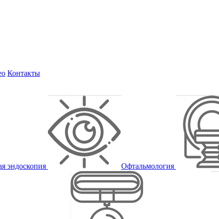
ео
Контакты
ая эндоскопия
Офтальмология