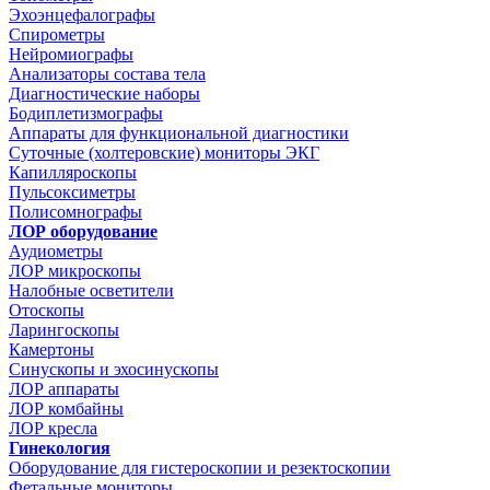
Эхоэнцефалографы
Спирометры
Нейромиографы
Анализаторы состава тела
Диагностические наборы
Бодиплетизмографы
Аппараты для функциональной диагностики
Суточные (холтеровские) мониторы ЭКГ
Капилляроскопы
Пульсоксиметры
Полисомнографы
ЛОР оборудование
Аудиометры
ЛОР микроскопы
Налобные осветители
Отоскопы
Ларингоскопы
Камертоны
Синускопы и эхосинускопы
ЛОР аппараты
ЛОР комбайны
ЛОР кресла
Гинекология
Оборудование для гистероскопии и резектоскопии
Фетальные мониторы