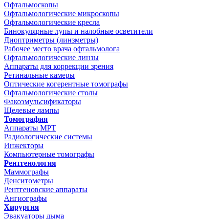
Офтальмоскопы
Офтальмологические микроскопы
Офтальмологические кресла
Бинокулярные лупы и налобные осветители
Диоптриметры (линзметры)
Рабочее место врача офтальмолога
Офтальмологические линзы
Аппараты для коррекции зрения
Ретинальные камеры
Оптические когерентные томографы
Офтальмологические столы
Факоэмульсификаторы
Щелевые лампы
Томография
Аппараты МРТ
Радиологические системы
Инжекторы
Компьютерные томографы
Рентгенология
Маммографы
Денситометры
Рентгеновские аппараты
Ангиографы
Хирургия
Эвакуаторы дыма