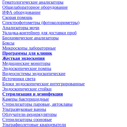
Гематологические анализаторы
Общелабораторное оборудование
ИФА оборудование
Скорая помощь
Спектрофотометры (фотоколориметры)
Анализаторы мочи
Укладка-контейнер для доставки проб
Биохимические анализаторы
Боксы
Микроскопы лабораторные
Программы для клиник
Жесткая эндоскопия
Медицинские мониторы
Эндоскопические помпы
Видеосистемы эндоскопические
Источники света
Блоки эндоскопические интегрированные
Эндоскопические стойки
Стерилизация и дезинфекция
Камеры бактерицидные
Стерилизаторы паровые, автоклавы
Ультразвуковые ванны
Облучатели-рециркуляторы
Стерилизаторы озоновые
Ультрафиолетовые кварцеватели