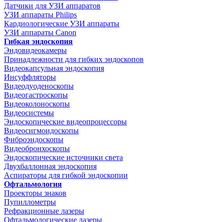
Датчики для УЗИ аппаратов
УЗИ аппараты Philips
Кардиологические УЗИ аппараты
УЗИ аппараты Canon
Гибкая эндоскопия
Эндовидеокамеры
Принадлежности для гибких эндоскопов
Видеокапсульная эндоскопия
Инсуффляторы
Видеодуоденоскопы
Видеогастроскопы
Видеоколоноскопы
Видеосистемы
Эндоскопические видеопроцессоры
Видеосигмоидоскопы
Фиброэндоскопы
Видеобронхоскопы
Эндоскопические источники света
Двухбаллонная эндоскопия
Аспираторы для гибкой эндоскопии
Офтальмология
Проекторы знаков
Пупиллометры
Рефракционные лазеры
Офтальмологические лазеры