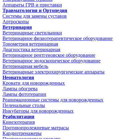
Аппараты ГРВ и приставки
Травматология и Ортопедия
Системы для замены суставов
Артроскопы
Ветеринария
Ветеринарные светильники
Ветеринарное физиотерапевтическое оборудование
Тонометрия ветеринарная
Диагностика ветеринарная
Ветеринарное рентгеновское оборудование
Ветеринарное эндоскопическое оборудование
Ветеринарная мебель
Ветеринарные электрохирургические аппараты
Неонатология
Кровати для новорожденных
Лампы обогрева
Лампы фототерапии
Реанимационные системы для новорожденных
Пеленальные столы
Инкубаторы для новорожденных
Реабилитация
Кинезотерапия
Противопролежневые матрасы
Кардиотренажеры
Противоожоговые кровати