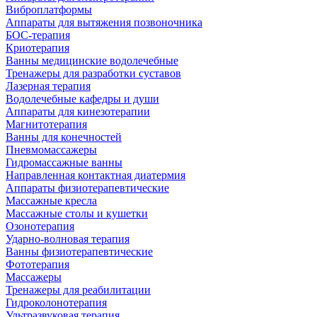
Виброплатформы
Аппараты для вытяжения позвоночника
БОС-терапия
Криотерапия
Ванны медицинские водолечебные
Тренажеры для разработки суставов
Лазерная терапия
Водолечебные кафедры и души
Аппараты для кинезотерапии
Магнитотерапия
Ванны для конечностей
Пневмомассажеры
Гидромассажные ванны
Направленная контактная диатермия
Аппараты физиотерапевтические
Массажные кресла
Массажные столы и кушетки
Озонотерапия
Ударно-волновая терапия
Ванны физиотерапевтические
Фототерапия
Массажеры
Тренажеры для реабилитации
Гидроколонотерапия
Ультразвуковая терапия