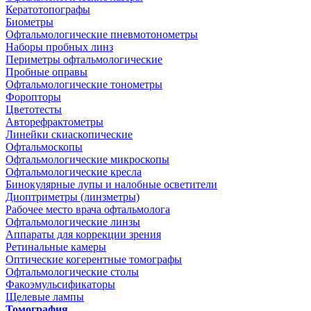
Кератотопографы
Биометры
Офтальмологические пневмотонометры
Наборы пробных линз
Периметры офтальмологические
Пробные оправы
Офтальмологические тонометры
Форопторы
Цветотесты
Авторефрактометры
Линейки скиаскопические
Офтальмоскопы
Офтальмологические микроскопы
Офтальмологические кресла
Бинокулярные лупы и налобные осветители
Диоптриметры (линзметры)
Рабочее место врача офтальмолога
Офтальмологические линзы
Аппараты для коррекции зрения
Ретинальные камеры
Оптические когерентные томографы
Офтальмологические столы
Факоэмульсификаторы
Щелевые лампы
Томография