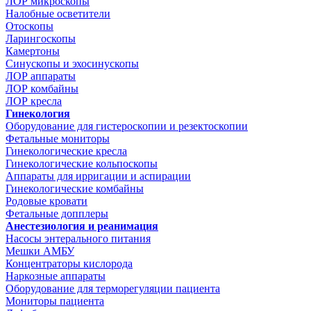
ЛОР микроскопы
Налобные осветители
Отоскопы
Ларингоскопы
Камертоны
Синускопы и эхосинускопы
ЛОР аппараты
ЛОР комбайны
ЛОР кресла
Гинекология
Оборудование для гистероскопии и резектоскопии
Фетальные мониторы
Гинекологические кресла
Гинекологические кольпоскопы
Аппараты для ирригации и аспирации
Гинекологические комбайны
Родовые кровати
Фетальные допплеры
Анестезиология и реанимация
Насосы энтерального питания
Мешки АМБУ
Концентраторы кислорода
Наркозные аппараты
Оборудование для терморегуляции пациента
Мониторы пациента