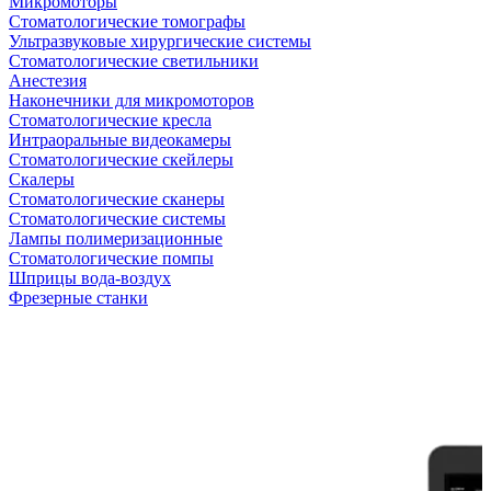
Микромоторы
Стоматологические томографы
Ультразвуковые хирургические системы
Стоматологические светильники
Анестезия
Наконечники для микромоторов
Стоматологические кресла
Интраоральные видеокамеры
Стоматологические скейлеры
Скалеры
Стоматологические сканеры
Стоматологические системы
Лампы полимеризационные
Стоматологические помпы
Шприцы вода-воздух
Фрезерные станки
Антикризисная распродажа
Самые желанные УЗИ стали доступными