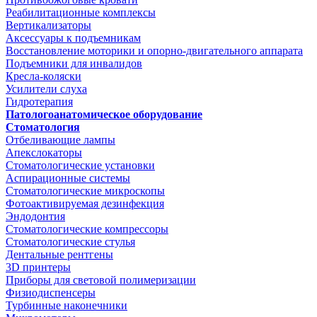
Реабилитационные комплексы
Вертикализаторы
Аксессуары к подъемникам
Восстановление моторики и опорно-двигательного аппарата
Подъемники для инвалидов
Кресла-коляски
Усилители слуха
Гидротерапия
Патологоанатомическое оборудование
Стоматология
Отбеливающие лампы
Апекслокаторы
Стоматологические установки
Аспирационные системы
Стоматологические микроскопы
Фотоактивируемая дезинфекция
Эндодонтия
Стоматологические компрессоры
Стоматологические стулья
Дентальные рентгены
3D принтеры
Приборы для световой полимеризации
Физиодиспенсеры
Турбинные наконечники