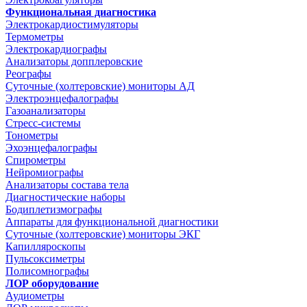
Функциональная диагностика
Электрокардиостимуляторы
Термометры
Электрокардиографы
Анализаторы допплеровские
Реографы
Суточные (холтеровские) мониторы АД
Электроэнцефалографы
Газоанализаторы
Стресс-системы
Тонометры
Эхоэнцефалографы
Спирометры
Нейромиографы
Анализаторы состава тела
Диагностические наборы
Бодиплетизмографы
Аппараты для функциональной диагностики
Суточные (холтеровские) мониторы ЭКГ
Капилляроскопы
Пульсоксиметры
Полисомнографы
ЛОР оборудование
Аудиометры