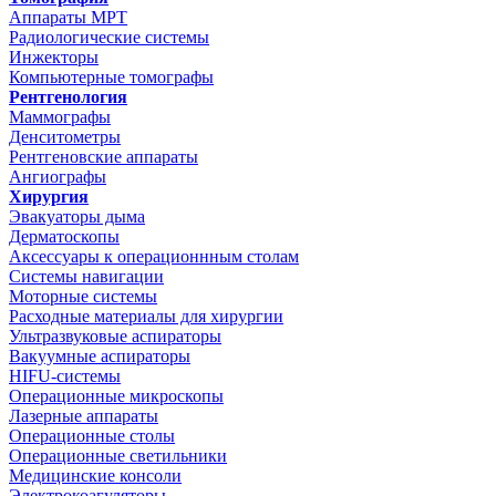
Аппараты МРТ
Радиологические системы
Инжекторы
Компьютерные томографы
Рентгенология
Маммографы
Денситометры
Рентгеновские аппараты
Ангиографы
Хирургия
Эвакуаторы дыма
Дерматоскопы
Аксессуары к операционнным столам
Системы навигации
Моторные системы
Расходные материалы для хирургии
Ультразвуковые аспираторы
Вакуумные аспираторы
HIFU-системы
Операционные микроскопы
Лазерные аппараты
Операционные столы
Операционные светильники
Медицинские консоли
Электрокоагуляторы